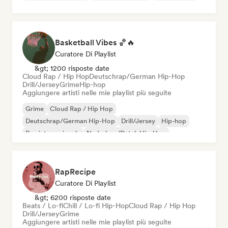
Basketball Vibes 🏀🔥
Curatore Di Playlist
&gt; 1200 risposte date
Cloud Rap / Hip Hop
Deutschrap/German Hip-Hop
Drill/Jersey
Grime
Hip-hop
Aggiungere artisti nelle mie playlist più seguite
Grime
Cloud Rap / Hip Hop
Deutschrap/German Hip-Hop
Drill/Jersey
Hip-hop
Rap internazionale
Nederhop/Dutch Hip-Hop
Rap in inglese
RapRecipe
Curatore Di Playlist
&gt; 6200 risposte date
Beats / Lo-fi
Chill / Lo-fi Hip-Hop
Cloud Rap / Hip Hop
Drill/Jersey
Grime
Aggiungere artisti nelle mie playlist più seguite