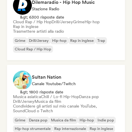
Dilemaradio - Hip Hop Music
Stazione Radio
&gt; 6300 risposte date
Cloud Rap / Hip Hop
Drill/Jersey
Grime
Hip-hop
Rap in inglese
Trasmettere artisti alla radio
Grime
Drill/Jersey
Hip-hop
Rap in inglese
Trap
Cloud Rap / Hip Hop
Sultan Nation
Canale Youtube/Twitch
&gt; 1800 risposte date
Musica asiatica
Chill / Lo-fi Hip-Hop
Danza pop
Drill/Jersey
Musica da film
Condividere gli artisti sul mio canale YouTube,
SoundCloud o Twitch
Grime
Danza pop
Musica da film
Hip-hop
Indie pop
Hip-hop strumentale
Rap internazionale
Rap in inglese