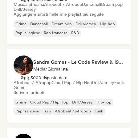
Musica africana
Afrobeat / Afropop
Dancehall
Dream pop
Drill/Jersey
Aggiungere artisti nelle mie playlist più seguite
Grime
Dancehall
Dream pop
Drill/Jersey
Hip-hop
Rap in inglese
Rap francese
R&B
Sandra Gomes - Le Code Review & 1993initiales
Media/Giornalista
&gt; 5000 risposte date
Afrobeat / Afropop
Cloud Rap / Hip Hop
Drill/Jersey
Funk
Grime
Scrivere articoli
Grime
Cloud Rap / Hip Hop
Drill/Jersey
Hip-hop
Rap francese
Trap
Afrobeat / Afropop
Funk