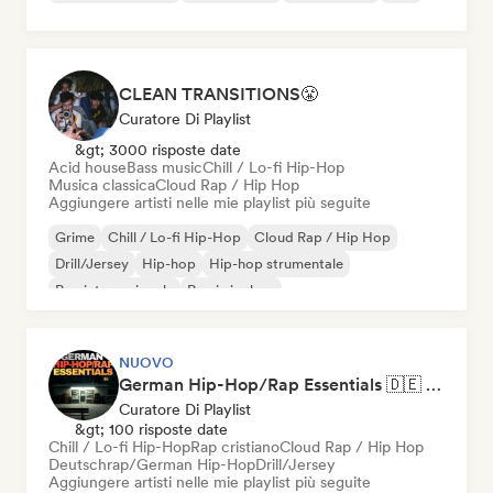
CLEAN TRANSITIONS😤
Curatore Di Playlist
&gt; 3000 risposte date
Acid house
Bass music
Chill / Lo-fi Hip-Hop
Musica classica
Cloud Rap / Hip Hop
Aggiungere artisti nelle mie playlist più seguite
Grime
Chill / Lo-fi Hip-Hop
Cloud Rap / Hip Hop
Drill/Jersey
Hip-hop
Hip-hop strumentale
Rap internazionale
Rap in inglese
NUOVO
German Hip-Hop/Rap Essentials 🇩🇪 Deutschrap, Cloud Rap & Trap
Curatore Di Playlist
&gt; 100 risposte date
Chill / Lo-fi Hip-Hop
Rap cristiano
Cloud Rap / Hip Hop
Deutschrap/German Hip-Hop
Drill/Jersey
Aggiungere artisti nelle mie playlist più seguite