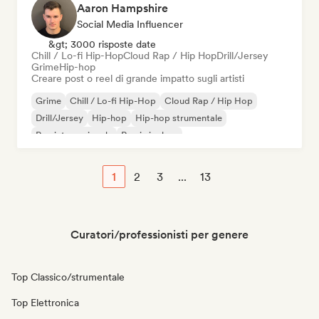
Aaron Hampshire
Social Media Influencer
&gt; 3000 risposte date
Chill / Lo-fi Hip-Hop
Cloud Rap / Hip Hop
Drill/Jersey
Grime
Hip-hop
Creare post o reel di grande impatto sugli artisti
Grime
Chill / Lo-fi Hip-Hop
Cloud Rap / Hip Hop
Drill/Jersey
Hip-hop
Hip-hop strumentale
Rap internazionale
Rap in inglese
1
2
3
...
13
Curatori/professionisti per genere
Top Classico/strumentale
Top Elettronica