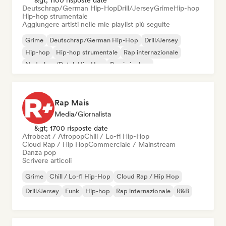
&gt; 1100 risposte date
Deutschrap/German Hip-Hop
Drill/Jersey
Grime
Hip-hop
Hip-hop strumentale
Aggiungere artisti nelle mie playlist più seguite
Grime
Deutschrap/German Hip-Hop
Drill/Jersey
Hip-hop
Hip-hop strumentale
Rap internazionale
Nederhop/Dutch Hip-Hop
Rap in inglese
Rap Mais
Media/Giornalista
&gt; 1700 risposte date
Afrobeat / Afropop
Chill / Lo-fi Hip-Hop
Cloud Rap / Hip Hop
Commerciale / Mainstream
Danza pop
Scrivere articoli
Grime
Chill / Lo-fi Hip-Hop
Cloud Rap / Hip Hop
Drill/Jersey
Funk
Hip-hop
Rap internazionale
R&B