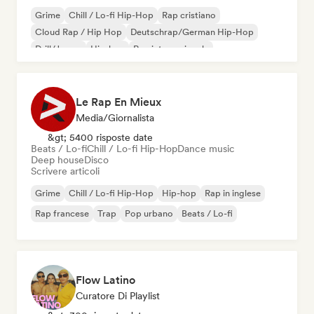
Grime
Chill / Lo-fi Hip-Hop
Rap cristiano
Cloud Rap / Hip Hop
Deutschrap/German Hip-Hop
Drill/Jersey
Hip-hop
Rap internazionale
Le Rap En Mieux
Media/Giornalista
&gt; 5400 risposte date
Beats / Lo-fi
Chill / Lo-fi Hip-Hop
Dance music
Deep house
Disco
Scrivere articoli
Grime
Chill / Lo-fi Hip-Hop
Hip-hop
Rap in inglese
Rap francese
Trap
Pop urbano
Beats / Lo-fi
Flow Latino
Curatore Di Playlist