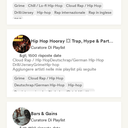
Grime
Chill / Lo-fi Hip-Hop
Cloud Rap / Hip Hop
Drill/Jersey
Hip-hop
Rap internazionale
Rap in inglese
R&B
Hip Hop Hooray 💥 Trap, Hype & Party Rap Bangers
Curatore Di Playlist
&gt; 1500 risposte date
Cloud Rap / Hip Hop
Deutschrap/German Hip-Hop
Drill/Jersey
Grime
Hip-hop
Aggiungere artisti nelle mie playlist più seguite
Grime
Cloud Rap / Hip Hop
Deutschrap/German Hip-Hop
Hip-hop
Rap internazionale
Nederhop/Dutch Hip-Hop
Rap in inglese
Rap francese
Bars & Gains
Curatore Di Playlist