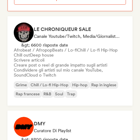
LE CHRONIQUEUR SALE
Canale Youtube/Twitch, Media/Giornalista, Social Media Influencer
&gt; 6600 risposte date
Afrobeat / Afropop
Beats / Lo-fi
Chill / Lo-fi Hip-Hop
Chill out
Deep house
Scrivere articoli
Creare post o reel di grande impatto sugli artisti
Condividere gli artisti sul mio canale YouTube,
SoundCloud o Twitch
Grime
Chill / Lo-fi Hip-Hop
Hip-hop
Rap in inglese
Rap francese
R&B
Soul
Trap
DMY
Curatore Di Playlist
&gt; 9300 risposte date