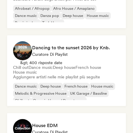
Afrobeat / Afropop
Afro House / Amapiano
Dance music
Danza pop
Deep house
House music
Rap in inglese
Tech House
Dancing to the sunset 2026 by Knb.
Curatore Di Playlist
&gt; 400 risposte date
Chill out
Dance music
Deep house
French house
House music
Aggiungere artisti nelle mie playlist più seguite
Dance music
Deep house
French house
House music
Melodic & Progressive House
UK Garage / Bassline
Chill out
Organic House / Downtempo
House EDM
Curatore Di Playlist