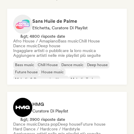
Sans Huile de Palme
Etichetta, Curatore Di Playlist
&gt; 4800 risposte date
Afro House / Amapiano
Bass music
Chill House
Dance music
Deep house
Ingaggiare artisti o pubblicare la loro musica
Aggiungere artisti nelle mie playlist più seguite
Bass music
Chill House
Dance music
Deep house
Future house
House music
Melodic & Progressive House
Melodic Techno
HMG
Curatore Di Playlist
&gt; 3900 risposte date
Dance music
Danza pop
Deep house
Future house
Hard Dance / Hardcore / Hardstyle
Aggiungere artisti nelle mie playlist più seguite