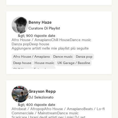
Melodic & Progressive House
Tech House
Benny Haze
Curatore Di Playlist
&gt; 900 risposte date
Afro House / Amapiano
Chill House
Dance music
Danza pop
Deep house
Aggiungere artisti nelle mie playlist più seguite
Afro House / Amapiano
Dance music
Danza pop
Deep house
House music
UK Garage / Bassline
Chill House
Future house
Grayson Repp
DJ Selezionato
&gt; 400 risposte date
Afrobeat / Afropop
Afro House / Amapiano
Beats / Lo-fi
Commerciale / Mainstream
Dance music
Scaricare i brani degli artisti per i miei DJ set