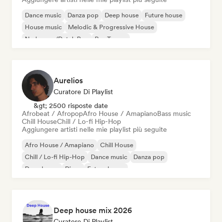
Dance music
Danza pop
Deep house
Future house
House music
Melodic & Progressive House
Nederpop/Dutch Pop
Psy-Trance
Aurelios
Curatore Di Playlist
&gt; 2500 risposte date
Afrobeat / Afropop
Afro House / Amapiano
Bass music
Chill House
Chill / Lo-fi Hip-Hop
Aggiungere artisti nelle mie playlist più seguite
Afro House / Amapiano
Chill House
Chill / Lo-fi Hip-Hop
Dance music
Danza pop
Deep house
Disco
Future house
Deep house mix 2026
Curatore Di Playlist