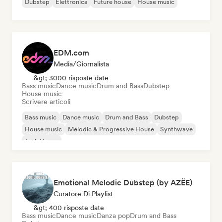
Dubstep
Elettronica
Future house
House music
EDM.com
Media/Giornalista
&gt; 3000 risposte date
Bass music
Dance music
Drum and Bass
Dubstep
House music
Scrivere articoli
Bass music
Dance music
Drum and Bass
Dubstep
House music
Melodic & Progressive House
Synthwave
Tech House
Emotional Melodic Dubstep (by AZËE)
Curatore Di Playlist
&gt; 400 risposte date
Bass music
Dance music
Danza pop
Drum and Bass