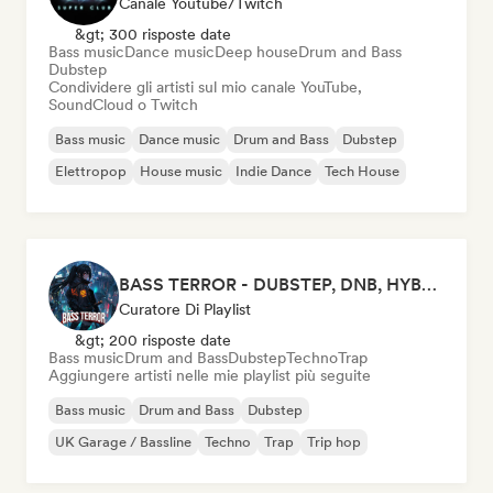
Canale Youtube/Twitch
&gt; 300 risposte date
Bass music
Dance music
Deep house
Drum and Bass
Dubstep
Condividere gli artisti sul mio canale YouTube,
SoundCloud o Twitch
Bass music
Dance music
Drum and Bass
Dubstep
Elettropop
House music
Indie Dance
Tech House
BASS TERROR - DUBSTEP, DNB, HYBRID TRAP, ROCKTRONIC FOR WORKOUT AND GAMING
Curatore Di Playlist
&gt; 200 risposte date
Bass music
Drum and Bass
Dubstep
Techno
Trap
Aggiungere artisti nelle mie playlist più seguite
Bass music
Drum and Bass
Dubstep
UK Garage / Bassline
Techno
Trap
Trip hop