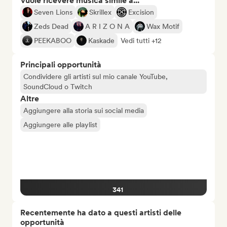
Vuole ricevere musica simile a...
Seven Lions
Skrillex
Excision
Zeds Dead
A R I Z O N A
Wax Motif
PEEKABOO
Kaskade
Vedi tutti +12
Principali opportunità
Condividere gli artisti sul mio canale YouTube,
SoundCloud o Twitch
Altre
Aggiungere alla storia sui social media
Aggiungere alle playlist
341
Recentemente ha dato a questi artisti delle
opportunità