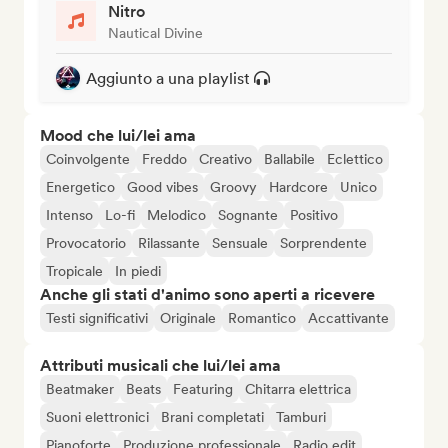
Nitro
Nautical Divine
Aggiunto a una playlist
Mood che lui/lei ama
Coinvolgente
Freddo
Creativo
Ballabile
Eclettico
Energetico
Good vibes
Groovy
Hardcore
Unico
Intenso
Lo-fi
Melodico
Sognante
Positivo
Provocatorio
Rilassante
Sensuale
Sorprendente
Tropicale
In piedi
Anche gli stati d'animo sono aperti a ricevere
Testi significativi
Originale
Romantico
Accattivante
Attributi musicali che lui/lei ama
Beatmaker
Beats
Featuring
Chitarra elettrica
Suoni elettronici
Brani completati
Tamburi
Pianoforte
Produzione professionale
Radio edit