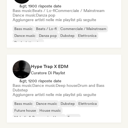
&gt; 1900 risposte date
Bass music
Beats / Lo-fi
Commerciale / Mainstream
Dance music
Danza pop
Aggiungere artisti nelle mie playlist più seguite
Bass music
Beats / Lo-fi
Commerciale / Mainstream
Dance music
Danza pop
Dubstep
Elettronica
Rock elettronico
Hype Trap X EDM
Curatore Di Playlist
&gt; 1200 risposte date
Bass music
Dance music
Deep house
Drum and Bass
Dubstep
Aggiungere artisti nelle mie playlist più seguite
Bass music
Dance music
Dubstep
Elettronica
Future house
House music
Melodic & Progressive House
Trance