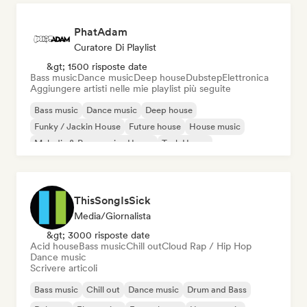
PhatAdam
Curatore Di Playlist
&gt; 1500 risposte date
Bass music
Dance music
Deep house
Dubstep
Elettronica
Aggiungere artisti nelle mie playlist più seguite
Bass music
Dance music
Deep house
Funky / Jackin House
Future house
House music
Melodic & Progressive House
Tech House
ThisSongIsSick
Media/Giornalista
&gt; 3000 risposte date
Acid house
Bass music
Chill out
Cloud Rap / Hip Hop
Dance music
Scrivere articoli
Bass music
Chill out
Dance music
Drum and Bass