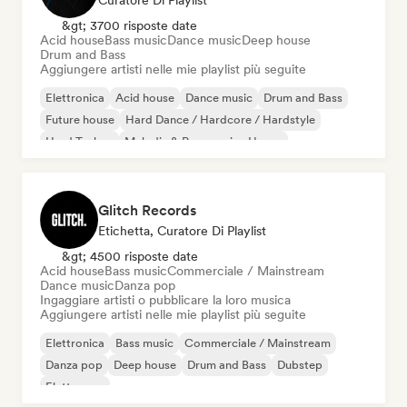
Curatore Di Playlist
&gt; 3700 risposte date
Acid house
Bass music
Dance music
Deep house
Drum and Bass
Aggiungere artisti nelle mie playlist più seguite
Elettronica
Acid house
Dance music
Drum and Bass
Future house
Hard Dance / Hardcore / Hardstyle
Hard Techno
Melodic & Progressive House
Glitch Records
Etichetta, Curatore Di Playlist
&gt; 4500 risposte date
Acid house
Bass music
Commerciale / Mainstream
Dance music
Danza pop
Ingaggiare artisti o pubblicare la loro musica
Aggiungere artisti nelle mie playlist più seguite
Elettronica
Bass music
Commerciale / Mainstream
Danza pop
Deep house
Drum and Bass
Dubstep
Elettropop