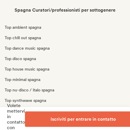
Spagna Curatori/professionisti per sottogenere
Top ambient spagna
Top chill out spagna
Top dance music spagna
Top disco spagna
Top house music spagna
Top minimal spagna
Top nu-disco / italo spagna
Top synthwave spagna
Volete
mettervi
Top techno spagna
in
Iscriviti per entrare in contatto
Top trip hop spagna
contatto
con