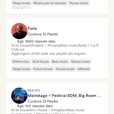
Deep house
Musica per le vacanze
House music
Indie Dance
Furia
Curatore Di Playlist
&gt; 3600 risposte date
Acid house
Afrobeat / Afropop
Bass music
Beats / Lo-fi
Chill out
Aggiungere artisti nelle mie playlist più seguite
Elettronica
Acid house
Bass music
Dance music
Deep house
Future house
House music
Minimal
NUOVO
Mainstage ⚡ Festival EDM, Big Room & House Anthems
Curatore Di Playlist
&gt; 100 risposte date
Acid house
Afro House / Amapiano
Bass music