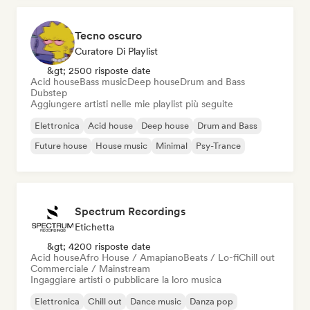
Tecno oscuro
Curatore Di Playlist
&gt; 2500 risposte date
Acid house
Bass music
Deep house
Drum and Bass
Dubstep
Aggiungere artisti nelle mie playlist più seguite
Elettronica
Acid house
Deep house
Drum and Bass
Future house
House music
Minimal
Psy-Trance
Spectrum Recordings
Etichetta
&gt; 4200 risposte date
Acid house
Afro House / Amapiano
Beats / Lo-fi
Chill out
Commerciale / Mainstream
Ingaggiare artisti o pubblicare la loro musica
Elettronica
Chill out
Dance music
Danza pop