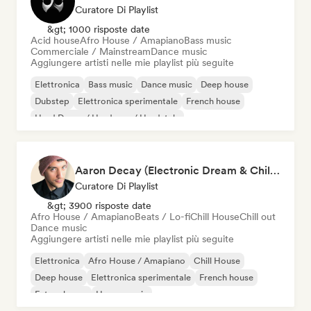
Curatore Di Playlist
&gt; 1000 risposte date
Acid house
Afro House / Amapiano
Bass music
Commerciale / Mainstream
Dance music
Aggiungere artisti nelle mie playlist più seguite
Elettronica
Bass music
Dance music
Deep house
Dubstep
Elettronica sperimentale
French house
Hard Dance / Hardcore / Hardstyle
Aaron Decay (Electronic Dream & Chill Electronic Dream playlists)
Curatore Di Playlist
&gt; 3900 risposte date
Afro House / Amapiano
Beats / Lo-fi
Chill House
Chill out
Dance music
Aggiungere artisti nelle mie playlist più seguite
Elettronica
Afro House / Amapiano
Chill House
Deep house
Elettronica sperimentale
French house
Future house
House music