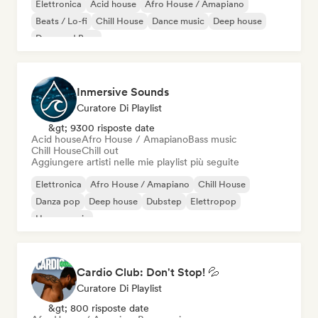
Elettronica
Acid house
Afro House / Amapiano
Beats / Lo-fi
Chill House
Dance music
Deep house
Drum and Bass
Inmersive Sounds
Curatore Di Playlist
&gt; 9300 risposte date
Acid house
Afro House / Amapiano
Bass music
Chill House
Chill out
Aggiungere artisti nelle mie playlist più seguite
Elettronica
Afro House / Amapiano
Chill House
Danza pop
Deep house
Dubstep
Elettropop
House music
Cardio Club: Don't Stop! 💦
Curatore Di Playlist
&gt; 800 risposte date