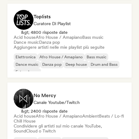
Toplists
Curatore Di Playlist
&gt; 4800 risposte date
Acid house
Afro House / Amapiano
Bass music
Dance music
Danza pop
Aggiungere artisti nelle mie playlist più seguite
Elettronica
Afro House / Amapiano
Bass music
Dance music
Danza pop
Deep house
Drum and Bass
Future house
No Mercy
Canale Youtube/Twitch
&gt; 2400 risposte date
Acid house
Afro House / Amapiano
Ambient
Beats / Lo-fi
Chill House
Condividere gli artisti sul mio canale YouTube,
SoundCloud o Twitch