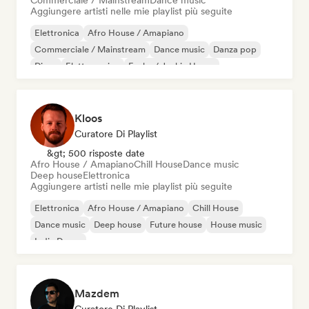
Commerciale / Mainstream
Dance music
Aggiungere artisti nelle mie playlist più seguite
Elettronica
Afro House / Amapiano
Commerciale / Mainstream
Dance music
Danza pop
Disco
Elettro swing
Funky / Jackin House
Kloos
Curatore Di Playlist
&gt; 500 risposte date
Afro House / Amapiano
Chill House
Dance music
Deep house
Elettronica
Aggiungere artisti nelle mie playlist più seguite
Elettronica
Afro House / Amapiano
Chill House
Dance music
Deep house
Future house
House music
Indie Dance
Mazdem