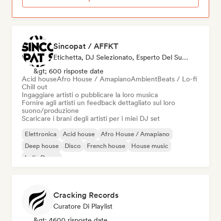
Sincopat / AFFKT
Etichetta, DJ Selezionato, Esperto Del Suono
&gt; 600 risposte date
Acid house
Afro House / Amapiano
Ambient
Beats / Lo-fi
Chill out
Ingaggiare artisti o pubblicare la loro musica
Fornire agli artisti un feedback dettagliato sul loro
suono/produzione
Scaricare i brani degli artisti per i miei DJ set
Elettronica
Acid house
Afro House / Amapiano
Deep house
Disco
French house
House music
Indie Dance
Cracking Records
Curatore Di Playlist
&gt; 4600 risposte date