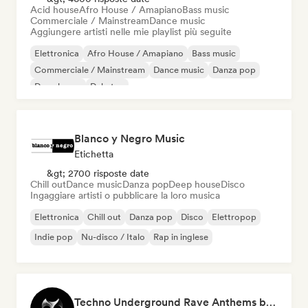
Acid house
Afro House / Amapiano
Bass music
Commerciale / Mainstream
Dance music
Aggiungere artisti nelle mie playlist più seguite
Elettronica
Afro House / Amapiano
Bass music
Commerciale / Mainstream
Dance music
Danza pop
Deep house
Dubstep
Blanco y Negro Music
Etichetta
&gt; 2700 risposte date
Chill out
Dance music
Danza pop
Deep house
Disco
Ingaggiare artisti o pubblicare la loro musica
Elettronica
Chill out
Danza pop
Disco
Elettropop
Indie pop
Nu-disco / Italo
Rap in inglese
Techno Underground Rave Anthems by Orphium