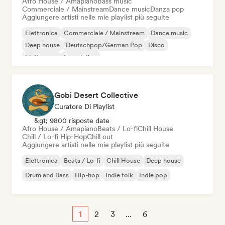
Afro House / Amapiano
Bass music
Commerciale / Mainstream
Dance music
Danza pop
Aggiungere artisti nelle mie playlist più seguite
Elettronica
Commerciale / Mainstream
Dance music
Deep house
Deutschpop/German Pop
Disco
Elettropop
French Pop
Gobi Desert Collective
Curatore Di Playlist
&gt; 9800 risposte date
Afro House / Amapiano
Beats / Lo-fi
Chill House
Chill / Lo-fi Hip-Hop
Chill out
Aggiungere artisti nelle mie playlist più seguite
Elettronica
Beats / Lo-fi
Chill House
Deep house
Drum and Bass
Hip-hop
Indie folk
Indie pop
1
2
3
...
6