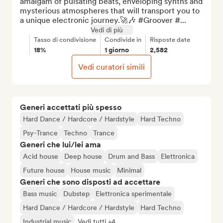
amalgam of pulsating beats, enveloping synths and 
mysterious atmospheres that will transport you to 
a unique electronic journey.🚀🎶 #Groover #...
Vedi di più
Tasso di condivisione
Condivide in
Risposte date
18%
1 giorno
2,582
Vedi curatori simili
Generi accettati più spesso
Hard Dance / Hardcore / Hardstyle
Hard Techno
Psy-Trance
Techno
Trance
Generi che lui/lei ama
Acid house
Deep house
Drum and Bass
Elettronica
Future house
House music
Minimal
Generi che sono disposti ad accettare
Bass music
Dubstep
Elettronica sperimentale
Hard Dance / Hardcore / Hardstyle
Hard Techno
Industrial music
Vedi tutti +4