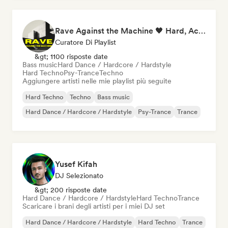
Rave Against the Machine 🖤 Hard, Acid & Dark Techno
Curatore Di Playlist
&gt; 1100 risposte date
Bass music
Hard Dance / Hardcore / Hardstyle
Hard Techno
Psy-Trance
Techno
Aggiungere artisti nelle mie playlist più seguite
Hard Techno
Techno
Bass music
Hard Dance / Hardcore / Hardstyle
Psy-Trance
Trance
Yusef Kifah
DJ Selezionato
&gt; 200 risposte date
Hard Dance / Hardcore / Hardstyle
Hard Techno
Trance
Scaricare i brani degli artisti per i miei DJ set
Hard Dance / Hardcore / Hardstyle
Hard Techno
Trance