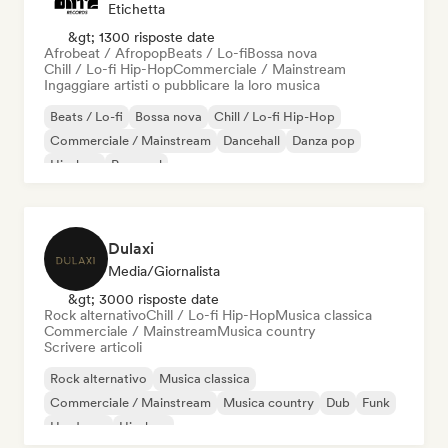
Etichetta
&gt; 1300 risposte date
Afrobeat / Afropop
Beats / Lo-fi
Bossa nova
Chill / Lo-fi Hip-Hop
Commerciale / Mainstream
Ingaggiare artisti o pubblicare la loro musica
Beats / Lo-fi
Bossa nova
Chill / Lo-fi Hip-Hop
Commerciale / Mainstream
Dancehall
Danza pop
Hip-hop
Pop soul
Dulaxi
Media/Giornalista
&gt; 3000 risposte date
Rock alternativo
Chill / Lo-fi Hip-Hop
Musica classica
Commerciale / Mainstream
Musica country
Scrivere articoli
Rock alternativo
Musica classica
Commerciale / Mainstream
Musica country
Dub
Funk
Hardcore
Hip-hop