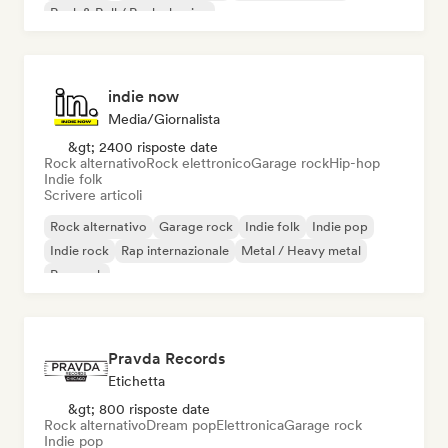
Rock & Roll / Rock classico
indie now
Media/Giornalista
&gt; 2400 risposte date
Rock alternativo
Rock elettronico
Garage rock
Hip-hop
Indie folk
Scrivere articoli
Rock alternativo
Garage rock
Indie folk
Indie pop
Indie rock
Rap internazionale
Metal / Heavy metal
Pop rock
Pravda Records
Etichetta
&gt; 800 risposte date
Rock alternativo
Dream pop
Elettronica
Garage rock
Indie pop