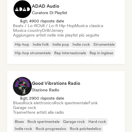
ADAD Audio
Curatore Di Playlist
&gt; 4900 risposte date
Beats / Lo-fi
Chill / Lo-fi Hip-Hop
Musica classica
Musica country
Drill/Jersey
Aggiungere artisti nelle mie playlist più seguite
Hip-hop
Indie folk
Indie pop
Indie rock
Strumentale
Hip-hop strumentale
Rap internazionale
Rap in inglese
Good Vibrations Radio
Stazione Radio
&gt; 2900 risposte date
Blues
Rock elettronico
Rock sperimentale
Funk
Garage rock
Trasmettere artisti alla radio
Blues
Rock sperimentale
Garage rock
Hard rock
Indie rock
Rock progressivo
Rock psichedelico