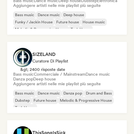
Bass music
Dance music
Deep house
Dubstep
Elettronica
Aggiungere artisti nelle mie playlist più seguite
Bass music
Dance music
Deep house
Funky / Jackin House
Future house
House music
Melodic & Progressive House
Tech House
SIZELAND
Curatore Di Playlist
&gt; 2400 risposte date
Bass music
Commerciale / Mainstream
Dance music
Danza pop
Deep house
Aggiungere artisti nelle mie playlist più seguite
Bass music
Dance music
Danza pop
Drum and Bass
Dubstep
Future house
Melodic & Progressive House
Tech House
ThisSongIsSick