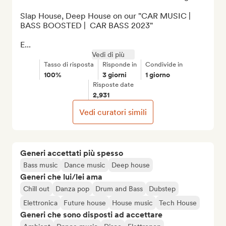
Slap House, Deep House on our "CAR MUSIC | 
BASS BOOSTED |  CAR BASS 2023"

E...
Vedi di più
Tasso di risposta
Risponde in
Condivide in
100%
3 giorni
1 giorno
Risposte date
2,931
Vedi curatori simili
Generi accettati più spesso
Bass music
Dance music
Deep house
Generi che lui/lei ama
Chill out
Danza pop
Drum and Bass
Dubstep
Elettronica
Future house
House music
Tech House
Generi che sono disposti ad accettare