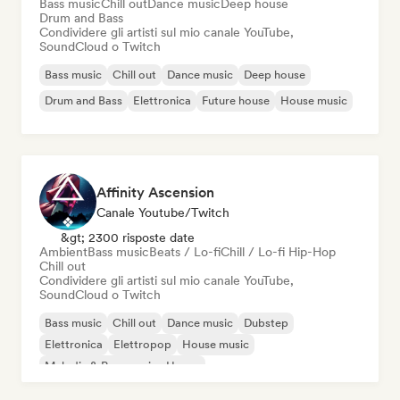
Bass music
Chill out
Dance music
Deep house
Drum and Bass
Condividere gli artisti sul mio canale YouTube,
SoundCloud o Twitch
Bass music
Chill out
Dance music
Deep house
Drum and Bass
Elettronica
Future house
House music
Affinity Ascension
Canale Youtube/Twitch
&gt; 2300 risposte date
Ambient
Bass music
Beats / Lo-fi
Chill / Lo-fi Hip-Hop
Chill out
Condividere gli artisti sul mio canale YouTube,
SoundCloud o Twitch
Bass music
Chill out
Dance music
Dubstep
Elettronica
Elettropop
House music
Melodic & Progressive House