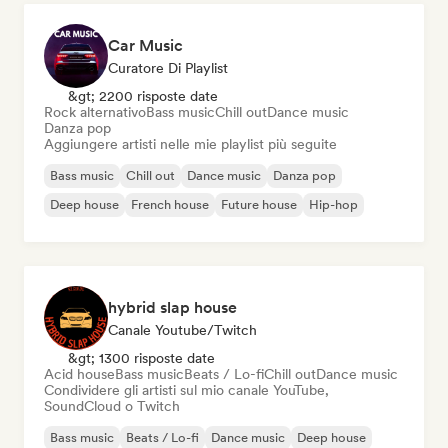
Car Music
Curatore Di Playlist
&gt; 2200 risposte date
Rock alternativo
Bass music
Chill out
Dance music
Danza pop
Aggiungere artisti nelle mie playlist più seguite
Bass music
Chill out
Dance music
Danza pop
Deep house
French house
Future house
Hip-hop
hybrid slap house
Canale Youtube/Twitch
&gt; 1300 risposte date
Acid house
Bass music
Beats / Lo-fi
Chill out
Dance music
Condividere gli artisti sul mio canale YouTube,
SoundCloud o Twitch
Bass music
Beats / Lo-fi
Dance music
Deep house