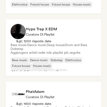
Elettronica
French house
Future house
House music
Hype Trap X EDM
Curatore Di Playlist
&gt; 1200 risposte date
Bass music
Dance music
Deep house
Drum and Bass
Dubstep
Aggiungere artisti nelle mie playlist più seguite
Bass music
Dance music
Dubstep
Elettronica
Future house
House music
Melodic & Progressive House
Trance
PhatAdam
Curatore Di Playlist
&gt; 1400 risposte date