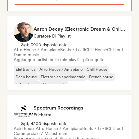
Aaron Decay (Electronic Dream & Chill Electronic Dream playlists)
Curatore Di Playlist
&gt; 3900 risposte date
Afro House / Amapiano
Beats / Lo-fi
Chill House
Chill out
Dance music
Aggiungere artisti nelle mie playlist più seguite
Elettronica
Afro House / Amapiano
Chill House
Deep house
Elettronica sperimentale
French house
Future house
House music
Spectrum Recordings
Etichetta
&gt; 4200 risposte date
Acid house
Afro House / Amapiano
Beats / Lo-fi
Chill out
Commerciale / Mainstream
Ingaggiare artisti o pubblicare la loro musica