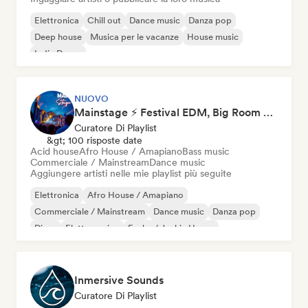
Elettronica
Chill out
Dance music
Danza pop
Deep house
Musica per le vacanze
House music
Indie Dance
NUOVO
Mainstage ⚡ Festival EDM, Big Room & House Anthems
Curatore Di Playlist
&gt; 100 risposte date
Acid house
Afro House / Amapiano
Bass music
Commerciale / Mainstream
Dance music
Aggiungere artisti nelle mie playlist più seguite
Elettronica
Afro House / Amapiano
Commerciale / Mainstream
Dance music
Danza pop
Disco
Elettro swing
Funky / Jackin House
Inmersive Sounds
Curatore Di Playlist