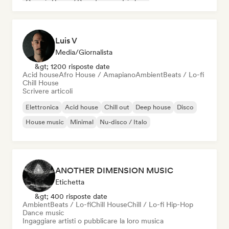
Organic House / Downtempo
Trip hop
Luis V
Media/Giornalista
&gt; 1200 risposte date
Acid house
Afro House / Amapiano
Ambient
Beats / Lo-fi
Chill House
Scrivere articoli
Elettronica
Acid house
Chill out
Deep house
Disco
House music
Minimal
Nu-disco / Italo
ANOTHER DIMENSION MUSIC
Etichetta
&gt; 400 risposte date
Ambient
Beats / Lo-fi
Chill House
Chill / Lo-fi Hip-Hop
Dance music
Ingaggiare artisti o pubblicare la loro musica