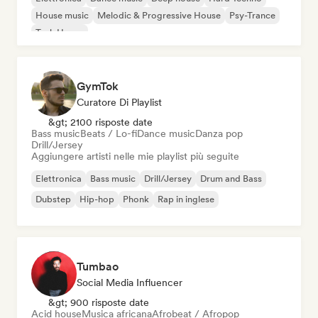
House music
Melodic & Progressive House
Psy-Trance
Tech House
GymTok
Curatore Di Playlist
&gt; 2100 risposte date
Bass music
Beats / Lo-fi
Dance music
Danza pop
Drill/Jersey
Aggiungere artisti nelle mie playlist più seguite
Elettronica
Bass music
Drill/Jersey
Drum and Bass
Dubstep
Hip-hop
Phonk
Rap in inglese
Tumbao
Social Media Influencer
&gt; 900 risposte date
Acid house
Musica africana
Afrobeat / Afropop