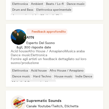
Elettronica
Ambient
Beats / Lo-fi
Dance music
Drum and Bass
Elettronica sperimentale
Jazz sperimentale
Musica da film
Feedback approfondito
AYN
Esperto Del Suono
&gt; 300 risposte date
Acid house
Afro House / Amapiano
Musica araba
Dance music
Elettronica
Fornire agli artisti un feedback dettagliato sul loro
suono/produzione
Elettronica
Acid house
Afro House / Amapiano
Dance music
Hard Techno
House music
Indie Dance
Melodic & Progressive House
Suprematic Sounds
Canale Youtube/Twitch, Etichetta