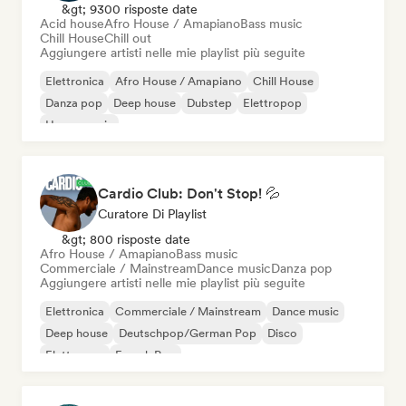
&gt; 9300 risposte date
Acid house
Afro House / Amapiano
Bass music
Chill House
Chill out
Aggiungere artisti nelle mie playlist più seguite
Elettronica
Afro House / Amapiano
Chill House
Danza pop
Deep house
Dubstep
Elettropop
House music
Cardio Club: Don't Stop! 💦
Curatore Di Playlist
&gt; 800 risposte date
Afro House / Amapiano
Bass music
Commerciale / Mainstream
Dance music
Danza pop
Aggiungere artisti nelle mie playlist più seguite
Elettronica
Commerciale / Mainstream
Dance music
Deep house
Deutschpop/German Pop
Disco
Elettropop
French Pop