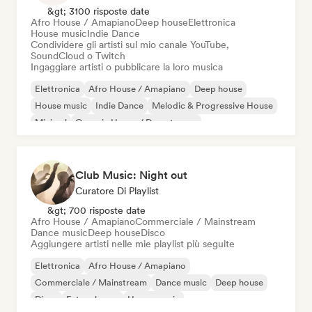
&gt; 3100 risposte date
Afro House / Amapiano
Deep house
Elettronica
House music
Indie Dance
Condividere gli artisti sul mio canale YouTube,
SoundCloud o Twitch
Ingaggiare artisti o pubblicare la loro musica
Elettronica
Afro House / Amapiano
Deep house
House music
Indie Dance
Melodic & Progressive House
Minimal
Organic House / Downtempo
Club Music: Night out
Curatore Di Playlist
&gt; 700 risposte date
Afro House / Amapiano
Commerciale / Mainstream
Dance music
Deep house
Disco
Aggiungere artisti nelle mie playlist più seguite
Elettronica
Afro House / Amapiano
Commerciale / Mainstream
Dance music
Deep house
Disco
Future house
House music