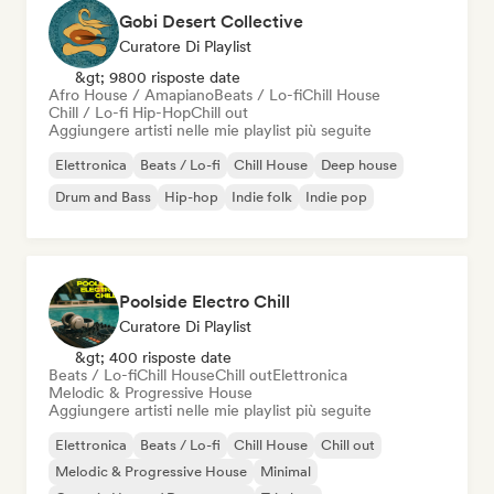
Gobi Desert Collective
Curatore Di Playlist
&gt; 9800 risposte date
Afro House / Amapiano
Beats / Lo-fi
Chill House
Chill / Lo-fi Hip-Hop
Chill out
Aggiungere artisti nelle mie playlist più seguite
Elettronica
Beats / Lo-fi
Chill House
Deep house
Drum and Bass
Hip-hop
Indie folk
Indie pop
Poolside Electro Chill
Curatore Di Playlist
&gt; 400 risposte date
Beats / Lo-fi
Chill House
Chill out
Elettronica
Melodic & Progressive House
Aggiungere artisti nelle mie playlist più seguite
Elettronica
Beats / Lo-fi
Chill House
Chill out
Melodic & Progressive House
Minimal