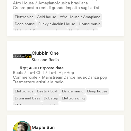
Afro House / Amapiano
Musica brasiliana
Creare post o reel di grande impatto sugli artisti
Elettronica
Acid house
Afro House / Amapiano
Deep house
Funky / Jackin House
House music
Melodic & Progressive House
Nu-disco / Italo
Clubbin'One
Stazione Radio
&gt; 4800 risposte date
Beats / Lo-fi
Chill / Lo-fi Hip-Hop
Commerciale / Mainstream
Dance music
Danza pop
Trasmettere artisti alla radio
Elettronica
Beats / Lo-fi
Dance music
Deep house
Drum and Bass
Dubstep
Elettro swing
Elettronica sperimentale
Maple Sun