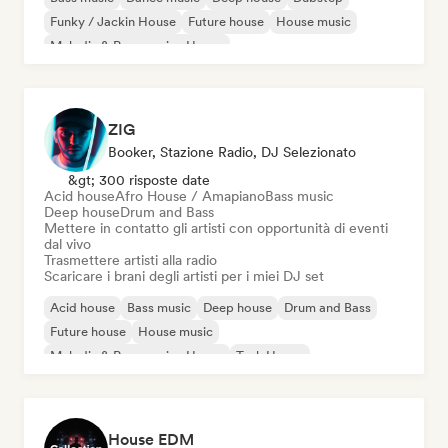
Funky / Jackin House
Future house
House music
Melodic & Progressive House
ZIG
Booker, Stazione Radio, DJ Selezionato
&gt; 300 risposte date
Acid house
Afro House / Amapiano
Bass music
Deep house
Drum and Bass
Mettere in contatto gli artisti con opportunità di eventi
dal vivo
Trasmettere artisti alla radio
Scaricare i brani degli artisti per i miei DJ set
Acid house
Bass music
Deep house
Drum and Bass
Future house
House music
Melodic & Progressive House
Tech House
House EDM