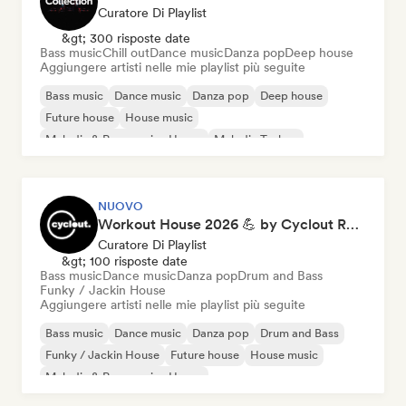
Curatore Di Playlist
&gt; 300 risposte date
Bass music
Chill out
Dance music
Danza pop
Deep house
Aggiungere artisti nelle mie playlist più seguite
Bass music
Dance music
Danza pop
Deep house
Future house
House music
Melodic & Progressive House
Melodic Techno
NUOVO
Workout House 2026 💪 by Cyclout Records
Curatore Di Playlist
&gt; 100 risposte date
Bass music
Dance music
Danza pop
Drum and Bass
Funky / Jackin House
Aggiungere artisti nelle mie playlist più seguite
Bass music
Dance music
Danza pop
Drum and Bass
Funky / Jackin House
Future house
House music
Melodic & Progressive House