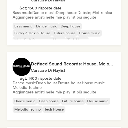
Curatore Di Playlist
&gt; 1500 risposte date
Bass music
Dance music
Deep house
Dubstep
Elettronica
Aggiungere artisti nelle mie playlist più seguite
Bass music
Dance music
Deep house
Funky / Jackin House
Future house
House music
Melodic & Progressive House
Tech House
Defined Sound Records: House, Melodic Techno and EDM - Playlists Curated by DJ Nick Proof
Curatore Di Playlist
&gt; 1400 risposte date
Dance music
Deep house
Future house
House music
Melodic Techno
Aggiungere artisti nelle mie playlist più seguite
Dance music
Deep house
Future house
House music
Melodic Techno
Tech House