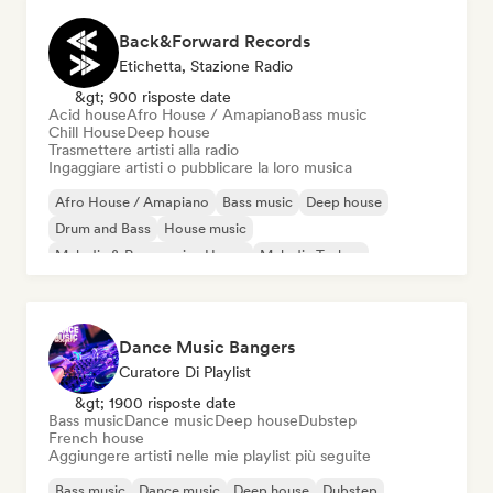
Back&Forward Records
Etichetta, Stazione Radio
&gt; 900 risposte date
Acid house
Afro House / Amapiano
Bass music
Chill House
Deep house
Trasmettere artisti alla radio
Ingaggiare artisti o pubblicare la loro musica
Afro House / Amapiano
Bass music
Deep house
Drum and Bass
House music
Melodic & Progressive House
Melodic Techno
Tech House
Dance Music Bangers
Curatore Di Playlist
&gt; 1900 risposte date
Bass music
Dance music
Deep house
Dubstep
French house
Aggiungere artisti nelle mie playlist più seguite
Bass music
Dance music
Deep house
Dubstep