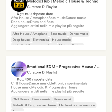
MelodicHub | Melodic House & Techno
Curatore Di Playlist
&gt; 1100 risposte date
Afro House / Amapiano
Bass music
Dance music
Deep house
Drum and Bass
Aggiungere artisti nelle mie playlist più seguite
Afro House / Amapiano
Bass music
Dance music
Deep house
Elettronica
House music
Melodic & Progressive House
Melodic Techno
Emotional EDM - Progressive House / Festival House / Chill Progressive House
Curatore Di Playlist
&gt; 400 risposte date
Chill House
Dance music
Elettronica sperimentale
House music
Melodic & Progressive House
Aggiungere artisti nelle mie playlist più seguite
Chill House
Dance music
House music
Melodic & Progressive House
Elettronica sperimentale
Trance