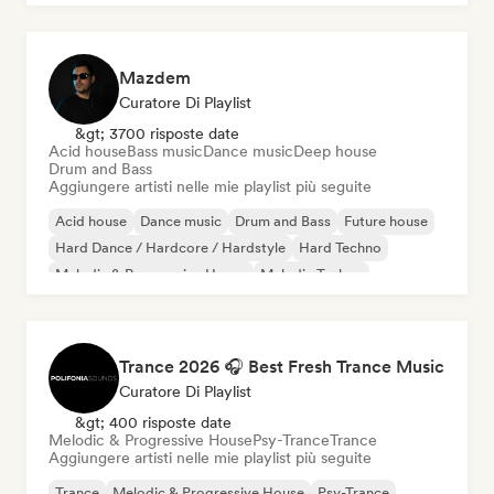
Mazdem
Curatore Di Playlist
&gt; 3700 risposte date
Acid house
Bass music
Dance music
Deep house
Drum and Bass
Aggiungere artisti nelle mie playlist più seguite
Acid house
Dance music
Drum and Bass
Future house
Hard Dance / Hardcore / Hardstyle
Hard Techno
Melodic & Progressive House
Melodic Techno
Trance 2026 🎧 Best Fresh Trance Music
Curatore Di Playlist
&gt; 400 risposte date
Melodic & Progressive House
Psy-Trance
Trance
Aggiungere artisti nelle mie playlist più seguite
Trance
Melodic & Progressive House
Psy-Trance