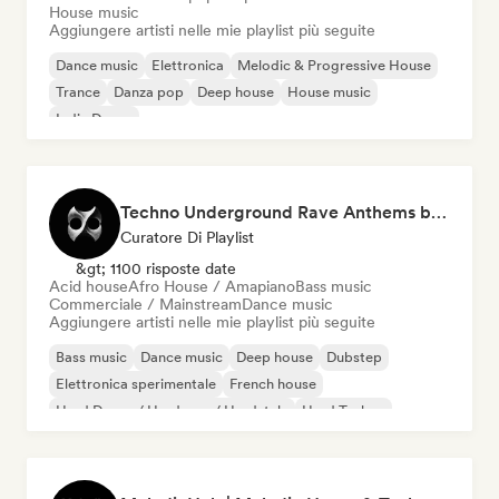
House music
Aggiungere artisti nelle mie playlist più seguite
Dance music
Elettronica
Melodic & Progressive House
Trance
Danza pop
Deep house
House music
Indie Dance
Techno Underground Rave Anthems by Orphium
Curatore Di Playlist
&gt; 1100 risposte date
Acid house
Afro House / Amapiano
Bass music
Commerciale / Mainstream
Dance music
Aggiungere artisti nelle mie playlist più seguite
Bass music
Dance music
Deep house
Dubstep
Elettronica sperimentale
French house
Hard Dance / Hardcore / Hardstyle
Hard Techno