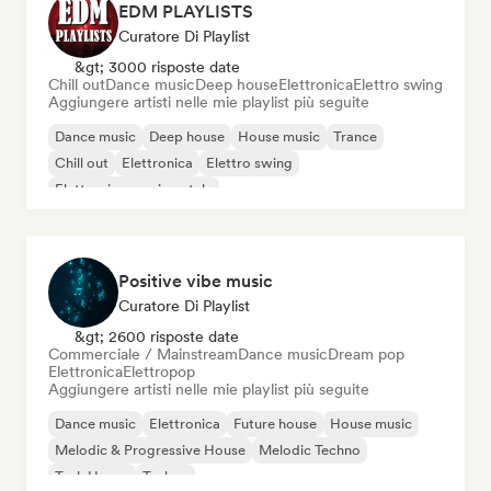
EDM PLAYLISTS
Curatore Di Playlist
&gt; 3000 risposte date
Chill out
Dance music
Deep house
Elettronica
Elettro swing
Aggiungere artisti nelle mie playlist più seguite
Dance music
Deep house
House music
Trance
Chill out
Elettronica
Elettro swing
Elettronica sperimentale
Positive vibe music
Curatore Di Playlist
&gt; 2600 risposte date
Commerciale / Mainstream
Dance music
Dream pop
Elettronica
Elettropop
Aggiungere artisti nelle mie playlist più seguite
Dance music
Elettronica
Future house
House music
Melodic & Progressive House
Melodic Techno
Tech House
Techno