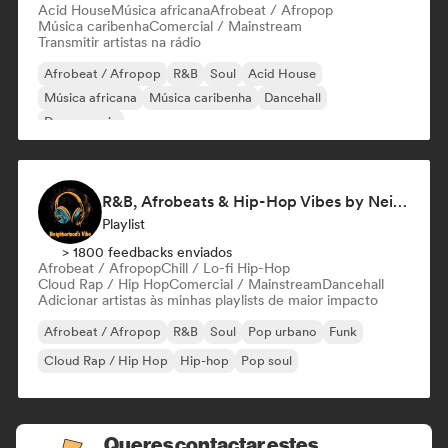
Acid House
Música africana
Afrobeat / Afropop
Música caribenha
Comercial / Mainstream
Transmitir artistas na rádio
Afrobeat / Afropop
R&B
Soul
Acid House
Música africana
Música caribenha
Dancehall
Dance music
R&B, Afrobeats & Hip-Hop Vibes by Neighborhood's Vibe
Playlist
> 1800 feedbacks enviados
Afrobeat / Afropop
Chill / Lo-fi Hip-Hop
Cloud Rap / Hip Hop
Comercial / Mainstream
Dancehall
Adicionar artistas às minhas playlists de maior impacto
Afrobeat / Afropop
R&B
Soul
Pop urbano
Funk
Cloud Rap / Hip Hop
Hip-hop
Pop soul
Queres contactar estes