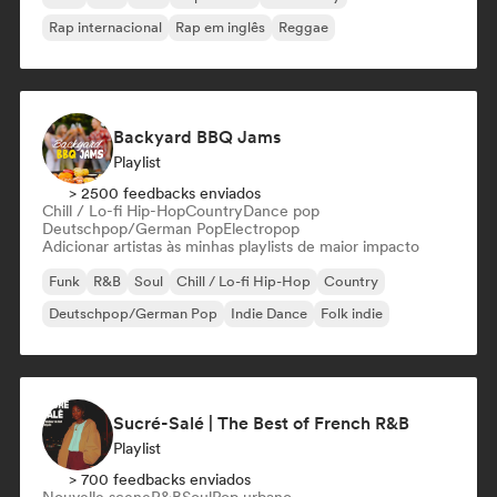
Rap internacional
Rap em inglês
Reggae
Backyard BBQ Jams
Playlist
> 2500 feedbacks enviados
Chill / Lo-fi Hip-Hop
Country
Dance pop
Deutschpop/German Pop
Electropop
Adicionar artistas às minhas playlists de maior impacto
Funk
R&B
Soul
Chill / Lo-fi Hip-Hop
Country
Deutschpop/German Pop
Indie Dance
Folk indie
Sucré-Salé | The Best of French R&B
Playlist
> 700 feedbacks enviados