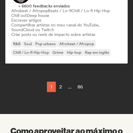
> 6600 feedbacks enviados
Afrobeat / Afropop
Beats / Lo-fi
Chill / Lo-fi Hip-Hop
Chill out
Deep house
Escrever artigos
Compartilhar artistas no meu canal do YouTube,
SoundCloud ou Twitch
Criar posts ou reels de impacto sobre artistas
R&B
Soul
Pop urbano
Afrobeat / Afropop
Chill / Lo-fi Hip-Hop
Grime
Hip-hop
Rap em inglês
1
2
...
86
Como aproveitar ao máximo o