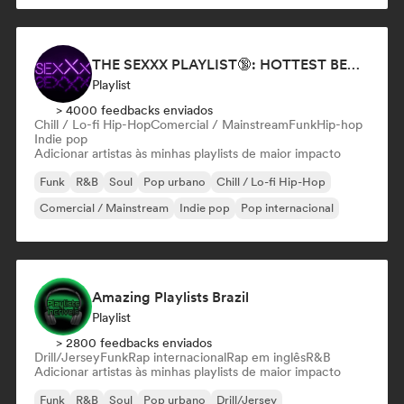
THE SEXXX PLAYLIST🔞: HOTTEST BEDROOM SONGS | SEXUAL APPETITE 👅💦
Playlist
> 4000 feedbacks enviados
Chill / Lo-fi Hip-Hop
Comercial / Mainstream
Funk
Hip-hop
Indie pop
Adicionar artistas às minhas playlists de maior impacto
Funk
R&B
Soul
Pop urbano
Chill / Lo-fi Hip-Hop
Comercial / Mainstream
Indie pop
Pop internacional
Amazing Playlists Brazil
Playlist
> 2800 feedbacks enviados
Drill/Jersey
Funk
Rap internacional
Rap em inglês
R&B
Adicionar artistas às minhas playlists de maior impacto
Funk
R&B
Soul
Pop urbano
Drill/Jersey