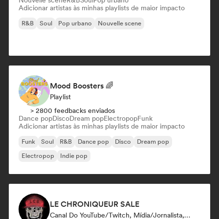
Nouvelle scene
R&B
Soul
Pop urbano
Adicionar artistas às minhas playlists de maior impacto
R&B
Soul
Pop urbano
Nouvelle scene
Mood Boosters 🌈
Playlist
> 2800 feedbacks enviados
Dance pop
Disco
Dream pop
Electropop
Funk
Adicionar artistas às minhas playlists de maior impacto
Funk
Soul
R&B
Dance pop
Disco
Dream pop
Electropop
Indie pop
LE CHRONIQUEUR SALE
Canal Do YouTube/Twitch, Mídia/Jornalista, Influenciador