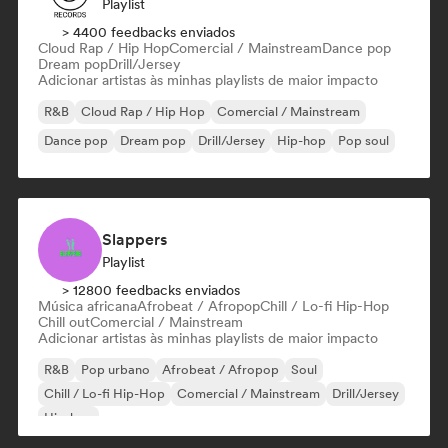
Playlist
> 4400 feedbacks enviados
Cloud Rap / Hip Hop
Comercial / Mainstream
Dance pop
Dream pop
Drill/Jersey
Adicionar artistas às minhas playlists de maior impacto
R&B
Cloud Rap / Hip Hop
Comercial / Mainstream
Dance pop
Dream pop
Drill/Jersey
Hip-hop
Pop soul
Slappers
Playlist
> 12800 feedbacks enviados
Música africana
Afrobeat / Afropop
Chill / Lo-fi Hip-Hop
Chill out
Comercial / Mainstream
Adicionar artistas às minhas playlists de maior impacto
R&B
Pop urbano
Afrobeat / Afropop
Soul
Chill / Lo-fi Hip-Hop
Comercial / Mainstream
Drill/Jersey
Hip-hop