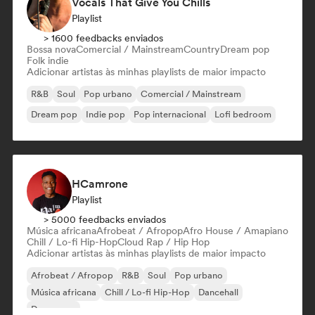
Vocals That Give You Chills
Playlist
> 1600 feedbacks enviados
Bossa nova
Comercial / Mainstream
Country
Dream pop
Folk indie
Adicionar artistas às minhas playlists de maior impacto
R&B
Soul
Pop urbano
Comercial / Mainstream
Dream pop
Indie pop
Pop internacional
Lofi bedroom
HCamrone
Playlist
> 5000 feedbacks enviados
Música africana
Afrobeat / Afropop
Afro House / Amapiano
Chill / Lo-fi Hip-Hop
Cloud Rap / Hip Hop
Adicionar artistas às minhas playlists de maior impacto
Afrobeat / Afropop
R&B
Soul
Pop urbano
Música africana
Chill / Lo-fi Hip-Hop
Dancehall
Dance pop