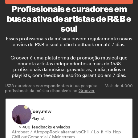
Profissionais e curadores em
busca ativa de artistas de R&B e
soul
Esses profissionais da música ouvem regularmente novos
envios de R&B e soul e dão feedback em até 7 dias.
Groover é uma plataforma de promoção musical que
conecta artistas independentes a mais de 1538
profissionais da música: gravadoras, mídia, rádios e
playlists, com feedback escrito garantido em 7 dias.
1538
curadores correspondentes à tua pesquisa — Mais de 4.000
profissionais da música disponíveis no
Groover
joey.mlw
Playlist
> 400 feedbacks enviados
Afrobeat / Afropop
Rock alternativo
Chill / Lo-fi Hip-Hop
Chill out
Comercial / Mainstream