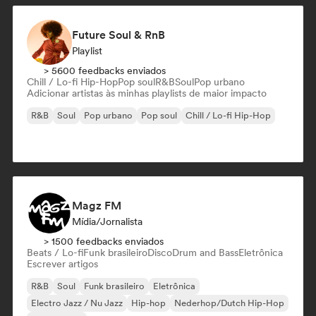
Future Soul & RnB
Playlist
> 5600 feedbacks enviados
Chill / Lo-fi Hip-Hop
Pop soul
R&B
Soul
Pop urbano
Adicionar artistas às minhas playlists de maior impacto
R&B
Soul
Pop urbano
Pop soul
Chill / Lo-fi Hip-Hop
Magz FM
Mídia/Jornalista
> 1500 feedbacks enviados
Beats / Lo-fi
Funk brasileiro
Disco
Drum and Bass
Eletrônica
Escrever artigos
R&B
Soul
Funk brasileiro
Eletrônica
Electro Jazz / Nu Jazz
Hip-hop
Nederhop/Dutch Hip-Hop