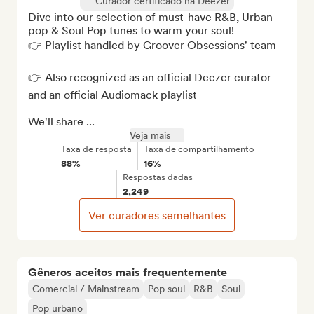
Curador certificado na Deezer
Dive into our selection of must-have R&B, Urban 
pop & Soul Pop tunes to warm your soul! 

👉 Playlist handled by Groover Obsessions' team

👉 Also recognized as an official Deezer curator 
and an official Audiomack playlist

We'll share ...
Veja mais
Taxa de resposta
Taxa de compartilhamento
88%
16%
Respostas dadas
2,249
Ver curadores semelhantes
Gêneros aceitos mais frequentemente
Comercial / Mainstream
Pop soul
R&B
Soul
Pop urbano