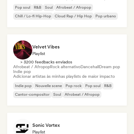
Pop soul
R&B
Soul
Afrobeat / Afropop
Chill / Lo-fi Hip-Hop
Cloud Rap / Hip Hop
Pop urbano
Velvet Vibes
Playlist
> 3200 feedbacks enviados
Afrobeat / Afropop
Rock alternativo
Dancehall
Dream pop
Indie pop
Adicionar artistas às minhas playlists de maior impacto
Indie pop
Nouvelle scene
Pop rock
Pop soul
R&B
Cantor-compositor
Soul
Afrobeat / Afropop
Sonic Vortex
Playlist