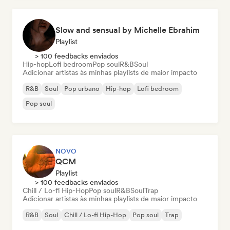
Slow and sensual by Michelle Ebrahim
Playlist
> 100 feedbacks enviados
Hip-hop
Lofi bedroom
Pop soul
R&B
Soul
Adicionar artistas às minhas playlists de maior impacto
R&B
Soul
Pop urbano
Hip-hop
Lofi bedroom
Pop soul
NOVO
QCM
Playlist
> 100 feedbacks enviados
Chill / Lo-fi Hip-Hop
Pop soul
R&B
Soul
Trap
Adicionar artistas às minhas playlists de maior impacto
R&B
Soul
Chill / Lo-fi Hip-Hop
Pop soul
Trap