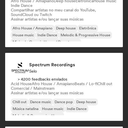
Afro House / Amapiano
Deep house
Eletrônica
House music
Indie Dance
Compartilhar artistas no meu canal do YouTube,
SoundCloud ou Twitch
Assinar artistas e/ou lançar suas músicas
Afro House / Amapiano
Deep house
Eletrônica
House music
Indie Dance
Melodic & Progressive House
Minimal
Organic House / Downtempo
Spectrum Recordings
Selo
> 4200 feedbacks enviados
Acid House
Afro House / Amapiano
Beats / Lo-fi
Chill out
Comercial / Mainstream
Assinar artistas e/ou lançar suas músicas
Chill out
Dance music
Dance pop
Deep house
Música natalina
House music
Indie Dance
Melodic & Progressive House