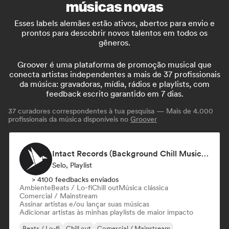
músicas novas
Esses labels alemães estão ativos, abertos para envio e
prontos para descobrir novos talentos em todos os
gêneros.
Groover é uma plataforma de promoção musical que
conecta artistas independentes a mais de 37 profissionais
da música: gravadoras, mídia, rádios e playlists, com
feedback escrito garantido em 7 dias.
37
curadores correspondentes à tua pesquisa — Mais de 4.000
profissionais da música disponíveis no
Groover
Intact Records (Background Chill Music & Good Vibes On The Road)
Selo, Playlist
> 4100 feedbacks enviados
Ambiente
Beats / Lo-fi
Chill out
Música clássica
Comercial / Mainstream
Assinar artistas e/ou lançar suas músicas
Adicionar artistas às minhas playlists de maior impacto
Beats / Lo-fi
Chill out
Comercial / Mainstream