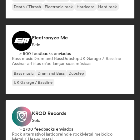
Death / Thrash
Electronic rock
Hardcore
Hard rock
Electronyze Me
Selo
> 500 feedbacks enviados
Bass music
Drum and Bass
Dubstep
UK Garage / Bassline
Assinar artistas e/ou lançar suas músicas
Bass music
Drum and Bass
Dubstep
UK Garage / Bassline
KROD Records
Selo
> 2700 feedbacks enviados
Rock alternativo
Hardcore
Indie rock
Metal melódico
Metal / Heavy metal