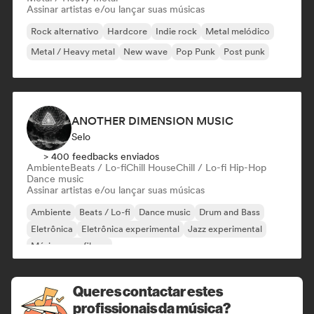
Assinar artistas e/ou lançar suas músicas
Rock alternativo
Hardcore
Indie rock
Metal melódico
Metal / Heavy metal
New wave
Pop Punk
Post punk
ANOTHER DIMENSION MUSIC
Selo
> 400 feedbacks enviados
Ambiente
Beats / Lo-fi
Chill House
Chill / Lo-fi Hip-Hop
Dance music
Assinar artistas e/ou lançar suas músicas
Ambiente
Beats / Lo-fi
Dance music
Drum and Bass
Eletrônica
Eletrônica experimental
Jazz experimental
Música para filmes
Queres contactar estes
profissionais da música?