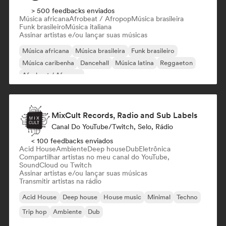
> 500 feedbacks enviados
Música africana
Afrobeat / Afropop
Música brasileira
Funk brasileiro
Música italiana
Assinar artistas e/ou lançar suas músicas
Música africana
Música brasileira
Funk brasileiro
Música caribenha
Dancehall
Música latina
Reggaeton
Afrobeat / Afropop
MixCult Records, Radio and Sub Labels
Canal Do YouTube/Twitch, Selo, Rádio
< 100 feedbacks enviados
Acid House
Ambiente
Deep house
Dub
Eletrônica
Compartilhar artistas no meu canal do YouTube,
SoundCloud ou Twitch
Assinar artistas e/ou lançar suas músicas
Transmitir artistas na rádio
Acid House
Deep house
House music
Minimal
Techno
Trip hop
Ambiente
Dub