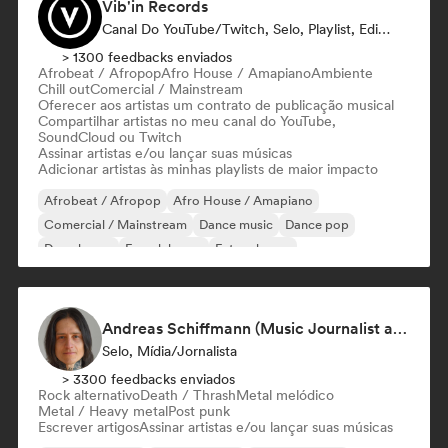
Vib'in Records
Canal Do YouTube/Twitch, Selo, Playlist, Editora
> 1300 feedbacks enviados
Afrobeat / Afropop
Afro House / Amapiano
Ambiente
Chill out
Comercial / Mainstream
Oferecer aos artistas um contrato de publicação musical
Compartilhar artistas no meu canal do YouTube,
SoundCloud ou Twitch
Assinar artistas e/ou lançar suas músicas
Adicionar artistas às minhas playlists de maior impacto
Afrobeat / Afropop
Afro House / Amapiano
Comercial / Mainstream
Dance music
Dance pop
Deep house
French house
Future house
Andreas Schiffmann (Music Journalist and Label Assistant)
Selo, Mídia/Jornalista
> 3300 feedbacks enviados
Rock alternativo
Death / Thrash
Metal melódico
Metal / Heavy metal
Post punk
Escrever artigos
Assinar artistas e/ou lançar suas músicas