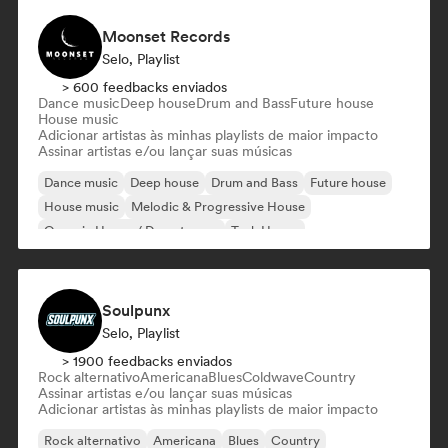
Moonset Records
Selo, Playlist
> 600 feedbacks enviados
Dance music
Deep house
Drum and Bass
Future house
House music
Adicionar artistas às minhas playlists de maior impacto
Assinar artistas e/ou lançar suas músicas
Dance music
Deep house
Drum and Bass
Future house
House music
Melodic & Progressive House
Organic House / Downtempo
Tech House
Soulpunx
Selo, Playlist
> 1900 feedbacks enviados
Rock alternativo
Americana
Blues
Coldwave
Country
Assinar artistas e/ou lançar suas músicas
Adicionar artistas às minhas playlists de maior impacto
Rock alternativo
Americana
Blues
Country