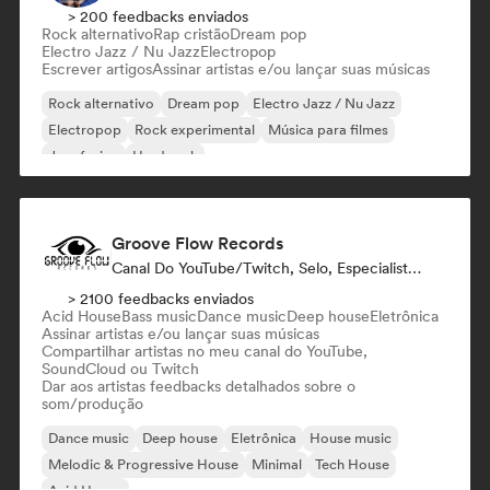
> 200 feedbacks enviados
Rock alternativo
Rap cristão
Dream pop
Electro Jazz / Nu Jazz
Electropop
Escrever artigos
Assinar artistas e/ou lançar suas músicas
Rock alternativo
Dream pop
Electro Jazz / Nu Jazz
Electropop
Rock experimental
Música para filmes
Jazz fusion
Hard rock
Groove Flow Records
Canal Do YouTube/Twitch, Selo, Especialista Em Som
> 2100 feedbacks enviados
Acid House
Bass music
Dance music
Deep house
Eletrônica
Assinar artistas e/ou lançar suas músicas
Compartilhar artistas no meu canal do YouTube,
SoundCloud ou Twitch
Dar aos artistas feedbacks detalhados sobre o
som/produção
Dance music
Deep house
Eletrônica
House music
Melodic & Progressive House
Minimal
Tech House