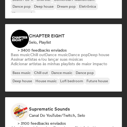
Dance pop
Deep house
Dream pop
Eletrônica
House music
CHAPTER EIGHT
Selo, Playlist
> 3400 feedbacks enviados
Bass music
Chill out
Dance music
Dance pop
Deep house
Assinar artistas e/ou lançar suas músicas
Adicionar artistas às minhas playlists de maior impacto
Bass music
Chill out
Dance music
Dance pop
Deep house
House music
Lofi bedroom
Future house
Suprematic Sounds
Canal Do YouTube/Twitch, Selo
> 3100 feedbacks enviados