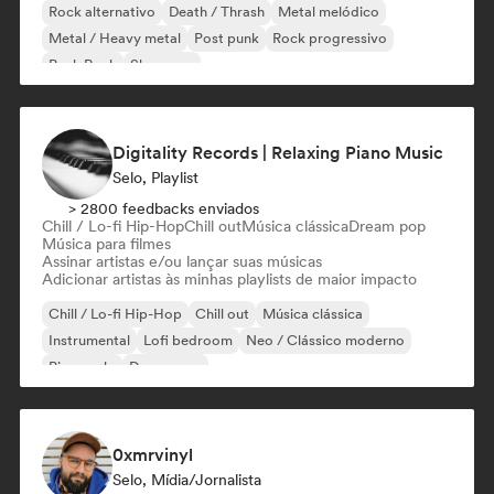
Rock alternativo
Death / Thrash
Metal melódico
Metal / Heavy metal
Post punk
Rock progressivo
Punk Rock
Shoegaze
Digitality Records | Relaxing Piano Music
Selo, Playlist
> 2800 feedbacks enviados
Chill / Lo-fi Hip-Hop
Chill out
Música clássica
Dream pop
Música para filmes
Assinar artistas e/ou lançar suas músicas
Adicionar artistas às minhas playlists de maior impacto
Chill / Lo-fi Hip-Hop
Chill out
Música clássica
Instrumental
Lofi bedroom
Neo / Clássico moderno
Piano solo
Dream pop
0xmrvinyl
Selo, Mídia/Jornalista