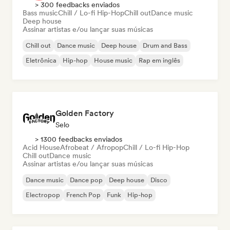
> 300 feedbacks enviados
Bass music
Chill / Lo-fi Hip-Hop
Chill out
Dance music
Deep house
Assinar artistas e/ou lançar suas músicas
Chill out
Dance music
Deep house
Drum and Bass
Eletrônica
Hip-hop
House music
Rap em inglês
Golden Factory
Selo
> 1300 feedbacks enviados
Acid House
Afrobeat / Afropop
Chill / Lo-fi Hip-Hop
Chill out
Dance music
Assinar artistas e/ou lançar suas músicas
Dance music
Dance pop
Deep house
Disco
Electropop
French Pop
Funk
Hip-hop