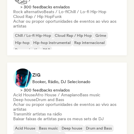
> 300 feedbacks enviados
Rock alternativo
Beats / Lo-fi
Chill / Lo-fi Hip-Hop
Cloud Rap / Hip Hop
Funk
Achar ou propor oportunidades de eventos ao vivo aos
artistas
Chill / Lo-fi Hip-Hop
Cloud Rap / Hip Hop
Grime
Hip-hop
Hip-hop instrumental
Rap internacional
Rap em inglês
R&B
ZIG
Booker, Rádio, DJ Selecionado
> 300 feedbacks enviados
Acid House
Afro House / Amapiano
Bass music
Deep house
Drum and Bass
Achar ou propor oportunidades de eventos ao vivo aos
artistas
Transmitir artistas na rádio
Baixar faixas de artistas para os meus sets de DJ
Acid House
Bass music
Deep house
Drum and Bass