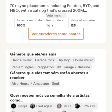
70+ sync placements including Peloton, BYD, and 
HBO, with a catalog that's crossed 200M...
Veja mais
Taxa de resposta
Responde em
Respostas dadas
100%
1 dia
125
Ver curadores semelhantes
Gêneros que ele/ela ama
Dance music
Garage rock
Hip-hop
House music
Rap em inglês
Reggaeton
UK Garage / Bassline
Gêneros que eles também estão abertos a
receber
Afro House / Amapiano
Soul
Quer receber música semelhante a artistas
como...
Jungle
Fred again..
BICEP
JOYRYDE