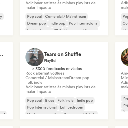
e
Adicionar artistas às minhas playlists de
Adic
maior impacto
mai
y
Pop soul
Comercial / Mainstream
Pop
Dream pop
Indie pop
Pop internacional
Co
Lofi bedroom
R&B
Pop suave / Balada
El
Ready to Go Out 🍒💋
Tears on Shuffle
Playlist
> 3300 feedbacks enviados
Rock alternativo
Blues
Ame
Comercial / Mainstream
Dream pop
Mús
Folk indie
Adic
e
Adicionar artistas às minhas playlists de
mai
maior impacto
Pop
Pop soul
Blues
Folk indie
Indie pop
Pop
Pop internacional
Lofi bedroom
Pop
nal
Cantor-compositor
Pop suave / Balada