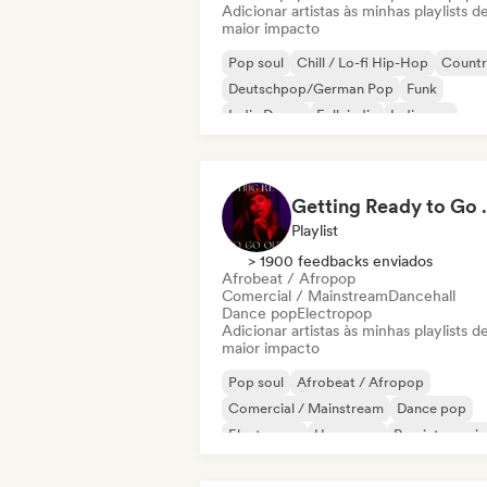
Adicionar artistas às minhas playlists d
maior impacto
Pop soul
Chill / Lo-fi Hip-Hop
Countr
Deutschpop/German Pop
Funk
Indie Dance
Folk indie
Indie pop
Getting 
Playlist
> 1900 feedbacks enviados
Afrobeat / Afropop
Comercial / Mainstream
Dancehall
Dance pop
Electropop
Adicionar artistas às minhas playlists d
maior impacto
Pop soul
Afrobeat / Afropop
Comercial / Mainstream
Dance pop
Electropop
Hyperpop
Pop internacio
Pop latino