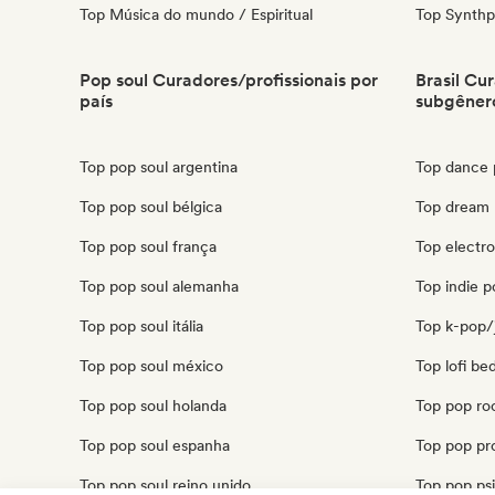
Top Música do mundo / Espiritual
Top Synth
Pop soul Curadores/profissionais por
Brasil Cu
país
subgêner
Top pop soul argentina
Top dance p
Top pop soul bélgica
Top dream 
Top pop soul frança
Top electro
Top pop soul alemanha
Top indie p
Top pop soul itália
Top k-pop/j
Top pop soul méxico
Top lofi be
Top pop soul holanda
Top pop roc
Top pop soul espanha
Top pop pro
Top pop soul reino unido
Top pop psi