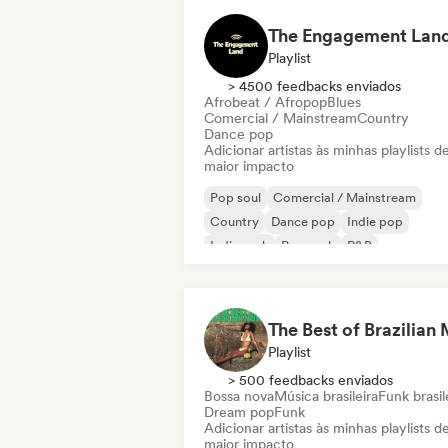
The Engagement Lan
Playlist
> 4500 feedbacks enviados
Afrobeat / Afropop
Blues
Comercial / Mainstream
Country
Dance pop
Adicionar artistas às minhas playlists d
maior impacto
Pop soul
Comercial / Mainstream
Country
Dance pop
Indie pop
Indie rock
Pop rock
R&B
Playlist
> 500 feedbacks enviados
Bossa nova
Música brasileira
Funk brasil
Dream pop
Funk
Adicionar artistas às minhas playlists d
maior impacto