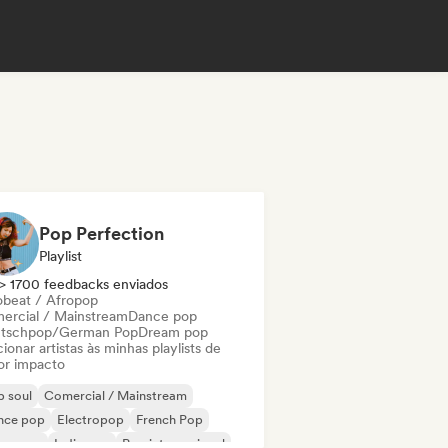
Pop Perfection
Playlist
> 1700 feedbacks enviados
obeat / Afropop
ercial / Mainstream
Dance pop
tschpop/German Pop
Dream pop
ionar artistas às minhas playlists de
or impacto
 soul
Comercial / Mainstream
nce pop
Electropop
French Pop
perpop
Indie pop
Pop internacional