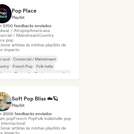
Pop Place
Playlist
> 5700 feedbacks enviados
obeat / Afropop
Americana
ercial / Mainstream
Country
ce pop
ionar artistas às minhas playlists de
or impacto
 soul
Comercial / Mainstream
untry
French Pop
Folk indie
ie pop
Pop rock
Cantor-compositor
Soft Pop Bliss ☁️🪐
Playlist
> 2000 feedbacks enviados
am pop
French Pop
Folk indie
Indie pop
 internacional
ionar artistas às minhas playlists de
or impacto