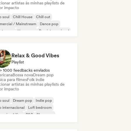
ionar artistas às minhas playlists de
or impacto
 soul
Chill House
Chill out
mercial / Mainstream
Dance pop
ectropop
Hyperpop
Pop internacional
Relax & Good Vibes
Playlist
> 1000 feedbacks enviados
ricana
Bossa nova
Dream pop
ica para filmes
Folk indie
ionar artistas às minhas playlists de
or impacto
 soul
Dream pop
Indie pop
 internacional
Lofi bedroom
 psicodélico
R&B
Shoegaze