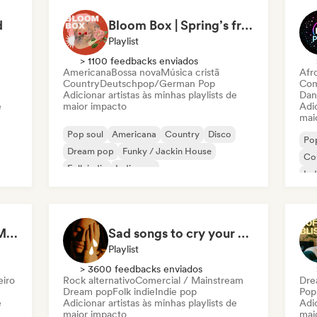
d
Bloom Box | Spring’s freshest tracks
Playlist
> 1100 feedbacks enviados
Americana
Bossa nova
Música cristã
Afr
Country
Deutschpop/German Pop
Com
Adicionar artistas às minhas playlists de
Dan
e
maior impacto
Adic
mai
Pop soul
Americana
Country
Disco
Pop
Dream pop
Funky / Jackin House
Co
Folk indie
Indie pop
Ind
The Best of Brazilian Music 🇧🇷
Sad songs to cry your eyes out
Playlist
> 3600 feedbacks enviados
eiro
Rock alternativo
Comercial / Mainstream
Dre
Dream pop
Folk indie
Indie pop
Pop
e
Adicionar artistas às minhas playlists de
Adic
maior impacto
mai