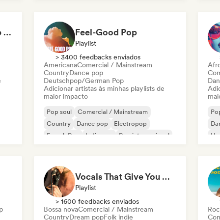
Pop internacional
Not Your Average Pop 🛸 Art Pop, Alt-Pop & Indie Pop
Feel-Good Pop
Playlist
> 3400 feedbacks enviados
Americana
Comercial / Mainstream
Afr
Country
Dance pop
Com
e
Deutschpop/German Pop
Dan
Adicionar artistas às minhas playlists de
Adic
maior impacto
mai
Pop soul
Comercial / Mainstream
Pop
Country
Dance pop
Electropop
Da
French Pop
Indie pop
Pop internacional
Hy
Vocals That Give You Chills
Playlist
> 1600 feedbacks enviados
p
Bossa nova
Comercial / Mainstream
Roc
Country
Dream pop
Folk indie
Com