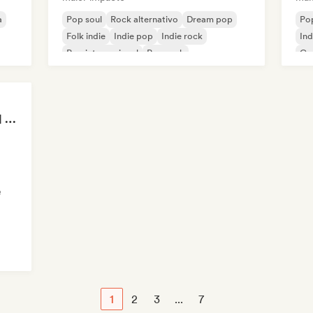
a
Pop soul
Rock alternativo
Dream pop
Pop
Folk indie
Indie pop
Indie rock
Ind
Pop internacional
Pop rock
Ca
Pop Machine Mode 🤖 AI Music, Indie Pop & Dream Pop
e
1
2
3
...
7