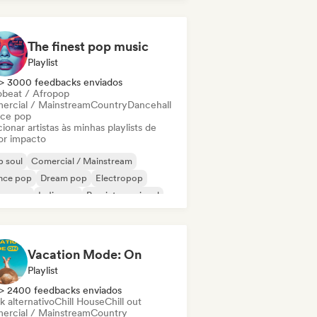
The finest pop music
Playlist
> 3000 feedbacks enviados
obeat / Afropop
ercial / Mainstream
Country
Dancehall
ce pop
ionar artistas às minhas playlists de
or impacto
 soul
Comercial / Mainstream
nce pop
Dream pop
Electropop
perpop
Indie pop
Pop internacional
Vacation Mode: On
Playlist
> 2400 feedbacks enviados
k alternativo
Chill House
Chill out
ercial / Mainstream
Country