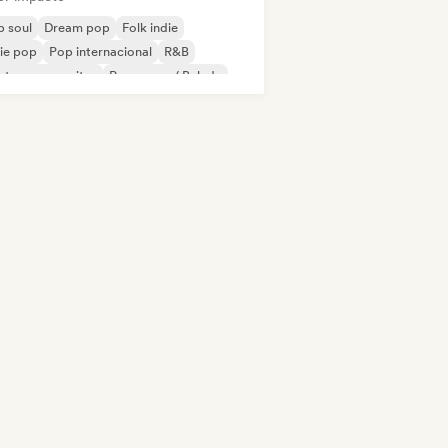
 soul
Dream pop
Folk indie
ie pop
Pop internacional
R&B
ntor-compositor
Pop suave / Balada