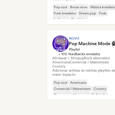
Pop soul
Bossa nova
Música brasileir
Funk brasileiro
Dream pop
Funk
Indie pop
Pop latino
NOVO
Playlist
< 100 feedbacks enviados
Afrobeat / Afropop
Rock alternativo
Americana
Comercial / Mainstream
Country
Adicionar artistas às minhas playlists d
maior impacto
Pop soul
Americana
Comercial / Mainstream
Country
Dance pop
Hyperpop
Folk indie
Indie pop