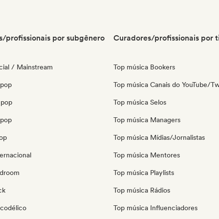
/profissionais por subgênero
Curadores/profissionais por t
ial / Mainstream
Top música Bookers
 pop
Top música Canais do YouTube/Tw
 pop
Top música Selos
opop
Top música Managers
pop
Top música Mídias/Jornalistas
ernacional
Top música Mentores
edroom
Top música Playlists
ck
Top música Rádios
icodélico
Top música Influenciadores