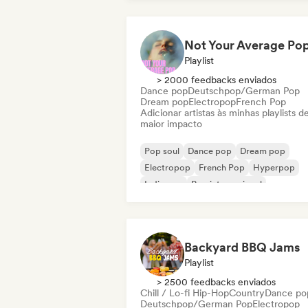
Playlist
> 2000 feedbacks enviados
Dance pop
Deutschpop/German Pop
Dream pop
Electropop
French Pop
Adicionar artistas às minhas playlists d
maior impacto
Pop soul
Dance pop
Dream pop
Electropop
French Pop
Hyperpop
Indie pop
Pop internacional
Backyard BBQ Jams
Playlist
> 2500 feedbacks enviados
Chill / Lo-fi Hip-Hop
Country
Dance po
Deutschpop/German Pop
Electropop