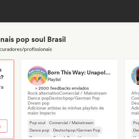
nais pop soul Brasil
 curadores/profissionais
m
Born This Way: Unapologetically Queer
s?
Playlist
ra
> 2500 feedbacks enviados
Rock alternativo
Comercial / Mainstream
Afr
Dance pop
Deutschpop/German Pop
Com
Dream pop
Deu
Adicionar artistas às minhas playlists de
Adic
maior impacto
mai
Pop soul
Comercial / Mainstream
Pop
o
Dance pop
Deutschpop/German Pop
Da
Dream pop
French Pop
Hyperpop
Hy