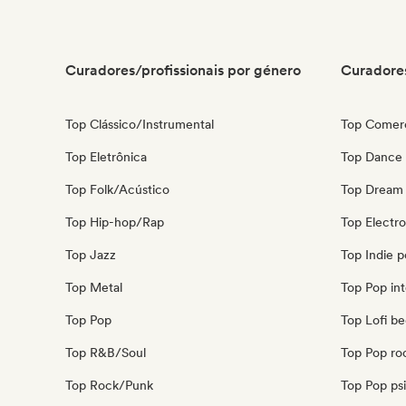
Curadores/profissionais por género
Curadores
Top Clássico/Instrumental
Top Comerc
Top Eletrônica
Top Dance
Top Folk/Acústico
Top Dream
Top Hip-hop/Rap
Top Electr
Top Jazz
Top Indie 
Top Metal
Top Pop int
Top Pop
Top Lofi b
Top R&B/Soul
Top Pop ro
Top Rock/Punk
Top Pop ps