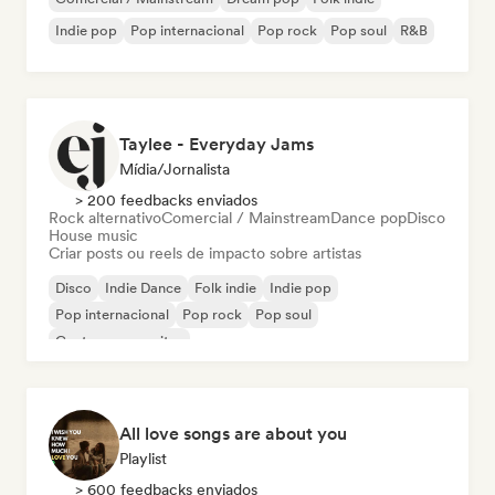
Indie pop
Pop internacional
Pop rock
Pop soul
R&B
Taylee - Everyday Jams
Mídia/Jornalista
> 200 feedbacks enviados
Rock alternativo
Comercial / Mainstream
Dance pop
Disco
House music
Criar posts ou reels de impacto sobre artistas
Disco
Indie Dance
Folk indie
Indie pop
Pop internacional
Pop rock
Pop soul
Cantor-compositor
All love songs are about you
Playlist
> 600 feedbacks enviados