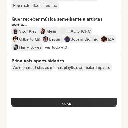
Pop rock
Soul
Techno
Quer receber música semelhante a artistas
como...
Vitor Kley
Melim
TIAGO IORC
Gilberto Gil
Lagum
Jovem Dionisio
IZA
Harry Styles
Ver tudo +10
Principais oportunidades
Adicionar artistas às minhas playlists de maior impacto
36.5k