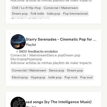
Adicionar artistas às minhas playlists de maior impacto
Chill / Lo-fi Hip-Hop
Comercial / Mainstream
Dream pop
Folk indie
Indie pop
Pop internacional
Pop latino
Lofi bedroom
Starry Serenades - Cinematic Pop for the Night Sky (by Indiemusicflix)
Playlist
> 3400 feedbacks enviados
Comercial / Mainstream
Dance pop
Dream pop
Electropop
Hyperpop
Adicionar artistas às minhas playlists de maior impacto
Comercial / Mainstream
Dance pop
Dream pop
Electropop
Hyperpop
Indie pop
Pop rock
Pop soul
sad songs (by The Intelligence Music)