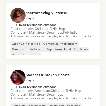
heartbreakingly intense
Playlist
> 1400 feedbacks enviados
Rock alternativo
Chill / Lo-fi Hip-Hop
Comercial / Mainstream
Dream pop
Folk indie
Adicionar artistas às minhas playlists de maior impacto
Chill / Lo-fi Hip-Hop
Comercial / Mainstream
Dream pop
Indie pop
Pop internacional
Pop latino
Pop rock
Pop soul
Sadness & Broken Hearts
Playlist
> 1300 feedbacks enviados
Rock alternativo
Americana
Chill / Lo-fi Hip-Hop
Comercial / Mainstream
Dream pop
Adicionar artistas às minhas playlists de maior impacto
Comercial / Mainstream
Dream pop
Folk indie