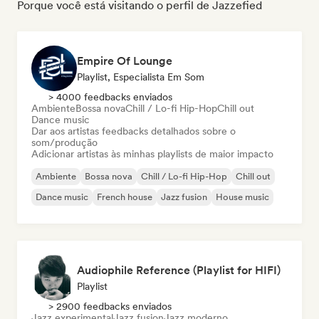
Porque você está visitando o perfil de Jazzefied
Empire Of Lounge
Playlist, Especialista Em Som
> 4000 feedbacks enviados
Ambiente
Bossa nova
Chill / Lo-fi Hip-Hop
Chill out
Dance music
Dar aos artistas feedbacks detalhados sobre o
som/produção
Adicionar artistas às minhas playlists de maior impacto
Ambiente
Bossa nova
Chill / Lo-fi Hip-Hop
Chill out
Dance music
French house
Jazz fusion
House music
Audiophile Reference (Playlist for HIFI)
Playlist
> 2900 feedbacks enviados
Jazz experimental
Jazz fusion
Jazz moderno