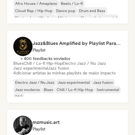
Afro House / Amapiano
Beats / Lo-fi
Cloud Rap / Hip Hop
Dance pop
Drum and Bass
Electro Jazz / Nu Jazz
Música para filmes
Instrumental
Jazz&Blues Amplified by Playlist Paradise
Playlist
> 400 feedbacks enviados
Blues
Chill / Lo-fi Hip-Hop
Electro Jazz / Nu Jazz
Jazz experimental
Jazz fusion
Adicionar artistas às minhas playlists de maior impacto
Electro Jazz / Nu Jazz
Jazz experimental
Jazz fusion
Jazz moderno
Blues
Chill / Lo-fi Hip-Hop
Instrumental
R&B
mzmusic.art
Playlist