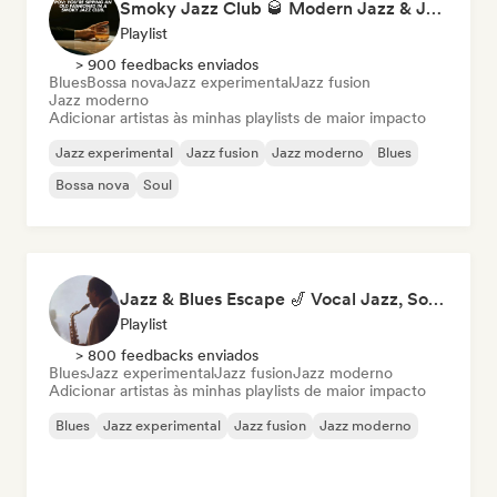
Smoky Jazz Club 🥃 Modern Jazz & Jazz Fusion to Sip an Old Fashioned to
Playlist
> 900 feedbacks enviados
Blues
Bossa nova
Jazz experimental
Jazz fusion
Jazz moderno
Adicionar artistas às minhas playlists de maior impacto
Jazz experimental
Jazz fusion
Jazz moderno
Blues
Bossa nova
Soul
Jazz & Blues Escape 🎷 Vocal Jazz, Soul Blues & Classic Standards
Playlist
> 800 feedbacks enviados
Blues
Jazz experimental
Jazz fusion
Jazz moderno
Adicionar artistas às minhas playlists de maior impacto
Blues
Jazz experimental
Jazz fusion
Jazz moderno