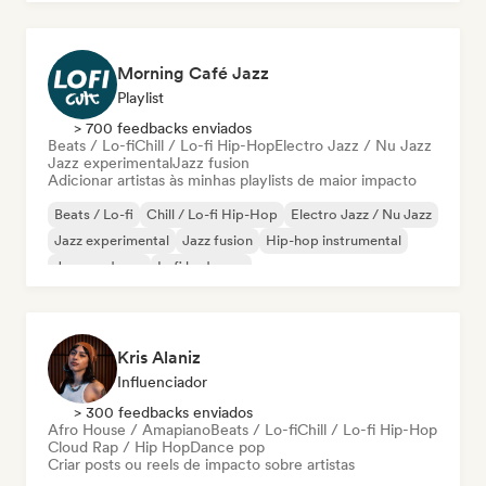
Morning Café Jazz
Playlist
> 700 feedbacks enviados
Beats / Lo-fi
Chill / Lo-fi Hip-Hop
Electro Jazz / Nu Jazz
Jazz experimental
Jazz fusion
Adicionar artistas às minhas playlists de maior impacto
Beats / Lo-fi
Chill / Lo-fi Hip-Hop
Electro Jazz / Nu Jazz
Jazz experimental
Jazz fusion
Hip-hop instrumental
Jazz moderno
Lofi bedroom
Kris Alaniz
Influenciador
> 300 feedbacks enviados
Afro House / Amapiano
Beats / Lo-fi
Chill / Lo-fi Hip-Hop
Cloud Rap / Hip Hop
Dance pop
Criar posts ou reels de impacto sobre artistas