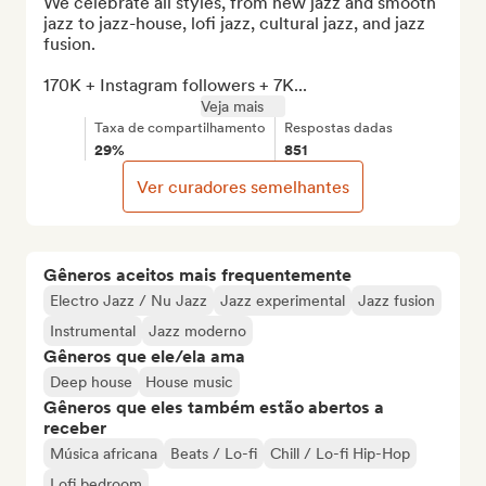
We celebrate all styles, from new jazz and smooth 
jazz to jazz-house, lofi jazz, cultural jazz, and jazz 
fusion.

170K + Instagram followers + 7K...
Veja mais
Taxa de compartilhamento
Respostas dadas
29%
851
Ver curadores semelhantes
Gêneros aceitos mais frequentemente
Electro Jazz / Nu Jazz
Jazz experimental
Jazz fusion
Instrumental
Jazz moderno
Gêneros que ele/ela ama
Deep house
House music
Gêneros que eles também estão abertos a
receber
Música africana
Beats / Lo-fi
Chill / Lo-fi Hip-Hop
Lofi bedroom