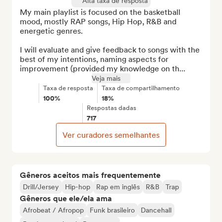
Alta taxa de resposta
My main playlist is focused on the basketball 
mood, mostly RAP songs, Hip Hop, R&B and 
energetic genres.

I will evaluate and give feedback to songs with the 
best of my intentions, naming aspects for 
improvement (provided my knowledge on th...
Veja mais
Taxa de resposta
Taxa de compartilhamento
100%
18%
Respostas dadas
717
Ver curadores semelhantes
Gêneros aceitos mais frequentemente
Drill/Jersey
Hip-hop
Rap em inglês
R&B
Trap
Gêneros que ele/ela ama
Afrobeat / Afropop
Funk brasileiro
Dancehall