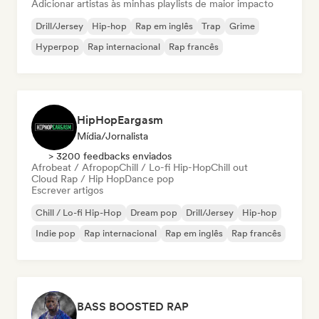
Adicionar artistas às minhas playlists de maior impacto
Drill/Jersey
Hip-hop
Rap em inglês
Trap
Grime
Hyperpop
Rap internacional
Rap francês
HipHopEargasm
Mídia/Jornalista
> 3200 feedbacks enviados
Afrobeat / Afropop
Chill / Lo-fi Hip-Hop
Chill out
Cloud Rap / Hip Hop
Dance pop
Escrever artigos
Chill / Lo-fi Hip-Hop
Dream pop
Drill/Jersey
Hip-hop
Indie pop
Rap internacional
Rap em inglês
Rap francês
BASS BOOSTED RAP