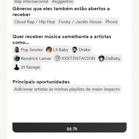
Rap internacional
Reggaeton
Gêneros que eles também estão abertos a
receber
Cloud Rap / Hip Hop
Funky / Jackin House
Phonk
Quer receber música semelhante a artistas
como...
Pop Smoke
Lil Baby
Drake
Kendrick Lamar
XXXTENTACION
DaBaby
21 Savage
Principais oportunidades
Adicionar artistas às minhas playlists de maior impacto
22.7k