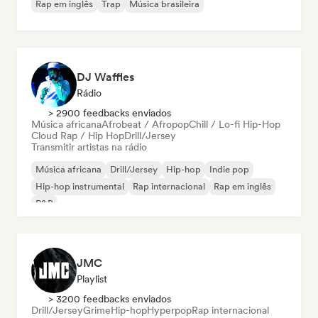
Rap em inglês
Trap
Música brasileira
DJ Waffles
Rádio
> 2900 feedbacks enviados
Música africana
Afrobeat / Afropop
Chill / Lo-fi Hip-Hop
Cloud Rap / Hip Hop
Drill/Jersey
Transmitir artistas na rádio
Música africana
Drill/Jersey
Hip-hop
Indie pop
Hip-hop instrumental
Rap internacional
Rap em inglês
R&B
JMC
Playlist
> 3200 feedbacks enviados
Drill/Jersey
Grime
Hip-hop
Hyperpop
Rap internacional