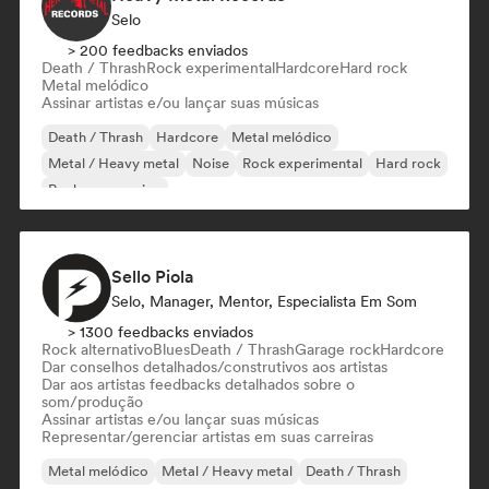
Selo
> 200 feedbacks enviados
Death / Thrash
Rock experimental
Hardcore
Hard rock
Metal melódico
Assinar artistas e/ou lançar suas músicas
Death / Thrash
Hardcore
Metal melódico
Metal / Heavy metal
Noise
Rock experimental
Hard rock
Rock progressivo
Sello Piola
Selo, Manager, Mentor, Especialista Em Som
> 1300 feedbacks enviados
Rock alternativo
Blues
Death / Thrash
Garage rock
Hardcore
Dar conselhos detalhados/construtivos aos artistas
Dar aos artistas feedbacks detalhados sobre o
som/produção
Assinar artistas e/ou lançar suas músicas
Representar/gerenciar artistas em suas carreiras
Metal melódico
Metal / Heavy metal
Death / Thrash