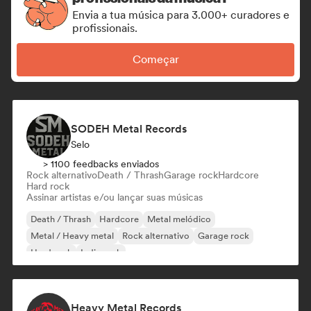
Envia a tua música para 3.000+ curadores e
profissionais.
Começar
SODEH Metal Records
Selo
> 1100 feedbacks enviados
Rock alternativo
Death / Thrash
Garage rock
Hardcore
Hard rock
Assinar artistas e/ou lançar suas músicas
Death / Thrash
Hardcore
Metal melódico
Metal / Heavy metal
Rock alternativo
Garage rock
Hard rock
Indie rock
Heavy Metal Records