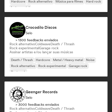
Hardcore
Rock alternativo
Música para filmes
Hard rock
Instrumental
Crocodilo Discos
Selo
> 1300 feedbacks enviados
Rock alternativo
Coldwave
Death / Thrash
Rock experimental
Garage rock
Assinar artistas e/ou lançar suas músicas
Death / Thrash
Hardcore
Metal / Heavy metal
Noise
Rock alternativo
Rock experimental
Garage rock
Post punk
Geenger Records
Selo
> 3000 feedbacks enviados
Rock alternativo
Coldwave
Death / Thrash