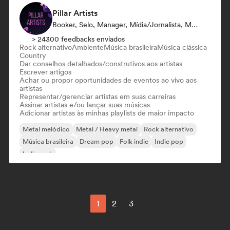
Pillar Artists
Booker, Selo, Manager, Mídia/Jornalista, Mentor, Playlist
> 24300 feedbacks enviados
Rock alternativo
Ambiente
Música brasileira
Música clássica
Country
Dar conselhos detalhados/construtivos aos artistas
Escrever artigos
Achar ou propor oportunidades de eventos ao vivo aos
artistas
Representar/gerenciar artistas em suas carreiras
Assinar artistas e/ou lançar suas músicas
Adicionar artistas às minhas playlists de maior impacto
Metal melódico
Metal / Heavy metal
Rock alternativo
Música brasileira
Dream pop
Folk indie
Indie pop
Indie rock
1
2
3