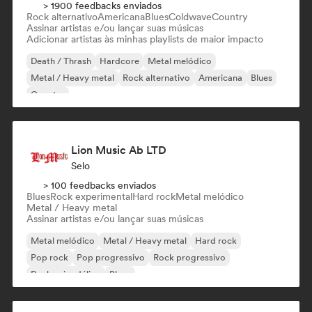
> 1900 feedbacks enviados
Rock alternativo
Americana
Blues
Coldwave
Country
Assinar artistas e/ou lançar suas músicas
Adicionar artistas às minhas playlists de maior impacto
Death / Thrash
Hardcore
Metal melódico
Metal / Heavy metal
Rock alternativo
Americana
Blues
Country
Lion Music Ab LTD
Selo
> 100 feedbacks enviados
Blues
Rock experimental
Hard rock
Metal melódico
Metal / Heavy metal
Assinar artistas e/ou lançar suas músicas
Metal melódico
Metal / Heavy metal
Hard rock
Pop rock
Pop progressivo
Rock progressivo
Rock psicodélico
Blues