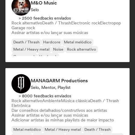
M&O Music
Selo
> 2500 feedbacks enviados
Rock alternativo
Death / Thrash
Electronic rock
Electropop
Garage rock
Assinar artistas e/ou lançar suas músicas
Death / Thrash
Hardcore
Metal melódico
Metal / Heavy metal
Noise
Rock alternativo
Garage rock
Hard rock
MANAGARM Productions
Selo, Mentor, Playlist
> 8000 feedbacks enviados
Rock alternativo
Ambiente
Música clássica
Death / Thrash
Eletrônica
Dar conselhos detalhados/construtivos aos artistas
Assinar artistas e/ou lançar suas músicas
Adicionar artistas às minhas playlists de maior impacto
Metal melódico
Metal / Heavy metal
Death / Thrash