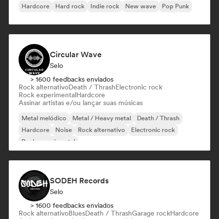
Hardcore
Hard rock
Indie rock
New wave
Pop Punk
Circular Wave
Selo
> 1600 feedbacks enviados
Rock alternativo
Death / Thrash
Electronic rock
Rock experimental
Hardcore
Assinar artistas e/ou lançar suas músicas
Metal melódico
Metal / Heavy metal
Death / Thrash
Hardcore
Noise
Rock alternativo
Electronic rock
Rock experimental
SODEH Records
Selo
> 1600 feedbacks enviados
Rock alternativo
Blues
Death / Thrash
Garage rock
Hardcore