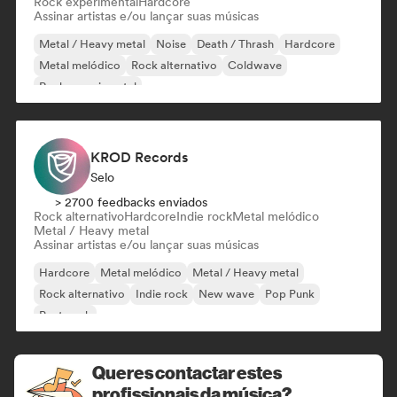
Rock experimental
Hardcore
Assinar artistas e/ou lançar suas músicas
Metal / Heavy metal
Noise
Death / Thrash
Hardcore
Metal melódico
Rock alternativo
Coldwave
Rock experimental
KROD Records
Selo
> 2700 feedbacks enviados
Rock alternativo
Hardcore
Indie rock
Metal melódico
Metal / Heavy metal
Assinar artistas e/ou lançar suas músicas
Hardcore
Metal melódico
Metal / Heavy metal
Rock alternativo
Indie rock
New wave
Pop Punk
Post punk
Queres contactar estes
profissionais da música?