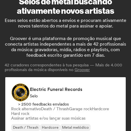
Selos de metal buscando
ativamente novos artistas
Esses selos estão abertos a envios e procuram ativamente
novos talentos do metal para assinar e apoiar.
Groover é uma plataforma de promoção musical que
conecta artistas independentes a mais de 42 profissionais
da música: gravadoras, mídia, rádios e playlists, com
feedback escrito garantido em 7 dias.
42
curadores correspondentes à tua pesquisa — Mais de 4.000
profissionais da música disponíveis no
Groover
Electric Funeral Records
Selo
> 2500 feedbacks enviados
Rock alternativo
Death / Thrash
Garage rock
Hardcore
Hard rock
Assinar artistas e/ou lançar suas músicas
Death / Thrash
Hardcore
Metal melódico