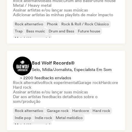
Rock alternativo
Bass music
Drum and Bass
Future house
Metal / Heavy metal
Assinar artistas e/ou lançar suas músicas
Adicionar artistas às minhas playlists de maior impacto
Rock alternativo
Phonk
Rock & Roll / Rock Clássico
Trap
Bass music
Drum and Bass
Future house
Metal / Heavy metal
Bad Wolf Records®
Selo, Mídia/Jornalista, Especialista Em Som
> 2200 feedbacks enviados
Rock alternativo
Rock experimental
Garage rock
Hardcore
Hard rock
Assinar artistas e/ou lançar suas músicas
Dar aos artistas feedbacks detalhados sobre o
som/produção
Rock alternativo
Garage rock
Hardcore
Hard rock
Indie pop
Indie rock
Metal melódico
Metal / Heavy metal