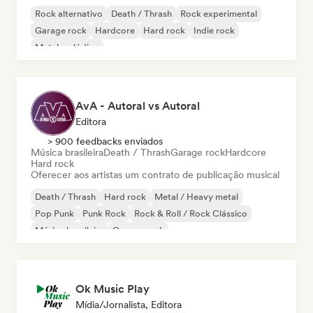
Rock alternativo
Death / Thrash
Rock experimental
Garage rock
Hardcore
Hard rock
Indie rock
Metal melódico
AvA - Autoral vs Autoral
Editora
> 900 feedbacks enviados
Música brasileira
Death / Thrash
Garage rock
Hardcore
Hard rock
Oferecer aos artistas um contrato de publicação musical
Death / Thrash
Hard rock
Metal / Heavy metal
Pop Punk
Punk Rock
Rock & Roll / Rock Clássico
Música brasileira
Garage rock
Ok Music Play
Mídia/Jornalista, Editora