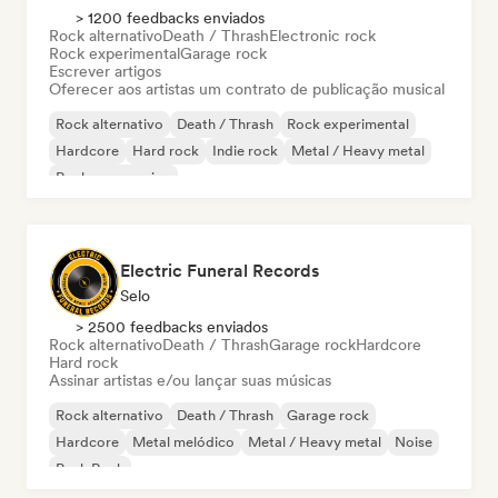
> 1200 feedbacks enviados
Rock alternativo
Death / Thrash
Electronic rock
Rock experimental
Garage rock
Escrever artigos
Oferecer aos artistas um contrato de publicação musical
Rock alternativo
Death / Thrash
Rock experimental
Hardcore
Hard rock
Indie rock
Metal / Heavy metal
Rock progressivo
Electric Funeral Records
Selo
> 2500 feedbacks enviados
Rock alternativo
Death / Thrash
Garage rock
Hardcore
Hard rock
Assinar artistas e/ou lançar suas músicas
Rock alternativo
Death / Thrash
Garage rock
Hardcore
Metal melódico
Metal / Heavy metal
Noise
Punk Rock