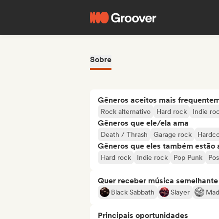
Sobre
Gêneros aceitos mais frequente
Rock alternativo
Hard rock
Indie ro
Gêneros que ele/ela ama
Death / Thrash
Garage rock
Hardc
Gêneros que eles também estão 
Hard rock
Indie rock
Pop Punk
Pos
Quer receber música semelhante a
Black Sabbath
Slayer
Mad
Principais oportunidades