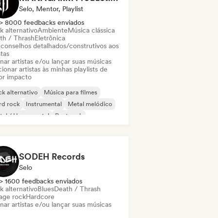
Selo, Mentor, Playlist
> 8000 feedbacks enviados
k alternativo
Ambiente
Música clássica
th / Thrash
Eletrônica
 conselhos detalhados/construtivos aos
stas
nar artistas e/ou lançar suas músicas
ionar artistas às minhas playlists de
or impacto
k alternativo
Música para filmes
rd rock
Instrumental
Metal melódico
al / Heavy metal
Post rock
ck progressivo
SODEH Records
Selo
> 1600 feedbacks enviados
k alternativo
Blues
Death / Thrash
age rock
Hardcore
nar artistas e/ou lançar suas músicas