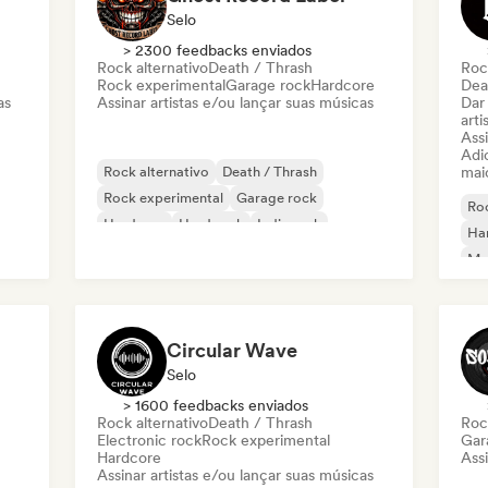
Selo
> 2300 feedbacks enviados
Rock alternativo
Death / Thrash
Roc
Rock experimental
Garage rock
Hardcore
Dea
as
Assinar artistas e/ou lançar suas músicas
Dar
arti
Assi
Adic
Rock alternativo
Death / Thrash
mai
Rock experimental
Garage rock
Roc
Hardcore
Hard rock
Indie rock
Ha
Metal melódico
Met
Ro
Circular Wave
Selo
> 1600 feedbacks enviados
Rock alternativo
Death / Thrash
Roc
Electronic rock
Rock experimental
Gar
Hardcore
Assi
Assinar artistas e/ou lançar suas músicas