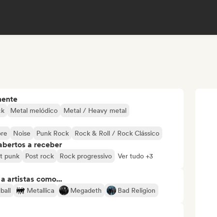
mente
ck
Metal melódico
Metal / Heavy metal
ore
Noise
Punk Rock
Rock & Roll / Rock Clássico
abertos a receber
t punk
Post rock
Rock progressivo
Ver tudo +3
 artistas como...
ball
Metallica
Megadeth
Bad Religion