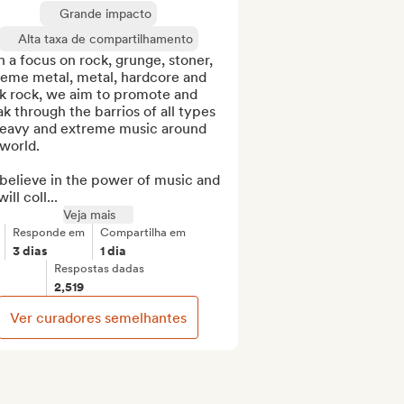
Grande impacto
Alta taxa de compartilhamento
 a focus on rock, grunge, stoner, 
reme metal, metal, hardcore and 
k rock, we aim to promote and 
k through the barrios of all types 
heavy and extreme music around 
world.

believe in the power of music and 
ill coll...
Veja mais
Responde em
Compartilha em
3 dias
1 dia
Respostas dadas
2,519
Ver curadores semelhantes