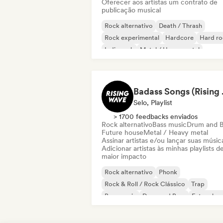
Oferecer aos artistas um contrato de
publicação musical
Rock alternativo
Death / Thrash
Rock experimental
Hardcore
Hard ro
Indie rock
Metal / Heavy metal
Rock progressivo
Badass
Selo, Playlist
> 1700 feedbacks enviados
Rock alternativo
Bass music
Drum and B
Future house
Metal / Heavy metal
Assinar artistas e/ou lançar suas músic
Adicionar artistas às minhas playlists d
maior impacto
Rock alternativo
Phonk
Rock & Roll / Rock Clássico
Trap
Bass music
Drum and Bass
Future ho
Metal / Heavy metal