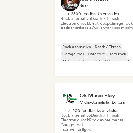
Selo
> 2500 feedbacks enviados
Rock alternativo
Death / Thrash
Electronic rock
Electropop
Garage rock
Assinar artistas e/ou lançar suas músic
Rock alternativo
Death / Thrash
Garage rock
Hardcore
Hard rock
Metal melódico
Metal / Heavy metal
Noise
Ok Music Play
Mídia/Jornalista, Editora
> 1200 feedbacks enviados
Rock alternativo
Death / Thrash
Electronic rock
Rock experimental
Garage rock
Escrever artigos