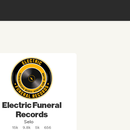
Electric Funeral
Records
Selo
15k
9.8k
5k
656