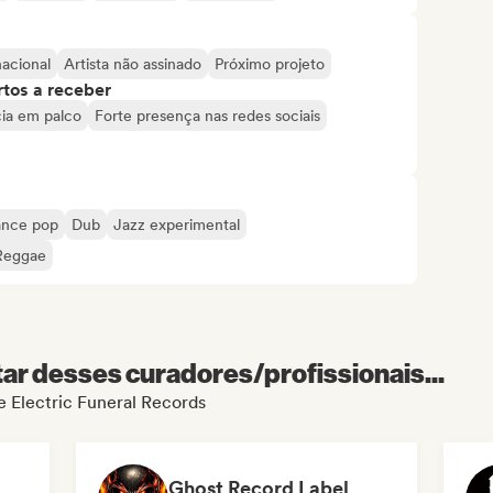
nacional
Artista não assinado
Próximo projeto
tos a receber
ia em palco
Forte presença nas redes sociais
nce pop
Dub
Jazz experimental
Reggae
r desses curadores/profissionais...
de Electric Funeral Records
Ghost Record Label