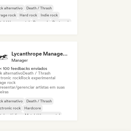
k alternativo
Death / Thrash
rage rock
Hard rock
Indie rock
al / Heavy metal
Pop rock
Post punk
Lycanthrope Management
Manager
< 100 feedbacks enviados
k alternativo
Death / Thrash
ctronic rock
Rock experimental
age rock
resentar/gerenciar artistas em suas
eiras
k alternativo
Death / Thrash
ctronic rock
Hardcore
tal melódico
Metal / Heavy metal
ise
Post punk