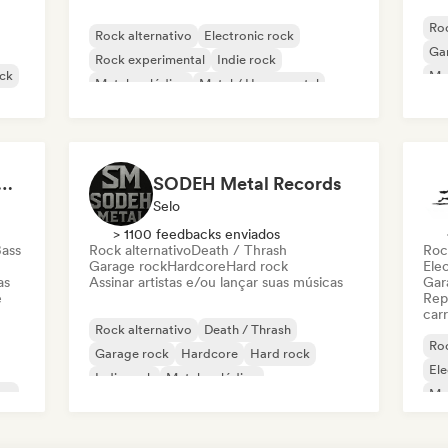
Roc
Rock alternativo
Electronic rock
Ga
Rock experimental
Indie rock
ck
Met
Metal melódico
Metal / Heavy metal
Post rock
Rock progressivo
 Songs (Rising Wave Records)
SODEH Metal Records
Selo
> 1100 feedbacks enviados
ass
Rock alternativo
Death / Thrash
Roc
Garage rock
Hardcore
Hard rock
Ele
as
Assinar artistas e/ou lançar suas músicas
Gar
e
Rep
carr
Rock alternativo
Death / Thrash
Roc
Garage rock
Hardcore
Hard rock
Ele
Indie rock
Metal melódico
use
Me
Metal / Heavy metal
No