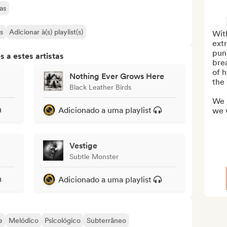
as
s
Adicionar à(s) playlist(s)
With
ext
pun
 a estes artistas
brea
of 
Nothing Ever Grows Here
the 
Black Leather Birds
We 
Adicionado a uma playlist
we w
Vestige
Subtle Monster
Adicionado a uma playlist
e
Melódico
Psicológico
Subterrâneo