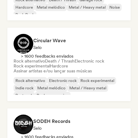
Hardcore
Metal melódico
Metal / Heavy metal
Noise
Punk Rock
Circular Wave
Selo
> 1600 feedbacks enviados
Rock alternativo
Death / Thrash
Electronic rock
Rock experimental
Hardcore
Assinar artistas e/ou lançar suas músicas
Rock alternativo
Electronic rock
Rock experimental
Indie rock
Metal melódico
Metal / Heavy metal
Post rock
Rock progressivo
SODEH Records
Selo
> 1600 feedbacks enviados