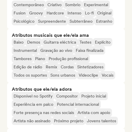
Contemporâneo
Criativo
Sombrio
Experimental
Fusion
Groovy
Hardcore
Intenso
Lo-fi
Original
Psicológico
Surpreendente
Subterrâneo
Estranho
Atributos musicais que ele/ela ama
Baixo
Demos
Guitarra eléctrica
Testes
Explícito
Instrumental
Gravação ao vivo
Faixa finalizada
Tambores
Piano
Produção profissional
Edição de rádio
Remix
Cordas
Sintetizadores
Todos os suportes
Sons urbanos
Videoclipe
Vocais
Atributos que ele/ela adora
Disponível no Spotify
Compositor
Projeto inicial
Experiência em palco
Potencial internacional
Forte presença nas redes sociais
Artista com apoio
Artista não assinado
Próximo projeto
Jovens talentos