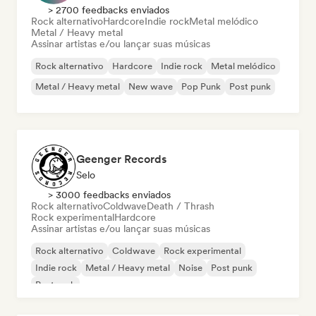
> 2700 feedbacks enviados
Rock alternativo
Hardcore
Indie rock
Metal melódico
Metal / Heavy metal
Assinar artistas e/ou lançar suas músicas
Rock alternativo
Hardcore
Indie rock
Metal melódico
Metal / Heavy metal
New wave
Pop Punk
Post punk
Geenger Records
Selo
> 3000 feedbacks enviados
Rock alternativo
Coldwave
Death / Thrash
Rock experimental
Hardcore
Assinar artistas e/ou lançar suas músicas
Rock alternativo
Coldwave
Rock experimental
Indie rock
Metal / Heavy metal
Noise
Post punk
Post rock