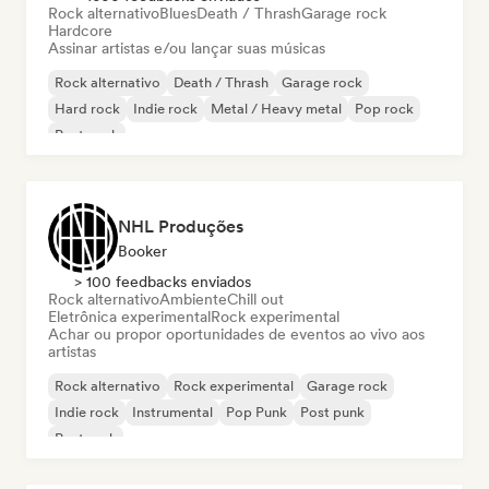
Rock alternativo
Blues
Death / Thrash
Garage rock
Hardcore
Assinar artistas e/ou lançar suas músicas
Rock alternativo
Death / Thrash
Garage rock
Hard rock
Indie rock
Metal / Heavy metal
Pop rock
Post punk
NHL Produções
Booker
> 100 feedbacks enviados
Rock alternativo
Ambiente
Chill out
Eletrônica experimental
Rock experimental
Achar ou propor oportunidades de eventos ao vivo aos
artistas
Rock alternativo
Rock experimental
Garage rock
Indie rock
Instrumental
Pop Punk
Post punk
Post rock