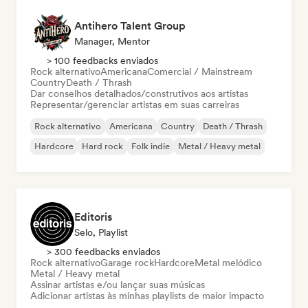
Antihero Talent Group
Manager, Mentor
> 100 feedbacks enviados
Rock alternativo
Americana
Comercial / Mainstream
Country
Death / Thrash
Dar conselhos detalhados/construtivos aos artistas
Representar/gerenciar artistas em suas carreiras
Rock alternativo
Americana
Country
Death / Thrash
Hardcore
Hard rock
Folk indie
Metal / Heavy metal
Editoris
Selo, Playlist
> 300 feedbacks enviados
Rock alternativo
Garage rock
Hardcore
Metal melódico
Metal / Heavy metal
Assinar artistas e/ou lançar suas músicas
Adicionar artistas às minhas playlists de maior impacto