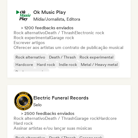
Ok Music Play
Mídia/Jornalista, Editora
> 1200 feedbacks enviados
Rock alternativo
Death / Thrash
Electronic rock
Rock experimental
Garage rock
Escrever artigos
Oferecer aos artistas um contrato de publicação musical
Rock alternativo
Death / Thrash
Rock experimental
Hardcore
Hard rock
Indie rock
Metal / Heavy metal
Rock progressivo
Electric Funeral Records
Selo
> 2500 feedbacks enviados
Rock alternativo
Death / Thrash
Garage rock
Hardcore
Hard rock
Assinar artistas e/ou lançar suas músicas
Rock alternativo
Death / Thrash
Garage rock