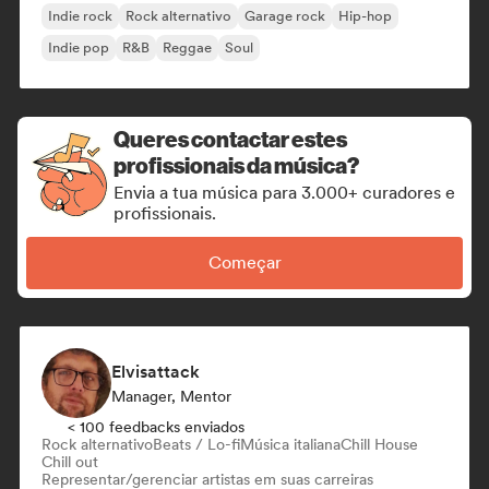
Indie rock
Rock alternativo
Garage rock
Hip-hop
Indie pop
R&B
Reggae
Soul
Queres contactar estes
profissionais da música?
Envia a tua música para 3.000+ curadores e
profissionais.
Começar
Elvisattack
Manager, Mentor
< 100 feedbacks enviados
Rock alternativo
Beats / Lo-fi
Música italiana
Chill House
Chill out
Representar/gerenciar artistas em suas carreiras