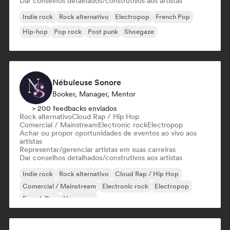
Dar conselhos detalhados/construtivos aos artistas
Indie rock
Rock alternativo
Electropop
French Pop
Hip-hop
Pop rock
Post punk
Shoegaze
Nébuleuse Sonore
Booker, Manager, Mentor
> 200 feedbacks enviados
Rock alternativo
Cloud Rap / Hip Hop
Comercial / Mainstream
Electronic rock
Electropop
Achar ou propor oportunidades de eventos ao vivo aos
artistas
Representar/gerenciar artistas em suas carreiras
Dar conselhos detalhados/construtivos aos artistas
Indie rock
Rock alternativo
Cloud Rap / Hip Hop
Comercial / Mainstream
Electronic rock
Electropop
French Pop
Hyperpop