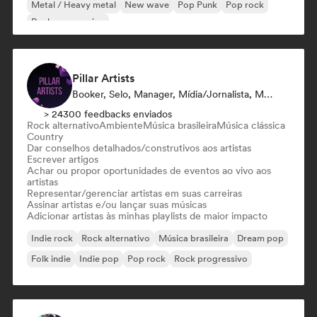
Metal / Heavy metal
New wave
Pop Punk
Pop rock
Rock progressivo
Pillar Artists
Booker, Selo, Manager, Mídia/Jornalista, Mentor, Playlist
> 24300 feedbacks enviados
Rock alternativo
Ambiente
Música brasileira
Música clássica
Country
Dar conselhos detalhados/construtivos aos artistas
Escrever artigos
Achar ou propor oportunidades de eventos ao vivo aos
artistas
Representar/gerenciar artistas em suas carreiras
Assinar artistas e/ou lançar suas músicas
Adicionar artistas às minhas playlists de maior impacto
Indie rock
Rock alternativo
Música brasileira
Dream pop
Folk indie
Indie pop
Pop rock
Rock progressivo