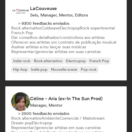
LaCouveuse
Selo, Manager, Mentor, Editora
> 9300 feedbacks enviados
Rock alternativo
Coldwave
Electropop
Rock experimental
French Pop
Dar conselhos detalhados/construtivos aos artistas
Oferecer aos artistas um contrato de publicação musical
Assinar artistas e/ou lançar suas músicas
Representar/gerenciar artistas em suas carreiras
Indie rock
Rock alternativo
Electropop
French Pop
Hip-hop
Indie pop
Nouvelle scene
Pop rock
Céline - Aria (ex-In The Sun Prod)
Manager, Mentor
> 2500 feedbacks enviados
Rock alternativo
Ambiente
Comercial / Mainstream
Dream pop
Electropop
Representar/gerenciar artistas em suas carreiras