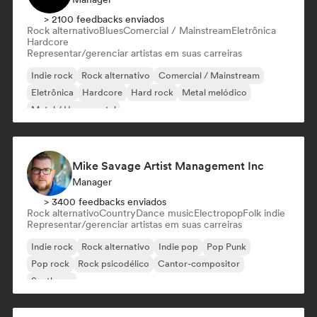
> 2100 feedbacks enviados
Rock alternativo
Blues
Comercial / Mainstream
Eletrônica
Hardcore
Representar/gerenciar artistas em suas carreiras
Indie rock
Rock alternativo
Comercial / Mainstream
Eletrônica
Hardcore
Hard rock
Metal melódico
Metal / Heavy metal
Mike Savage Artist Management Inc
Manager
> 3400 feedbacks enviados
Rock alternativo
Country
Dance music
Electropop
Folk indie
Representar/gerenciar artistas em suas carreiras
Indie rock
Rock alternativo
Indie pop
Pop Punk
Pop rock
Rock psicodélico
Cantor-compositor
Synthpop