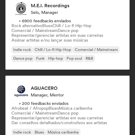
M.E.I. Recordings
Selo, Manager
> 6900 feedbacks enviados
Rock alternativo
Blues
Chill / Lo-fi Hip-Hop
Comercial / Mainstream
Dance pop
Representar/gerenciar artistas em suas carreiras
Assinar artistas e/ou lançar suas músicas
Indie rock
Chill / Lo-fi Hip-Hop
Comercial / Mainstream
Dance pop
Funk
Hip-hop
Pop soul
R&B
AGUACERO
Manager, Mentor
> 200 feedbacks enviados
Afrobeat / Afropop
Blues
Música caribenha
Comercial / Mainstream
Dance pop
Representar/gerenciar artistas em suas carreiras
Dar conselhos detalhados/construtivos aos artistas
Indie rock
Blues
Música caribenha