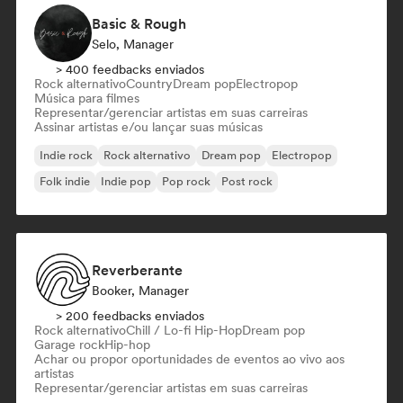
Basic & Rough
Selo, Manager
> 400 feedbacks enviados
Rock alternativo
Country
Dream pop
Electropop
Música para filmes
Representar/gerenciar artistas em suas carreiras
Assinar artistas e/ou lançar suas músicas
Indie rock
Rock alternativo
Dream pop
Electropop
Folk indie
Indie pop
Pop rock
Post rock
Reverberante
Booker, Manager
> 200 feedbacks enviados
Rock alternativo
Chill / Lo-fi Hip-Hop
Dream pop
Garage rock
Hip-hop
Achar ou propor oportunidades de eventos ao vivo aos
artistas
Representar/gerenciar artistas em suas carreiras