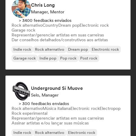
Chris Long
Manager, Mentor
> 3400 feedbacks enviados
Rock alternativo
Country
Dream pop
Electronic rock
Garage rock
Representar/gerenciar artistas em suas carreiras
Dar conselhos detalhados/construtivos aos artistas
Indie rock
Rock alternativo
Dream pop
Electronic rock
Garage rock
Indie pop
Pop rock
Post rock
Underground Si Muove
Selo, Manager
> 300 feedbacks enviados
Rock alternativo
Música italiana
Electronic rock
Electropop
Rock experimental
Representar/gerenciar artistas em suas carreiras
Assinar artistas e/ou lançar suas músicas
Indie rock
Rock alternativo
Electronic rock