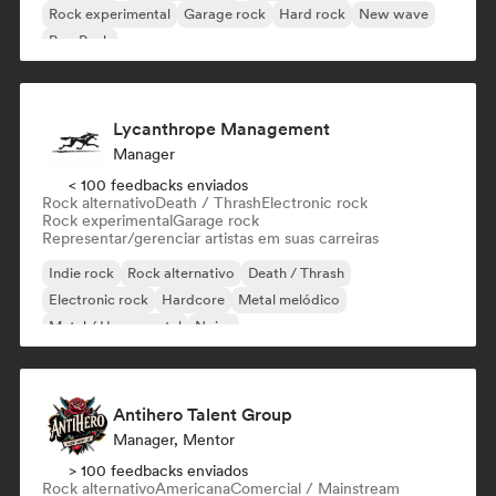
Rock experimental
Garage rock
Hard rock
New wave
Pop Punk
Lycanthrope Management
Manager
< 100 feedbacks enviados
Rock alternativo
Death / Thrash
Electronic rock
Rock experimental
Garage rock
Representar/gerenciar artistas em suas carreiras
Indie rock
Rock alternativo
Death / Thrash
Electronic rock
Hardcore
Metal melódico
Metal / Heavy metal
Noise
Antihero Talent Group
Manager, Mentor
> 100 feedbacks enviados
Rock alternativo
Americana
Comercial / Mainstream