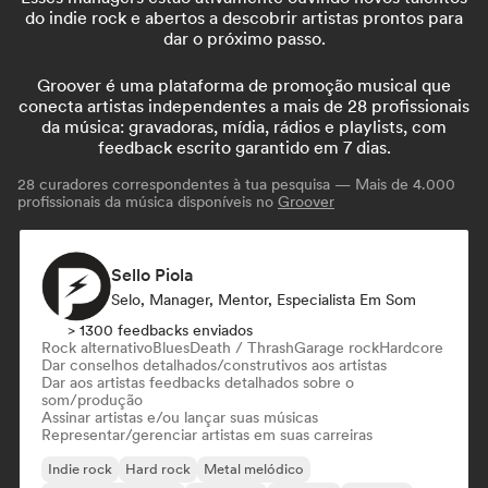
do indie rock e abertos a descobrir artistas prontos para
dar o próximo passo.
Groover é uma plataforma de promoção musical que
conecta artistas independentes a mais de 28 profissionais
da música: gravadoras, mídia, rádios e playlists, com
feedback escrito garantido em 7 dias.
28
curadores correspondentes à tua pesquisa — Mais de 4.000
profissionais da música disponíveis no
Groover
Sello Piola
Selo, Manager, Mentor, Especialista Em Som
> 1300 feedbacks enviados
Rock alternativo
Blues
Death / Thrash
Garage rock
Hardcore
Dar conselhos detalhados/construtivos aos artistas
Dar aos artistas feedbacks detalhados sobre o
som/produção
Assinar artistas e/ou lançar suas músicas
Representar/gerenciar artistas em suas carreiras
Indie rock
Hard rock
Metal melódico