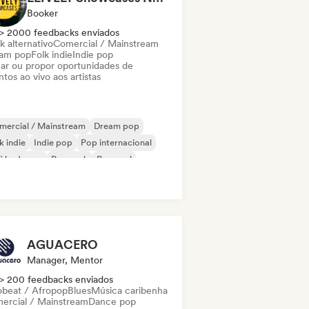
Booker
> 2000 feedbacks enviados
k alternativo
Comercial / Mainstream
am pop
Folk indie
Indie pop
ar ou propor oportunidades de
tos ao vivo aos artistas
mercial / Mainstream
Dream pop
k indie
Indie pop
Pop internacional
fi bedroom
Pop rock
Pop soul
AGUACERO
Manager, Mentor
> 200 feedbacks enviados
obeat / Afropop
Blues
Música caribenha
ercial / Mainstream
Dance pop