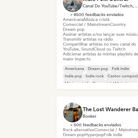
Canal Do YouTube/Twitch, Selo, Pla
> 8500 feedbacks enviados
Americana
Música cristã
Comercial / Mainstream
Country
Dream pop
Assinar artistas e/ou lançar suas músic
Transmitir artistas na rádio
Compartilhar artistas no meu canal do
YouTube, SoundCloud ou Twitch
Adicionar artistas às minhas playlists d
maior impacto
Americana
Dream pop
Folk indie
Indie pop
Indie rock
Cantor-composi
Música cristã
Comercial / Mainstream
Booker
> 500 feedbacks enviados
Rock alternativo
Comercial / Mainstre
Dream pop
Hyperpop
Folk indie