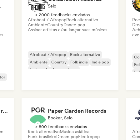
ylist, Rádio
Selo
> 2000 feedbacks enviados
Afrobeat / Afropop
Rock alternativo
Roc
Ambiente
Country
Dance pop
Dre
Assinar artistas e/ou lançar suas músicas
Ach
as
even
e
Afrobeat / Afropop
Rock alternativo
Co
Ambiente
Country
Folk indie
Indie pop
Fol
Indie rock
Jazz moderno
Lo
tor
The Lost Wanderer Bar Café in Newcastle
Paper Garden Records
Booker, Selo
> 800 feedbacks enviados
am
Rock alternativo
Música asiática
Afr
Funk brasileiro
Dream pop
Electropop
Com