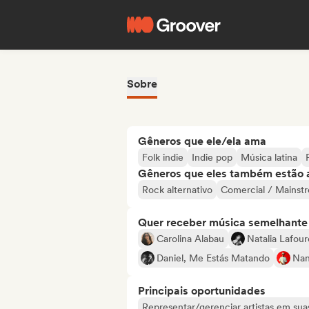
Sobre
Gêneros que ele/ela ama
Folk indie
Indie pop
Música latina
Gêneros que eles também estão 
Rock alternativo
Comercial / Mainst
Quer receber música semelhante a
Carolina Alabau
Natalia Lafou
Daniel, Me Estás Matando
Nan
Principais oportunidades
Representar/gerenciar artistas em suas