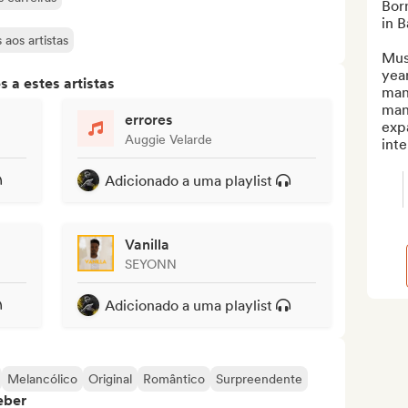
Born
in B
aos artistas
Musi
year
 a estes artistas
man
man
errores
expa
Auggie Velarde
inte
Adicionado a uma playlist
Vanilla
SEYONN
Adicionado a uma playlist
Melancólico
Original
Romântico
Surpreendente
eber