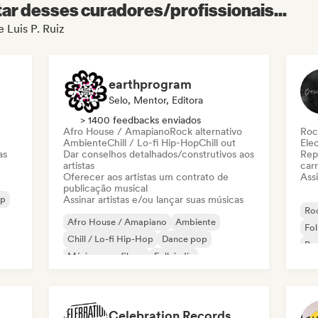
r desses curadores/profissionais...
e Luis P. Ruiz
earthprogram
Selo, Mentor, Editora
> 1400 feedbacks enviados
Afro House / Amapiano
Rock alternativo
Roc
Ambiente
Chill / Lo-fi Hip-Hop
Chill out
Ele
as
Dar conselhos detalhados/construtivos aos
Rep
artistas
carr
Oferecer aos artistas um contrato de
Assi
publicação musical
op
Assinar artistas e/ou lançar suas músicas
Roc
Afro House / Amapiano
Ambiente
Fol
Chill / Lo-fi Hip-Hop
Dance pop
Po
Música para filmes
Folk indie
Instrumental
Hip-hop instrumental
Celebration Records