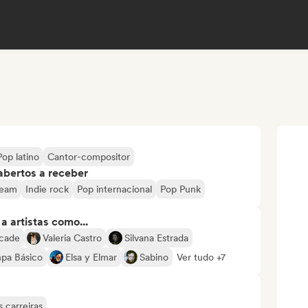
Pop latino
Cantor-compositor
abertos a receber
ream
Indie rock
Pop internacional
Pop Punk
 artistas como...
rcade
Valeria Castro
Silvana Estrada
pa Básico
Elsa y Elmar
Sabino
Ver tudo +7
 carreiras