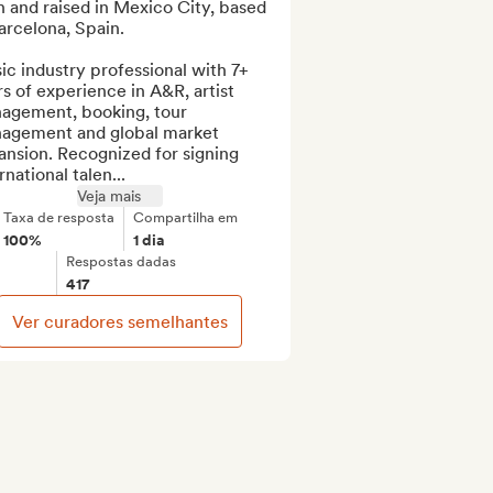
 and raised in Mexico City, based 
arcelona, Spain. 

c industry professional with 7+ 
s of experience in A&R, artist 
agement, booking, tour 
agement and global market 
nsion. Recognized for signing 
rnational talen...
Veja mais
Taxa de resposta
Compartilha em
100%
1 dia
Respostas dadas
417
Ver curadores semelhantes