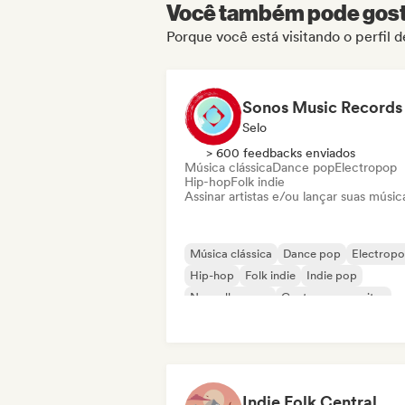
Você também pode gosta
Porque você está visitando o perfil d
Sonos Music Records
Selo
> 600 feedbacks enviados
Música clássica
Dance pop
Electropop
Hip-hop
Folk indie
Assinar artistas e/ou lançar suas músic
Música clássica
Dance pop
Electrop
Hip-hop
Folk indie
Indie pop
Nouvelle scene
Cantor-compositor
Indie Folk Central