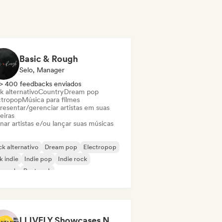
Basic & Rough
Selo, Manager
> 400 feedbacks enviados
k alternativo
Country
Dream pop
ctropop
Música para filmes
resentar/gerenciar artistas em suas
eiras
nar artistas e/ou lançar suas músicas
k alternativo
Dream pop
Electropop
k indie
Indie pop
Indie rock
p rock
Post rock
LLIVELY Showcases Newcastle