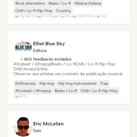
Rock alternativo
Beats / Lo-fi
Música italiana
Chill / Lo-fi Hip-Hop
Country
Deutschrap/German Hip-Hop
Electropop
Funk
Elliot Blue Sky
Editora
> 600 feedbacks enviados
Afrobeat / Afropop
Beats / Lo-fi
Chill / Lo-fi Hip-Hop
Drill/Jersey
Grime
Oferecer aos artistas um contrato de publicação musical
Drill/Jersey
Hip-hop
Hip-hop instrumental
Trap
Afrobeat / Afropop
Beats / Lo-fi
Chill / Lo-fi Hip-Hop
Grime
Eric McLellan
Selo