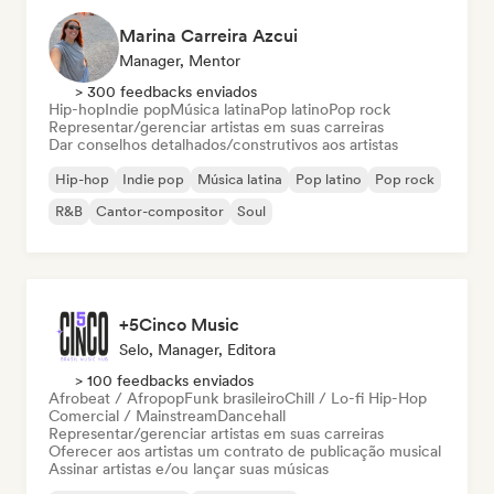
Marina Carreira Azcui
Manager, Mentor
> 300 feedbacks enviados
Hip-hop
Indie pop
Música latina
Pop latino
Pop rock
Representar/gerenciar artistas em suas carreiras
Dar conselhos detalhados/construtivos aos artistas
Hip-hop
Indie pop
Música latina
Pop latino
Pop rock
R&B
Cantor-compositor
Soul
+5Cinco Music
Selo, Manager, Editora
> 100 feedbacks enviados
Afrobeat / Afropop
Funk brasileiro
Chill / Lo-fi Hip-Hop
Comercial / Mainstream
Dancehall
Representar/gerenciar artistas em suas carreiras
Oferecer aos artistas um contrato de publicação musical
Assinar artistas e/ou lançar suas músicas