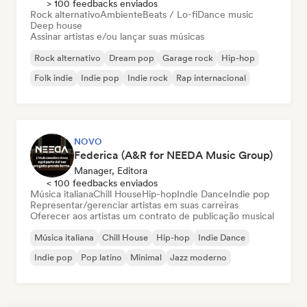
> 100 feedbacks enviados
Rock alternativo
Ambiente
Beats / Lo-fi
Dance music
Deep house
Assinar artistas e/ou lançar suas músicas
Rock alternativo
Dream pop
Garage rock
Hip-hop
Folk indie
Indie pop
Indie rock
Rap internacional
NOVO
Federica (A&R for NEEDA Music Group)
Manager, Editora
< 100 feedbacks enviados
Música italiana
Chill House
Hip-hop
Indie Dance
Indie pop
Representar/gerenciar artistas em suas carreiras
Oferecer aos artistas um contrato de publicação musical
Música italiana
Chill House
Hip-hop
Indie Dance
Indie pop
Pop latino
Minimal
Jazz moderno