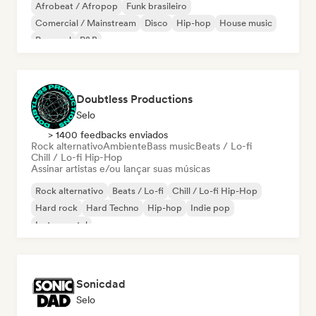
Afrobeat / Afropop
Funk brasileiro
Comercial / Mainstream
Disco
Hip-hop
House music
Pop soul
R&B
Doubtless Productions
Selo
> 1400 feedbacks enviados
Rock alternativo
Ambiente
Bass music
Beats / Lo-fi
Chill / Lo-fi Hip-Hop
Assinar artistas e/ou lançar suas músicas
Rock alternativo
Beats / Lo-fi
Chill / Lo-fi Hip-Hop
Hard rock
Hard Techno
Hip-hop
Indie pop
Instrumental
Sonicdad
Selo