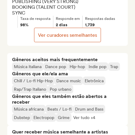
PUBLISHING (VERY STRONG)

BOOKING (TALENT COURT)

SYNC
Taxa de resposta
Responde em
Respostas dadas
98%
2 dias
1,739
Ver curadores semelhantes
Gêneros aceitos mais frequentemente
Música italiana
Dance pop
Hip-hop
Indie pop
Trap
Gêneros que ele/ela ama
Chill / Lo-fi Hip-Hop
Dance music
Eletrônica
Rap/Trap Italiano
Pop urbano
Gêneros que eles também estão abertos a
receber
Música africana
Beats / Lo-fi
Drum and Bass
Dubstep
Electropop
Grime
Ver tudo +4
Quer receber música semelhante a artistas