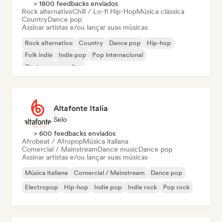
> 1800 feedbacks enviados
Rock alternativo
Chill / Lo-fi Hip-Hop
Música clássica
Country
Dance pop
Assinar artistas e/ou lançar suas músicas
Rock alternativo
Country
Dance pop
Hip-hop
Folk indie
Indie pop
Pop internacional
Cantor-compositor
Altafonte Italia
Selo
> 600 feedbacks enviados
Afrobeat / Afropop
Música italiana
Comercial / Mainstream
Dance music
Dance pop
Assinar artistas e/ou lançar suas músicas
Música italiana
Comercial / Mainstream
Dance pop
Electropop
Hip-hop
Indie pop
Indie rock
Pop rock