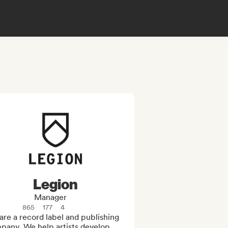
Legion
Manager
865
177
4
re a record label and publishing 
pany. We help artists develop 