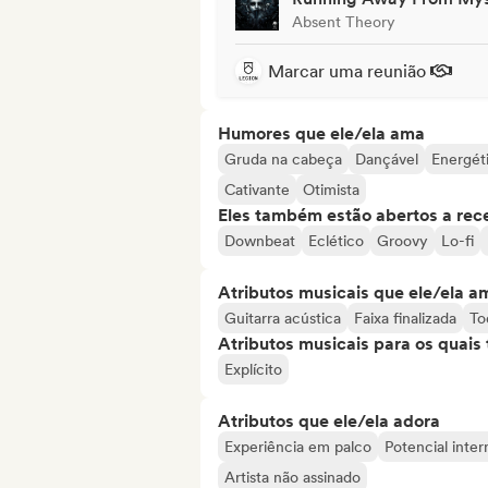
Absent Theory
Marcar uma reunião
Humores que ele/ela ama
Gruda na cabeça
Dançável
Energét
Cativante
Otimista
Eles também estão abertos a rec
Downbeat
Eclético
Groovy
Lo-fi
Atributos musicais que ele/ela a
Guitarra acústica
Faixa finalizada
To
Atributos musicais para os quai
Explícito
Atributos que ele/ela adora
Experiência em palco
Potencial inter
Artista não assinado