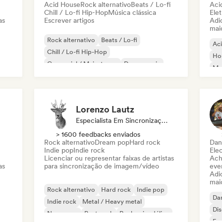
Acid House
Rock alternativo
Beats / Lo-fi
Aci
Chill / Lo-fi Hip-Hop
Música clássica
Elet
as
Escrever artigos
Adic
mai
Rock alternativo
Beats / Lo-fi
Ac
Chill / Lo-fi Hip-Hop
Ho
Comercial / Mainstream
Dance music
Mel
Disco
Dream pop
House music
Or
Lorenzo Lautz
Especialista Em Sincronização
> 1600 feedbacks enviados
Rock alternativo
Dream pop
Hard rock
Dan
Indie pop
Indie rock
Ele
Licenciar ou representar faixas de artistas
Ach
as
para sincronização de imagem/vídeo
even
Adic
mai
Rock alternativo
Hard rock
Indie pop
Da
Indie rock
Metal / Heavy metal
Di
New wave
Post punk
Rock psicodélico
Fr