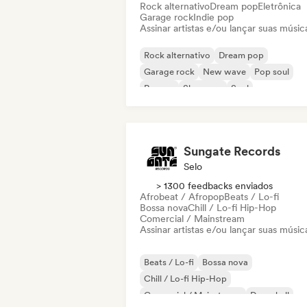
Rock alternativo
Dream pop
Eletrônica
Garage rock
Indie pop
Assinar artistas e/ou lançar suas músic
Rock alternativo
Dream pop
Garage rock
New wave
Pop soul
Reggae
Shoegaze
Soul
Sungate Records
Selo
> 1300 feedbacks enviados
Afrobeat / Afropop
Beats / Lo-fi
Bossa nova
Chill / Lo-fi Hip-Hop
Comercial / Mainstream
Assinar artistas e/ou lançar suas músic
Beats / Lo-fi
Bossa nova
Chill / Lo-fi Hip-Hop
Comercial / Mainstream
Dancehall