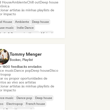
d House
Ambiente
Chill out
Deep house
rônica
ionar artistas às minhas playlists de
or impacto
id House
Ambiente
Deep house
use music
Indie Dance
odic & Progressive House
Minimal
ganic House / Downtempo
Tommy Menger
Booker, Playlist
> 1800 feedbacks enviados
ce music
Dance pop
Deep house
Disco
ctropop
ar ou propor oportunidades de
tos ao vivo aos artistas
ionar artistas às minhas playlists de
or impacto
nce music
Dance pop
Deep house
sco
Electropop
French house
ench Pop
House music