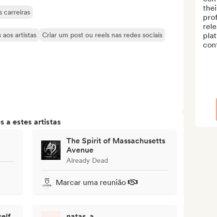
thei
 carreiras
prof
rel
aos artistas
Criar um post ou reels nas redes sociais
plat
cont
 a estes artistas
The Spirit of Massachusetts
Avenue
Already Dead
Marcar uma reunião
elf
natas_a