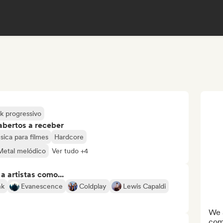
k progressivo
abertos a receber
ica para filmes
Hardcore
Metal melódico
Ver tudo +4
 artistas como...
nk
Evanescence
Coldplay
Lewis Capaldi
We a
com