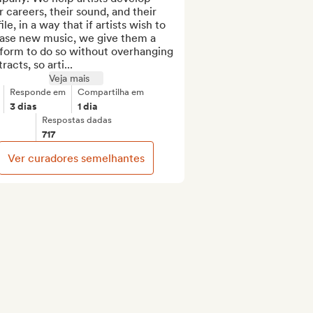
r careers, their sound, and their 
ile, in a way that if artists wish to 
ease new music, we give them a 
form to do so without overhanging 
racts, so arti...
Veja mais
Responde em
Compartilha em
3 dias
1 dia
Respostas dadas
717
Ver curadores semelhantes