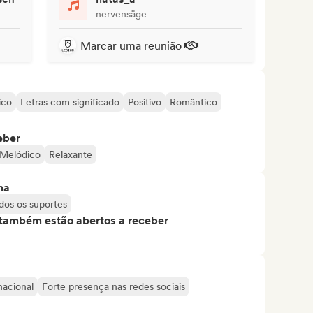
nervensäge
Marcar uma reunião
ico
Letras com significado
Positivo
Romântico
eber
Melódico
Relaxante
ma
dos os suportes
s também estão abertos a receber
nacional
Forte presença nas redes sociais