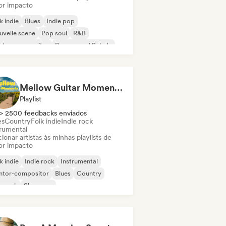
or impacto
k indie
Blues
Indie pop
velle scene
Pop soul
R&B
ntor-compositor
Pop suave / Balada
Mellow Guitar Moments 🎸 Acoustic Indie Folk & Singer-Songwriter
Playlist
> 2500 feedbacks enviados
es
Country
Folk indie
Indie rock
trumental
ionar artistas às minhas playlists de
or impacto
k indie
Indie rock
Instrumental
ntor-compositor
Blues
Country
p rock
Shoegaze