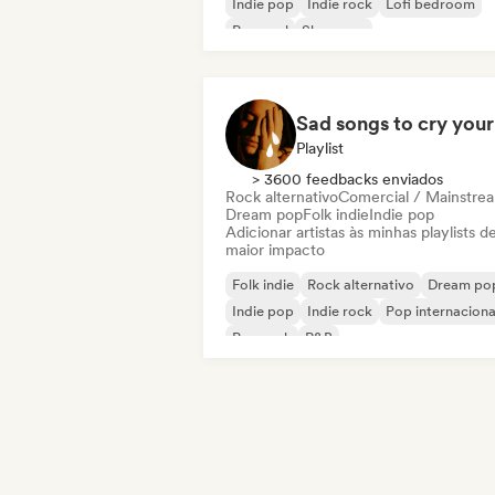
Indie pop
Indie rock
Lofi bedroom
Pop soul
Shoegaze
Playlist
> 3600 feedbacks enviados
Rock alternativo
Comercial / Mainstre
Dream pop
Folk indie
Indie pop
Adicionar artistas às minhas playlists d
maior impacto
Folk indie
Rock alternativo
Dream po
Indie pop
Indie rock
Pop internaciona
Pop rock
R&B