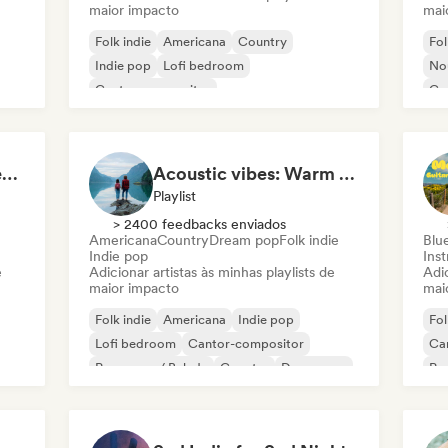
maior impacto
mai
Folk indie
Americana
Country
Fol
Indie pop
Lofi bedroom
Nou
Cantor-compositor
Ca
Campfire & Chill Serenades 🔥 Indie Folk, Acoustic & Singer-Songwriter
Acoustic vibes: Warm Melodies, Indie Folk & Singer-Songwriter 🏞️
Playlist
> 2400 feedbacks enviados
Americana
Country
Dream pop
Folk indie
Blu
Indie pop
Ins
e
Adicionar artistas às minhas playlists de
Adic
maior impacto
mai
Folk indie
Americana
Indie pop
Fol
Lofi bedroom
Cantor-compositor
Ca
Pop suave / Balada
Country
Dream pop
Po