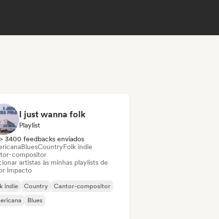
I just wanna folk
Playlist
> 3400 feedbacks enviados
ricana
Blues
Country
Folk indie
tor-compositor
ionar artistas às minhas playlists de
or impacto
k indie
Country
Cantor-compositor
ericana
Blues