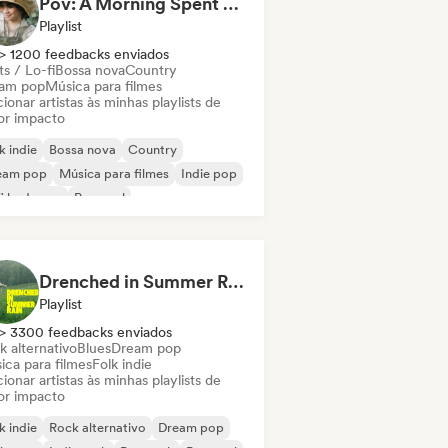
Pov: A Morning Spent Nurturing My Garden
Playlist
> 1200 feedbacks enviados
s / Lo-fi
Bossa nova
Country
am pop
Música para filmes
ionar artistas às minhas playlists de
or impacto
k indie
Bossa nova
Country
eam pop
Música para filmes
Indie pop
fi bedroom
Pop soul
Drenched in Summer Rain 🌧️🌴
Playlist
> 3300 feedbacks enviados
k alternativo
Blues
Dream pop
ica para filmes
Folk indie
ionar artistas às minhas playlists de
or impacto
k indie
Rock alternativo
Dream pop