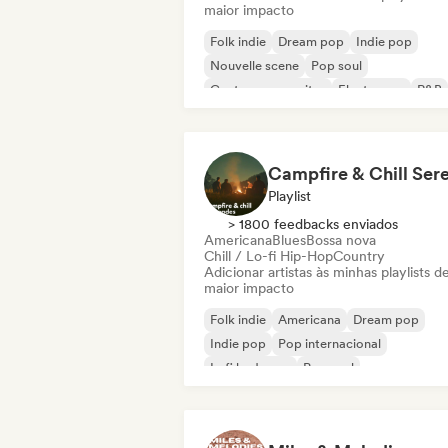
maior impacto
Folk indie
Dream pop
Indie pop
Nouvelle scene
Pop soul
Cantor-compositor
Electropop
R&B
Playlist
> 1800 feedbacks enviados
Americana
Blues
Bossa nova
Chill / Lo-fi Hip-Hop
Country
Adicionar artistas às minhas playlists d
maior impacto
Folk indie
Americana
Dream pop
Indie pop
Pop internacional
Lofi bedroom
Pop soul
Cantor-compositor