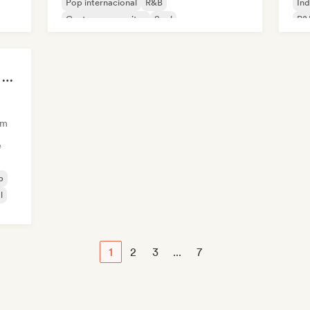
Pop internacional
R&B
Ind
Cantor-compositor
Soul
R&
Sad songs to cry your eyes out
am
e
p
l
1
2
3
...
7