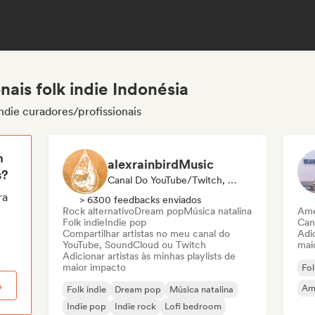
nais folk indie Indonésia
indie curadores/profissionais
m
alexrainbirdMusic
s?
Canal Do YouTube/Twitch, Playlist
ra
> 6300 feedbacks enviados
Rock alternativo
Dream pop
Música natalina
Ame
Folk indie
Indie pop
Can
Compartilhar artistas no meu canal do
Adic
YouTube, SoundCloud ou Twitch
mai
Adicionar artistas às minhas playlists de
maior impacto
Fol
o
Am
Folk indie
Dream pop
Música natalina
Indie pop
Indie rock
Lofi bedroom