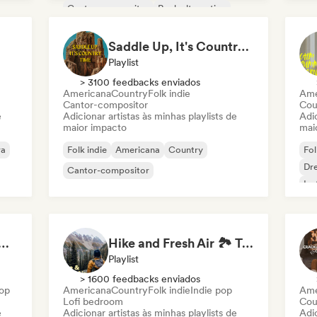
Cantor-compositor
Rock alternativo
Saddle Up, It's Country Time 🤠 Outlaw Country, Americana & Country Rock
Playlist
> 3100 feedbacks enviados
Americana
Country
Folk indie
Ame
Cantor-compositor
Cou
e
Adicionar artistas às minhas playlists de
Adic
maior impacto
mai
ra
Folk indie
Americana
Country
Fol
Dr
Cantor-compositor
Ins
at 💖 Romantic Indie Pop, Neo Soul & Singer-Songwriter
Hike and Fresh Air 🏞️ Trail-Ready Indie Folk & Acoustic
Playlist
> 1600 feedbacks enviados
pop
Americana
Country
Folk indie
Indie pop
Ame
Lofi bedroom
Cou
e
Adicionar artistas às minhas playlists de
Adic