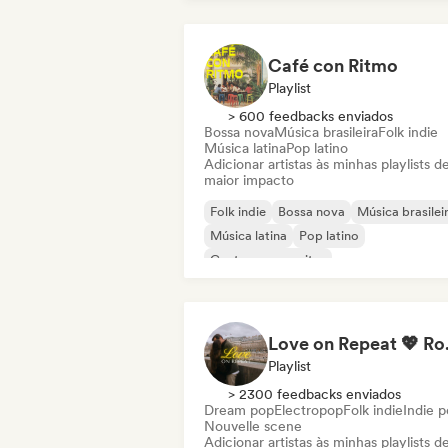
Café con Ritmo
Playlist
> 600 feedbacks enviados
Bossa nova
Música brasileira
Folk indie
Música latina
Pop latino
Adicionar artistas às minhas playlists d
maior impacto
Folk indie
Bossa nova
Música brasilei
Música latina
Pop latino
Cantor-compositor
Love on Repe
Playlist
> 2300 feedbacks enviados
Dream pop
Electropop
Folk indie
Indie 
Nouvelle scene
Adicionar artistas às minhas playlists d