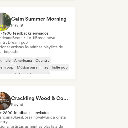
Calm Summer Morning
Playlist
> 1900 feedbacks enviados
ricana
Beats / Lo-fi
Bossa nova
ntry
Dream pop
ionar artistas às minhas playlists de
or impacto
k indie
Americana
Country
eam pop
Música para filmes
Indie pop
trumental
Pop internacional
Crackling Wood & Cozy Vibes 🔥 Singer-Songwriter, Dream Pop & Bedroom Pop
Playlist
> 2800 feedbacks enviados
ricana
Blues
Bossa nova
Música cristã
ntry
ionar artistas às minhas playlists de