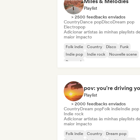
Miles & Melodies
Playlist
> 2500 feedbacks enviados
Country
Dance pop
Disco
Dream pop
Electropop
Adicionar artistas às minhas playlists d
maior impacto
Folk indie
Country
Disco
Funk
Indie pop
Indie rock
Nouvelle scene
Pop rock
Playlist
> 2000 feedbacks enviados
Country
Dream pop
Folk indie
Indie pop
Indie rock
Adicionar artistas às minhas playlists d
maior impacto
Folk indie
Country
Dream pop