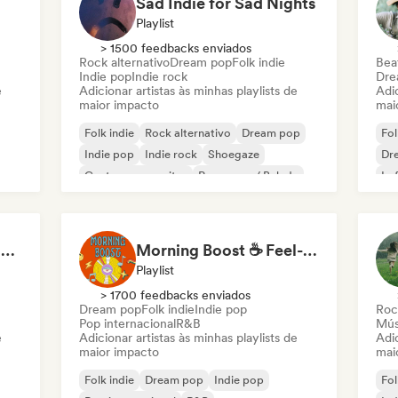
Sad Indie for Sad Nights
Playlist
> 1500 feedbacks enviados
Rock alternativo
Dream pop
Folk indie
Beat
Indie pop
Indie rock
Dre
e
Adicionar artistas às minhas playlists de
Adic
maior impacto
mai
Folk indie
Rock alternativo
Dream pop
Fol
Indie pop
Indie rock
Shoegaze
Dr
Cantor-compositor
Pop suave / Balada
Lo
pov: you're driving your car alone and it's golden hour
Morning Boost ☕ Feel-Good Funk, Soul & Neo-Soul to Wake Up
Playlist
> 1700 feedbacks enviados
Dream pop
Folk indie
Indie pop
Roc
Pop internacional
R&B
Mús
e
Adicionar artistas às minhas playlists de
Adic
maior impacto
mai
Folk indie
Dream pop
Indie pop
Fol