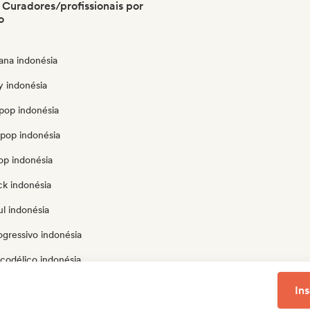
 Curadores/profissionais por
o
ana indonésia
y indonésia
pop indonésia
opop indonésia
op indonésia
ck indonésia
l indonésia
ogressivo indonésia
codélico indonésia
-compositor indonésia
In