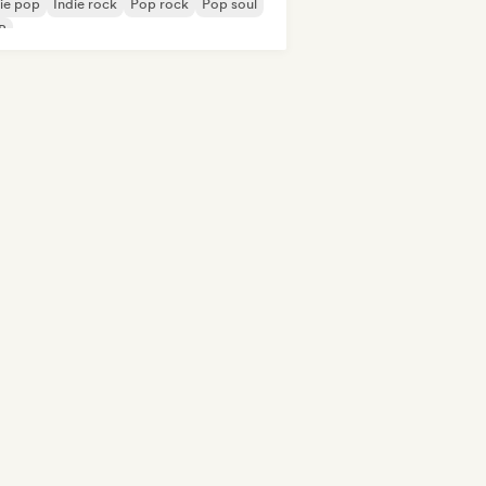
ie pop
Indie rock
Pop rock
Pop soul
B