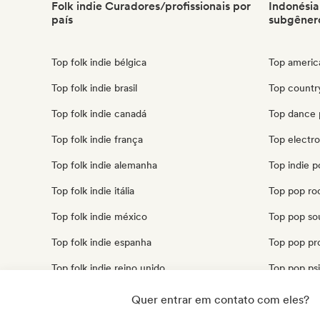
Folk indie Curadores/profissionais por
Indonésia
país
subgêner
Top folk indie bélgica
Top americ
Top folk indie brasil
Top countr
Top folk indie canadá
Top dance 
Top folk indie frança
Top electr
Top folk indie alemanha
Top indie p
Top folk indie itália
Top pop ro
Top folk indie méxico
Top pop sou
Top folk indie espanha
Top pop pr
Top folk indie reino unido
Top pop psi
Top folk indie estados unidos
Top cantor
Quer entrar em contato com eles?