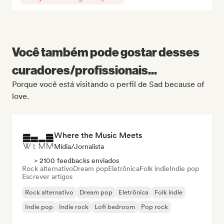
Você também pode gostar desses
curadores/profissionais...
Porque você está visitando o perfil de Sad because of
love.
Where the Music Meets
Mídia/Jornalista
> 2100 feedbacks enviados
Rock alternativo
Dream pop
Eletrônica
Folk indie
Indie pop
Escrever artigos
Rock alternativo
Dream pop
Eletrônica
Folk indie
Indie pop
Indie rock
Lofi bedroom
Pop rock