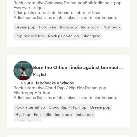
Rock alternativo
Coldwave
Dream pop
Folk indie
Indie pop
Escrever artigos
Criar posts ou reels de impacto sobre artistas
Adicionar artistas às minhas playlists de maior impacto
Dream pop
Folk indie
Indie pop
Indie rock
Post punk
Pop psicodélico
Rock psicodélico
Shoegaze
Burn the Office | indie against burnout (by Music Minds)
Playlist
> 2900 feedbacks enviados
Rock alternativo
Cloud Rap / Hip Hop
Dream pop
Electropop
Hip-hop
Adicionar artistas às minhas playlists de maior impacto
Rock alternativo
Cloud Rap / Hip Hop
Dream pop
Hip-hop
Folk indie
Indie pop
Indie rock
Lofi bedroom