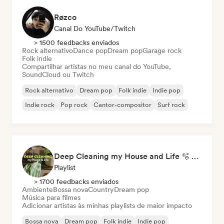
Røzco
Canal Do YouTube/Twitch
> 1500 feedbacks enviados
Rock alternativo
Dance pop
Dream pop
Garage rock
Folk indie
Compartilhar artistas no meu canal do YouTube,
SoundCloud ou Twitch
Rock alternativo
Dream pop
Folk indie
Indie pop
Indie rock
Pop rock
Cantor-compositor
Surf rock
Deep Cleaning my House and Life 🫧 Bedroom Pop & Indie Pop
Playlist
> 1700 feedbacks enviados
Ambiente
Bossa nova
Country
Dream pop
Música para filmes
Adicionar artistas às minhas playlists de maior impacto
Bossa nova
Dream pop
Folk indie
Indie pop