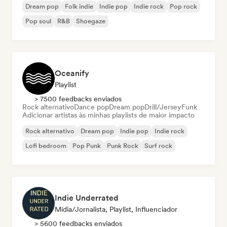
Dream pop
Folk indie
Indie pop
Indie rock
Pop rock
Pop soul
R&B
Shoegaze
Oceanify
Playlist
> 7500 feedbacks enviados
Rock alternativo
Dance pop
Dream pop
Drill/Jersey
Funk
Adicionar artistas às minhas playlists de maior impacto
Rock alternativo
Dream pop
Indie pop
Indie rock
Lofi bedroom
Pop Punk
Punk Rock
Surf rock
Indie Underrated
Mídia/Jornalista, Playlist, Influenciador
> 5600 feedbacks enviados