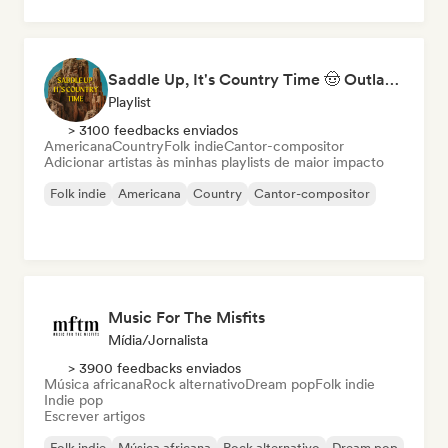
Saddle Up, It's Country Time 🤠 Outlaw Country, Americana & Country Rock
Playlist
> 3100 feedbacks enviados
Americana
Country
Folk indie
Cantor-compositor
Adicionar artistas às minhas playlists de maior impacto
Folk indie
Americana
Country
Cantor-compositor
Music For The Misfits
Mídia/Jornalista
> 3900 feedbacks enviados
Música africana
Rock alternativo
Dream pop
Folk indie
Indie pop
Escrever artigos
Folk indie
Música africana
Rock alternativo
Dream pop