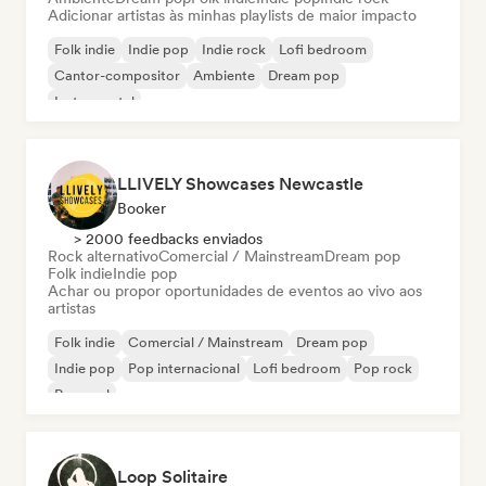
Adicionar artistas às minhas playlists de maior impacto
Folk indie
Indie pop
Indie rock
Lofi bedroom
Cantor-compositor
Ambiente
Dream pop
Instrumental
LLIVELY Showcases Newcastle
Booker
> 2000 feedbacks enviados
Rock alternativo
Comercial / Mainstream
Dream pop
Folk indie
Indie pop
Achar ou propor oportunidades de eventos ao vivo aos
artistas
Folk indie
Comercial / Mainstream
Dream pop
Indie pop
Pop internacional
Lofi bedroom
Pop rock
Pop soul
Loop Solitaire