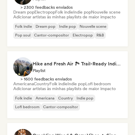
> 2300 feedbacks enviados
Dream pop
Electropop
Folk indie
Indie pop
Nouvelle scene
Adicionar artistas às minhas playlists de maior impacto
Folk indie
Dream pop
Indie pop
Nouvelle scene
Pop soul
Cantor-compositor
Electropop
R&B
Hike and Fresh Air 🏞️ Trail-Ready Indie Folk & Acoustic
Playlist
> 1600 feedbacks enviados
Americana
Country
Folk indie
Indie pop
Lofi bedroom
Adicionar artistas às minhas playlists de maior impacto
Folk indie
Americana
Country
Indie pop
Lofi bedroom
Cantor-compositor