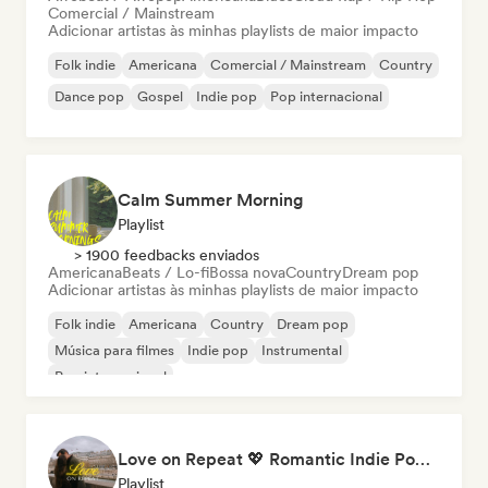
Comercial / Mainstream
Adicionar artistas às minhas playlists de maior impacto
Folk indie
Americana
Comercial / Mainstream
Country
Dance pop
Gospel
Indie pop
Pop internacional
Calm Summer Morning
Playlist
> 1900 feedbacks enviados
Americana
Beats / Lo-fi
Bossa nova
Country
Dream pop
Adicionar artistas às minhas playlists de maior impacto
Folk indie
Americana
Country
Dream pop
Música para filmes
Indie pop
Instrumental
Pop internacional
Love on Repeat 💖 Romantic Indie Pop, Neo Soul & Singer-Songwriter
Playlist