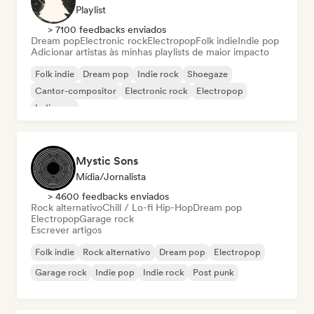
Playlist
> 7100 feedbacks enviados
Dream pop
Electronic rock
Electropop
Folk indie
Indie pop
Adicionar artistas às minhas playlists de maior impacto
Folk indie
Dream pop
Indie rock
Shoegaze
Cantor-compositor
Electronic rock
Electropop
Indie pop
Mystic Sons
Mídia/Jornalista
> 4600 feedbacks enviados
Rock alternativo
Chill / Lo-fi Hip-Hop
Dream pop
Electropop
Garage rock
Escrever artigos
Folk indie
Rock alternativo
Dream pop
Electropop
Garage rock
Indie pop
Indie rock
Post punk