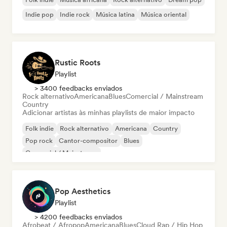
Indie pop
Indie rock
Música latina
Música oriental
Rustic Roots
Playlist
> 3400 feedbacks enviados
Rock alternativo
Americana
Blues
Comercial / Mainstream
Country
Adicionar artistas às minhas playlists de maior impacto
Folk indie
Rock alternativo
Americana
Country
Pop rock
Cantor-compositor
Blues
Comercial / Mainstream
Pop Aesthetics
Playlist
> 4200 feedbacks enviados
Afrobeat / Afropop
Americana
Blues
Cloud Rap / Hip Hop