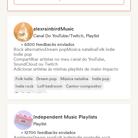
alexrainbirdMusic
Canal Do YouTube/Twitch, Playlist
> 6300 feedbacks enviados
Rock alternativo
Dream pop
Música natalina
Folk indie
Indie pop
Compartilhar artistas no meu canal do YouTube,
SoundCloud ou Twitch
Adicionar artistas às minhas playlists de maior impacto
Folk indie
Dream pop
Música natalina
Indie pop
Indie rock
Lofi bedroom
Cantor-compositor
Rock alternativo
Independent Music Playlists
Playlist
> 12700 feedbacks enviados
Ambiente
Dream pop
Folk indie
Indie pop
Indie rock