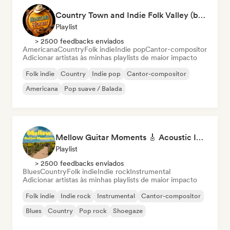
Country Town and Indie Folk Valley (by Heartland Highway)
Playlist
> 2500 feedbacks enviados
Americana
Country
Folk indie
Indie pop
Cantor-compositor
Adicionar artistas às minhas playlists de maior impacto
Folk indie
Country
Indie pop
Cantor-compositor
Americana
Pop suave / Balada
Mellow Guitar Moments 🎸 Acoustic Indie Folk & Singer-Songwriter
Playlist
> 2500 feedbacks enviados
Blues
Country
Folk indie
Indie rock
Instrumental
Adicionar artistas às minhas playlists de maior impacto
Folk indie
Indie rock
Instrumental
Cantor-compositor
Blues
Country
Pop rock
Shoegaze