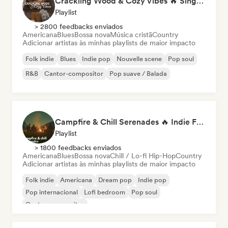
Crackling Wood & Cozy Vibes 🔥 Singer-Songwriter, Dream Pop & Bedroom Pop
Playlist
> 2800 feedbacks enviados
Americana
Blues
Bossa nova
Música cristã
Country
Adicionar artistas às minhas playlists de maior impacto
Folk indie
Blues
Indie pop
Nouvelle scene
Pop soul
R&B
Cantor-compositor
Pop suave / Balada
Campfire & Chill Serenades 🔥 Indie Folk, Acoustic & Singer-Songwriter
Playlist
> 1800 feedbacks enviados
Americana
Blues
Bossa nova
Chill / Lo-fi Hip-Hop
Country
Adicionar artistas às minhas playlists de maior impacto
Folk indie
Americana
Dream pop
Indie pop
Pop internacional
Lofi bedroom
Pop soul
Cantor-compositor