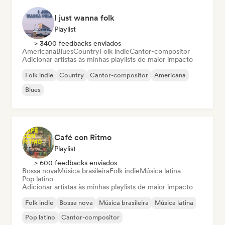
I just wanna folk
Playlist
> 3400 feedbacks enviados
Americana
Blues
Country
Folk indie
Cantor-compositor
Adicionar artistas às minhas playlists de maior impacto
Folk indie
Country
Cantor-compositor
Americana
Blues
Café con Ritmo
Playlist
> 600 feedbacks enviados
Bossa nova
Música brasileira
Folk indie
Música latina
Pop latino
Adicionar artistas às minhas playlists de maior impacto
Folk indie
Bossa nova
Música brasileira
Música latina
Pop latino
Cantor-compositor