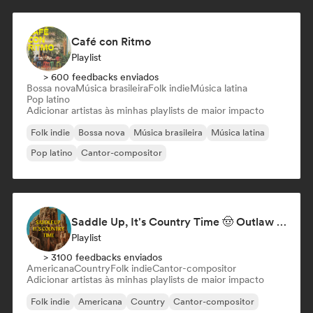
Café con Ritmo
Playlist
> 600 feedbacks enviados
Bossa nova
Música brasileira
Folk indie
Música latina
Pop latino
Adicionar artistas às minhas playlists de maior impacto
Folk indie
Bossa nova
Música brasileira
Música latina
Pop latino
Cantor-compositor
Saddle Up, It's Country Time 🤠 Outlaw Country, Americana & Country Rock
Playlist
> 3100 feedbacks enviados
Americana
Country
Folk indie
Cantor-compositor
Adicionar artistas às minhas playlists de maior impacto
Folk indie
Americana
Country
Cantor-compositor