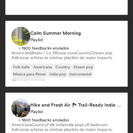
Calm Summer Morning
Playlist
> 1900 feedbacks enviados
Americana
Beats / Lo-fi
Bossa nova
Country
Dream pop
Adicionar artistas às minhas playlists de maior impacto
Folk indie
Americana
Country
Dream pop
Música para filmes
Indie pop
Instrumental
Pop internacional
Hike and Fresh Air 🏞️ Trail-Ready Indie Folk & Acoustic
Playlist
> 1600 feedbacks enviados
Americana
Country
Folk indie
Indie pop
Lofi bedroom
Adicionar artistas às minhas playlists de maior impacto