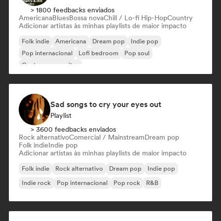
> 1800 feedbacks enviados
Americana
Blues
Bossa nova
Chill / Lo-fi Hip-Hop
Country
Adicionar artistas às minhas playlists de maior impacto
Folk indie
Americana
Dream pop
Indie pop
Pop internacional
Lofi bedroom
Pop soul
Cantor-compositor
Sad songs to cry your eyes out
Playlist
> 3600 feedbacks enviados
Rock alternativo
Comercial / Mainstream
Dream pop
Folk indie
Indie pop
Adicionar artistas às minhas playlists de maior impacto
Folk indie
Rock alternativo
Dream pop
Indie pop
Indie rock
Pop internacional
Pop rock
R&B