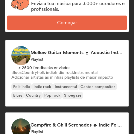
Envia a tua música para 3.000+ curadores e
profissionais.
Começar
Mellow Guitar Moments 🎸 Acoustic Indie Folk & Singer-Songwriter
Playlist
> 2500 feedbacks enviados
Blues
Country
Folk indie
Indie rock
Instrumental
Adicionar artistas às minhas playlists de maior impacto
Folk indie
Indie rock
Instrumental
Cantor-compositor
Blues
Country
Pop rock
Shoegaze
Campfire & Chill Serenades 🔥 Indie Folk, Acoustic & Singer-Songwriter
Playlist