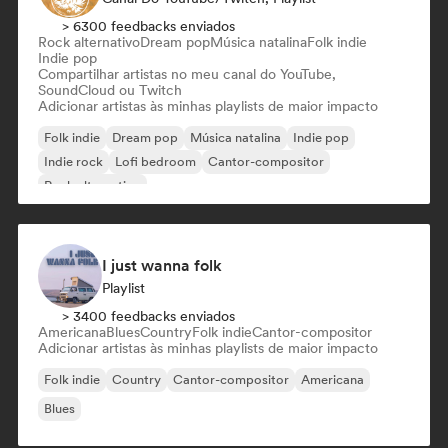
> 6300 feedbacks enviados
Rock alternativo
Dream pop
Música natalina
Folk indie
Indie pop
Compartilhar artistas no meu canal do YouTube,
SoundCloud ou Twitch
Adicionar artistas às minhas playlists de maior impacto
Folk indie
Dream pop
Música natalina
Indie pop
Indie rock
Lofi bedroom
Cantor-compositor
Rock alternativo
I just wanna folk
Playlist
> 3400 feedbacks enviados
Americana
Blues
Country
Folk indie
Cantor-compositor
Adicionar artistas às minhas playlists de maior impacto
Folk indie
Country
Cantor-compositor
Americana
Blues