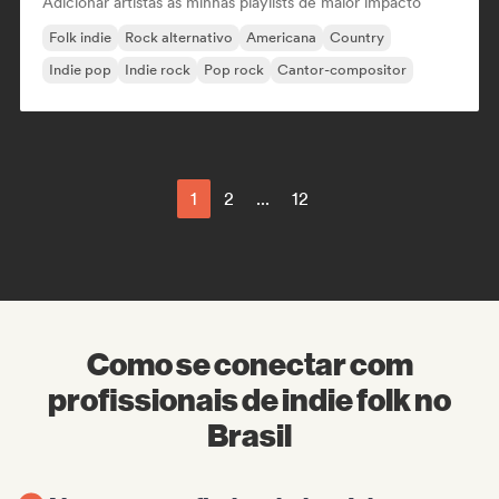
Adicionar artistas às minhas playlists de maior impacto
Folk indie
Rock alternativo
Americana
Country
Indie pop
Indie rock
Pop rock
Cantor-compositor
1
2
...
12
Como se conectar com
profissionais de indie folk no
Brasil