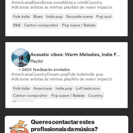
Americana
Blues
Bossa nova
Música cristã
Country
Adicionar artistas às minhas playlists de maior impacto
Folk indie
Blues
Indie pop
Nouvelle scene
Pop soul
R&B
Cantor-compositor
Pop suave / Balada
Acoustic vibes: Warm Melodies, Indie Folk & Singer-Songwriter 🏞️
Playlist
> 2400 feedbacks enviados
Americana
Country
Dream pop
Folk indie
Indie pop
Adicionar artistas às minhas playlists de maior impacto
Folk indie
Americana
Indie pop
Lofi bedroom
Cantor-compositor
Pop suave / Balada
Country
Dream pop
Queres contactar estes
profissionais da música?