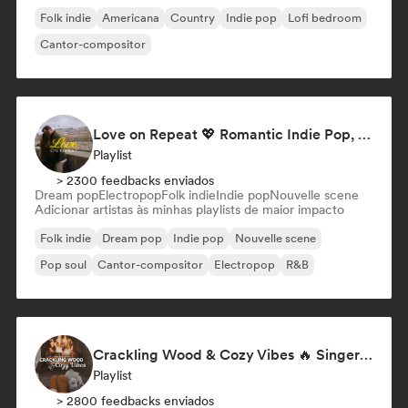
Folk indie
Americana
Country
Indie pop
Lofi bedroom
Cantor-compositor
Love on Repeat 💖 Romantic Indie Pop, Neo Soul & Singer-Songwriter
Playlist
> 2300 feedbacks enviados
Dream pop
Electropop
Folk indie
Indie pop
Nouvelle scene
Adicionar artistas às minhas playlists de maior impacto
Folk indie
Dream pop
Indie pop
Nouvelle scene
Pop soul
Cantor-compositor
Electropop
R&B
Crackling Wood & Cozy Vibes 🔥 Singer-Songwriter, Dream Pop & Bedroom Pop
Playlist
> 2800 feedbacks enviados