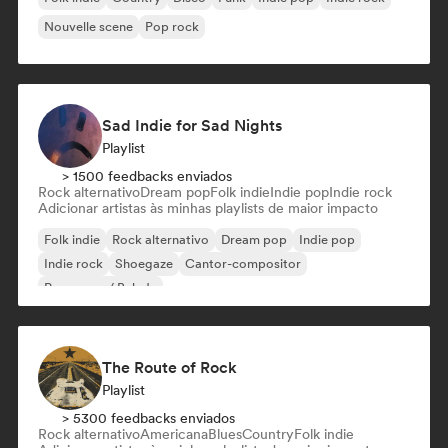
Nouvelle scene
Pop rock
Sad Indie for Sad Nights
Playlist
> 1500 feedbacks enviados
Rock alternativo
Dream pop
Folk indie
Indie pop
Indie rock
Adicionar artistas às minhas playlists de maior impacto
Folk indie
Rock alternativo
Dream pop
Indie pop
Indie rock
Shoegaze
Cantor-compositor
Pop suave / Balada
The Route of Rock
Playlist
> 5300 feedbacks enviados
Rock alternativo
Americana
Blues
Country
Folk indie