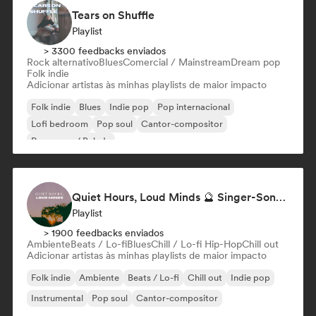
Tears on Shuffle
Playlist
> 3300 feedbacks enviados
Rock alternativo
Blues
Comercial / Mainstream
Dream pop
Folk indie
Adicionar artistas às minhas playlists de maior impacto
Folk indie
Blues
Indie pop
Pop internacional
Lofi bedroom
Pop soul
Cantor-compositor
Pop suave / Balada
Quiet Hours, Loud Minds 🔮 Singer-Songwriter, Bedroom Pop & Dream Pop
Playlist
> 1900 feedbacks enviados
Ambiente
Beats / Lo-fi
Blues
Chill / Lo-fi Hip-Hop
Chill out
Adicionar artistas às minhas playlists de maior impacto
Folk indie
Ambiente
Beats / Lo-fi
Chill out
Indie pop
Instrumental
Pop soul
Cantor-compositor