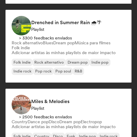
Drenched in Summer Rain 🌧️🌴
Playlist
> 3300 feedbacks enviados
Rock alternativo
Blues
Dream pop
Música para filmes
Folk indie
Adicionar artistas às minhas playlists de maior impacto
Folk indie
Rock alternativo
Dream pop
Indie pop
Indie rock
Pop rock
Pop soul
R&B
Miles & Melodies
Playlist
> 2500 feedbacks enviados
Country
Dance pop
Disco
Dream pop
Electropop
Adicionar artistas às minhas playlists de maior impacto
Folk indie
Country
Disco
Funk
Indie pop
Indie rock