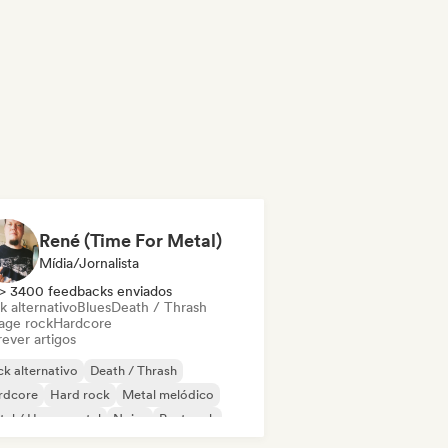
René (Time For Metal)
Mídia/Jornalista
> 3400 feedbacks enviados
k alternativo
Blues
Death / Thrash
age rock
Hardcore
ever artigos
k alternativo
Death / Thrash
rdcore
Hard rock
Metal melódico
al / Heavy metal
Noise
Post rock