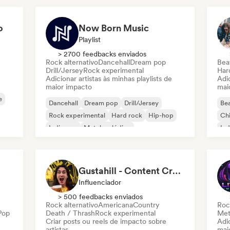
o
Now Born Music
Playlist
> 2700 feedbacks enviados
Rock alternativo
Dancehall
Dream pop
Beat
Drill/Jersey
Rock experimental
Har
Adicionar artistas às minhas playlists de
Adic
maior impacto
mai
e
Dancehall
Dream pop
Drill/Jersey
Bea
Rock experimental
Hard rock
Hip-hop
Chi
Indie pop
Metal melódico
Ind
Gustahill - Content Creator
Influenciador
> 500 feedbacks enviados
Rock alternativo
Americana
Country
Roc
Pop
Death / Thrash
Rock experimental
Met
Criar posts ou reels de impacto sobre
Adic
artistas
mai