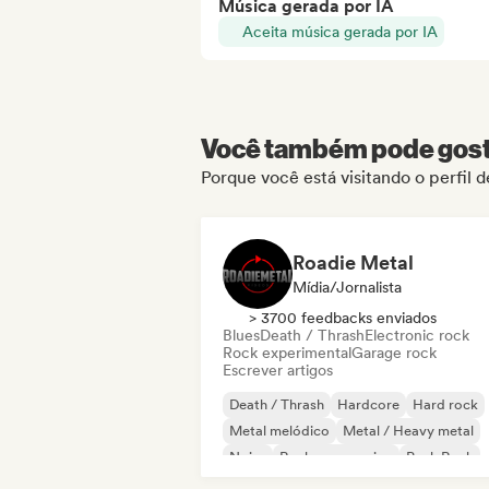
Música gerada por IA
Aceita música gerada por IA
Você também pode gosta
Porque você está visitando o perfil d
Roadie Metal
Mídia/Jornalista
> 3700 feedbacks enviados
Blues
Death / Thrash
Electronic rock
Rock experimental
Garage rock
Escrever artigos
Death / Thrash
Hardcore
Hard rock
Metal melódico
Metal / Heavy metal
Noise
Rock progressivo
Punk Rock