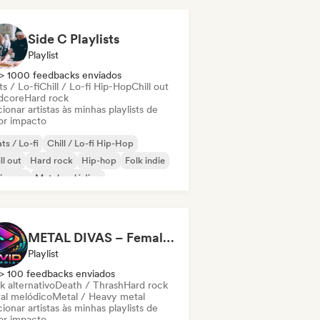
Side C Playlists
Playlist
> 1000 feedbacks enviados
s / Lo-fi
Chill / Lo-fi Hip-Hop
Chill out
dcore
Hard rock
ionar artistas às minhas playlists de
or impacto
ts / Lo-fi
Chill / Lo-fi Hip-Hop
ll out
Hard rock
Hip-hop
Folk indie
ie pop
Metal melódico
METAL DIVAS – Female-Fronted Metal & Hard Rock (by Livid Media)
Playlist
> 100 feedbacks enviados
k alternativo
Death / Thrash
Hard rock
al melódico
Metal / Heavy metal
ionar artistas às minhas playlists de
or impacto