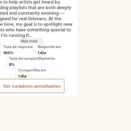
 to help artists get heard by 
ding playlists that are both deeply 
ated and constantly evolving — 
gned for real listeners. At the 
 time, my goal is to spotlight new 
sts who have something special to 
 I’m running fi...
Veja mais
Taxa de resposta
Responde em
100%
1 dia
Taxa de compartilhamento
8%
Compartilha em
1 dia
Ver curadores semelhantes