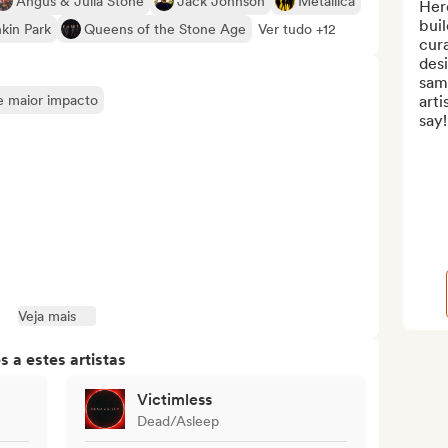
Angus & Julia Stone
Jack Johnson
Metallica
Here
buil
nkin Park
Queens of the Stone Age
Ver tudo +12
cur
desi
same
de maior impacto
arti
say!
Veja mais
 a estes artistas
Victimless
Dead/Asleep