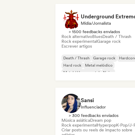
Underground Extrem
Mídia/Jornalista
> 1500 feedbacks enviados
Rock alternativo
Blues
Death / Thrash
Rock experimental
Garage rock
Escrever artigos
Death / Thrash
Garage rock
Hardcor
Hard rock
Metal melódico
Metal / Heavy metal
Noise
Rock progressivo
Sansi
Influenciador
> 300 feedbacks enviados
Música asiática
Dream pop
Rock experimental
Hyperpop
K-Pop/J-
Criar posts ou reels de impacto sobre
artistas