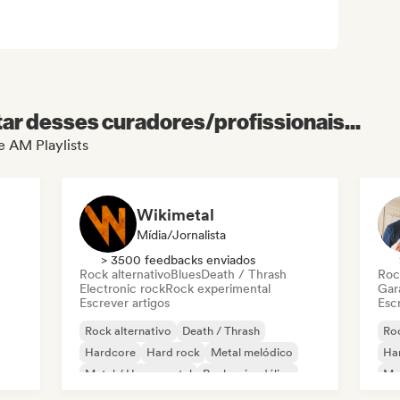
r desses curadores/profissionais...
e AM Playlists
Wikimetal
Mídia/Jornalista
> 3500 feedbacks enviados
Rock alternativo
Blues
Death / Thrash
Roc
Electronic rock
Rock experimental
Gar
Escrever artigos
Escr
Rock alternativo
Death / Thrash
Roc
Hardcore
Hard rock
Metal melódico
Ha
Metal / Heavy metal
Rock psicodélico
Met
Punk Rock