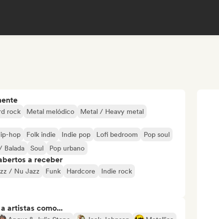
mente
rd rock
Metal melódico
Metal / Heavy metal
ip-hop
Folk indie
Indie pop
Lofi bedroom
Pop soul
/ Balada
Soul
Pop urbano
abertos a receber
azz / Nu Jazz
Funk
Hardcore
Indie rock
 artistas como...