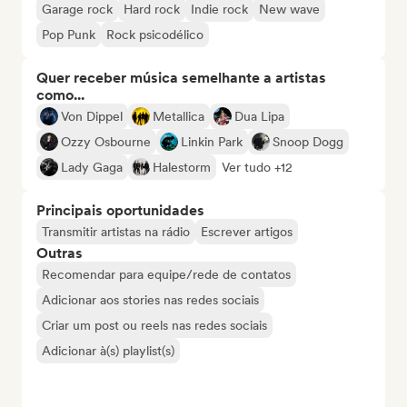
Garage rock
Hard rock
Indie rock
New wave
Pop Punk
Rock psicodélico
Quer receber música semelhante a artistas
como...
Von Dippel
Metallica
Dua Lipa
Ozzy Osbourne
Linkin Park
Snoop Dogg
Lady Gaga
Halestorm
Ver tudo +12
Principais oportunidades
Transmitir artistas na rádio
Escrever artigos
Outras
Recomendar para equipe/rede de contatos
Adicionar aos stories nas redes sociais
Criar um post ou reels nas redes sociais
Adicionar à(s) playlist(s)