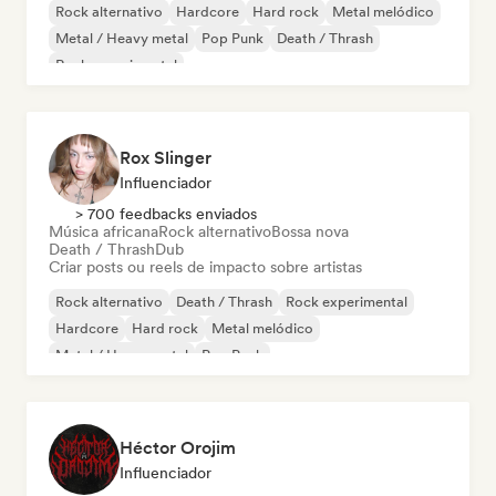
Rock alternativo
Hardcore
Hard rock
Metal melódico
Metal / Heavy metal
Pop Punk
Death / Thrash
Rock experimental
Rox Slinger
Influenciador
> 700 feedbacks enviados
Música africana
Rock alternativo
Bossa nova
Death / Thrash
Dub
Criar posts ou reels de impacto sobre artistas
Rock alternativo
Death / Thrash
Rock experimental
Hardcore
Hard rock
Metal melódico
Metal / Heavy metal
Pop Punk
Héctor Orojim
Influenciador