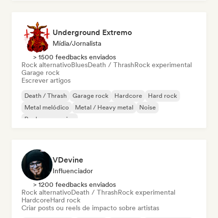
Underground Extremo
Mídia/Jornalista
> 1500 feedbacks enviados
Rock alternativo
Blues
Death / Thrash
Rock experimental
Garage rock
Escrever artigos
Death / Thrash
Garage rock
Hardcore
Hard rock
Metal melódico
Metal / Heavy metal
Noise
Rock progressivo
VDevine
Influenciador
> 1200 feedbacks enviados
Rock alternativo
Death / Thrash
Rock experimental
Hardcore
Hard rock
Criar posts ou reels de impacto sobre artistas