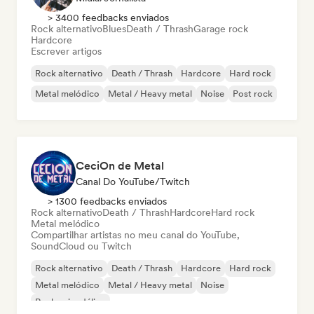
> 3400 feedbacks enviados
Rock alternativo
Blues
Death / Thrash
Garage rock
Hardcore
Escrever artigos
Rock alternativo
Death / Thrash
Hardcore
Hard rock
Metal melódico
Metal / Heavy metal
Noise
Post rock
CeciOn de Metal
Canal Do YouTube/Twitch
> 1300 feedbacks enviados
Rock alternativo
Death / Thrash
Hardcore
Hard rock
Metal melódico
Compartilhar artistas no meu canal do YouTube,
SoundCloud ou Twitch
Rock alternativo
Death / Thrash
Hardcore
Hard rock
Metal melódico
Metal / Heavy metal
Noise
Rock psicodélico