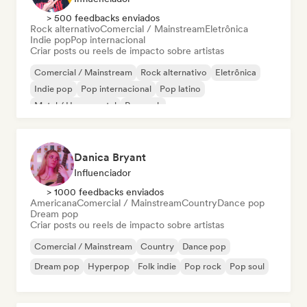
> 500 feedbacks enviados
Rock alternativo
Comercial / Mainstream
Eletrônica
Indie pop
Pop internacional
Criar posts ou reels de impacto sobre artistas
Comercial / Mainstream
Rock alternativo
Eletrônica
Indie pop
Pop internacional
Pop latino
Metal / Heavy metal
Pop rock
Danica Bryant
Influenciador
> 1000 feedbacks enviados
Americana
Comercial / Mainstream
Country
Dance pop
Dream pop
Criar posts ou reels de impacto sobre artistas
Comercial / Mainstream
Country
Dance pop
Dream pop
Hyperpop
Folk indie
Pop rock
Pop soul