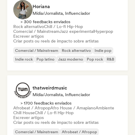
Horiana
Mídia/Jornalista, Influenciador
> 300 feedbacks enviados
Rock alternativo
Chill / Lo-fi Hip-Hop
Comercial / Mainstream
Jazz experimental
Hyperpop
Escrever artigos
Criar posts ou reels de impacto sobre artistas
Comercial / Mainstream
Rock alternativo
Indie pop
Indie rock
Pop latino
Jazz moderno
Pop rock
R&B
thatweirdmusic
Mídia/Jornalista, Influenciador
> 1700 feedbacks enviados
Afrobeat / Afropop
Afro House / Amapiano
Ambiente
Chill House
Chill / Lo-fi Hip-Hop
Escrever artigos
Criar posts ou reels de impacto sobre artistas
Comercial / Mainstream
Afrobeat / Afropop