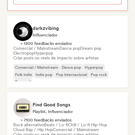
darkzvibing
Influenciador
> 1300 feedbacks enviados
Comercial / Mainstream
Dance pop
Dream pop
Electropop
Hyperpop
Criar posts ou reels de impacto sobre artistas
Comercial / Mainstream
Dance pop
Hyperpop
Folk indie
Indie pop
Pop internacional
Pop rock
Pop soul
Find Good Songs
Playlist, Influenciador
> 7100 feedbacks enviados
Rock alternativo
Beats / Lo-fi
Chill / Lo-fi Hip-Hop
Cloud Rap / Hip Hop
Comercial / Mainstream
Criar posts ou reels de impacto sobre artistas