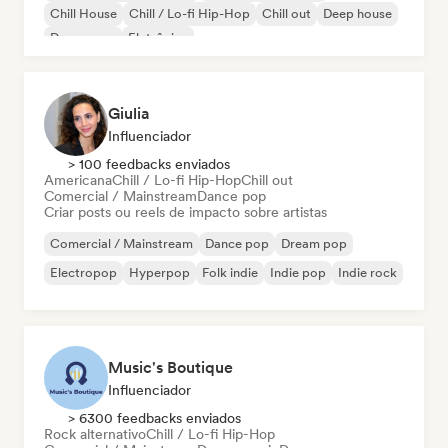
Chill House
Chill / Lo-fi Hip-Hop
Chill out
Deep house
Dream pop
Eletrônica
Giulia
Influenciador
> 100 feedbacks enviados
Americana
Chill / Lo-fi Hip-Hop
Chill out
Comercial / Mainstream
Dance pop
Criar posts ou reels de impacto sobre artistas
Comercial / Mainstream
Dance pop
Dream pop
Electropop
Hyperpop
Folk indie
Indie pop
Indie rock
Music's Boutique
Influenciador
> 6300 feedbacks enviados
Rock alternativo
Chill / Lo-fi Hip-Hop