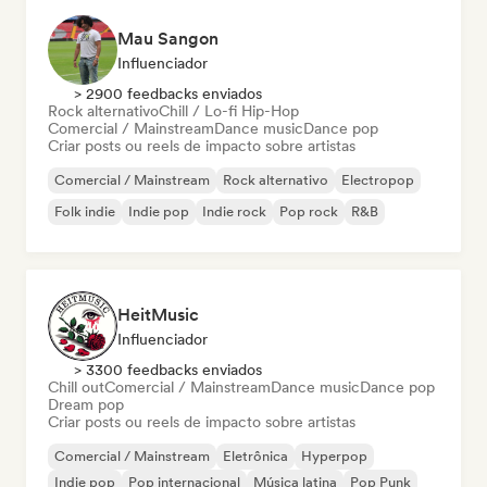
Mau Sangon
Influenciador
> 2900 feedbacks enviados
Rock alternativo
Chill / Lo-fi Hip-Hop
Comercial / Mainstream
Dance music
Dance pop
Criar posts ou reels de impacto sobre artistas
Comercial / Mainstream
Rock alternativo
Electropop
Folk indie
Indie pop
Indie rock
Pop rock
R&B
HeitMusic
Influenciador
> 3300 feedbacks enviados
Chill out
Comercial / Mainstream
Dance music
Dance pop
Dream pop
Criar posts ou reels de impacto sobre artistas
Comercial / Mainstream
Eletrônica
Hyperpop
Indie pop
Pop internacional
Música latina
Pop Punk