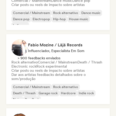
Comercial / Mainstream
Dance music
Dance pop
Criar posts ou reels de impacto sobre artistas
Comercial / Mainstream
Rock alternativo
Dance music
Dance pop
Electropop
Hip-hop
House music
Indie pop
Fabio Mozine / Läjä Records
Influenciador, Especialista Em Som
> 900 feedbacks enviados
Rock alternativo
Comercial / Mainstream
Death / Thrash
Electronic rock
Rock experimental
Criar posts ou reels de impacto sobre artistas
Dar aos artistas feedbacks detalhados sobre o
som/produção
Comercial / Mainstream
Rock alternativo
Death / Thrash
Garage rock
Hardcore
Indie rock
Noise
Pop Punk