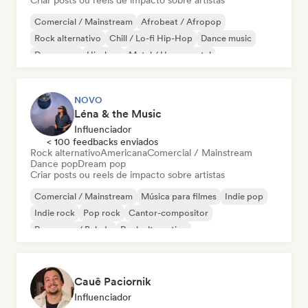
Criar posts ou reels de impacto sobre artistas
Comercial / Mainstream
Afrobeat / Afropop
Rock alternativo
Chill / Lo-fi Hip-Hop
Dance music
Dance pop
Hip-hop
Metal / Heavy metal
NOVO
Léna & the Music
Influenciador
< 100 feedbacks enviados
Rock alternativo
Americana
Comercial / Mainstream
Dance pop
Dream pop
Criar posts ou reels de impacto sobre artistas
Comercial / Mainstream
Música para filmes
Indie pop
Indie rock
Pop rock
Cantor-compositor
Pop suave / Balada
Rock alternativo
Cauê Paciornik
Influenciador