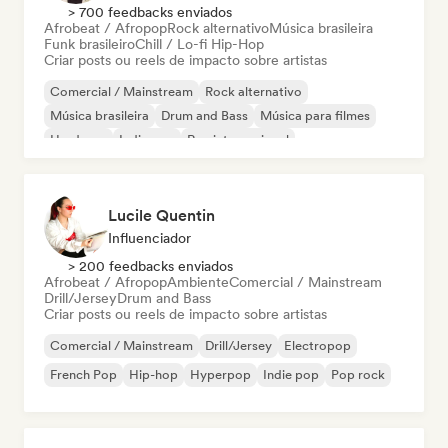
> 700 feedbacks enviados
Afrobeat / Afropop
Rock alternativo
Música brasileira
Funk brasileiro
Chill / Lo-fi Hip-Hop
Criar posts ou reels de impacto sobre artistas
Comercial / Mainstream
Rock alternativo
Música brasileira
Drum and Bass
Música para filmes
Hardcore
Indie pop
Rap internacional
Lucile Quentin
Influenciador
> 200 feedbacks enviados
Afrobeat / Afropop
Ambiente
Comercial / Mainstream
Drill/Jersey
Drum and Bass
Criar posts ou reels de impacto sobre artistas
Comercial / Mainstream
Drill/Jersey
Electropop
French Pop
Hip-hop
Hyperpop
Indie pop
Pop rock