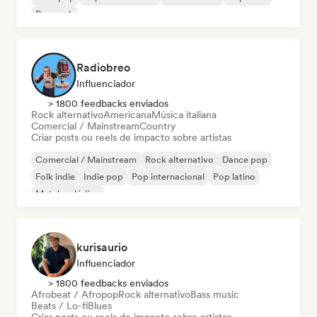
Pop rock
Radiobreo
Influenciador
> 1800 feedbacks enviados
Rock alternativo
Americana
Música italiana
Comercial / Mainstream
Country
Criar posts ou reels de impacto sobre artistas
Comercial / Mainstream
Rock alternativo
Dance pop
Folk indie
Indie pop
Pop internacional
Pop latino
Metal melódico
kurisaurio
Influenciador
> 1800 feedbacks enviados
Afrobeat / Afropop
Rock alternativo
Bass music
Beats / Lo-fi
Blues