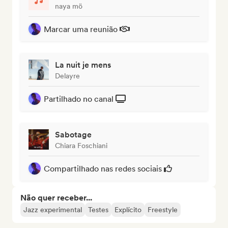
naya mö
Marcar uma reunião
La nuit je mens
Delayre
Partilhado no canal
Sabotage
Chiara Foschiani
Compartilhado nas redes sociais
Não quer receber...
Jazz experimental
Testes
Explícito
Freestyle