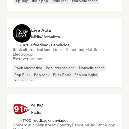
Hip-hop
Indie pop
Indie rock
Nouvelle scene
Live Actu
Mídia/Jornalista
> 4700 feedbacks enviados
Rock alternativo
Dance music
Dance pop
Eletrônica
Electropop
Escrever artigos
Rock alternativo
Pop internacional
Nouvelle scene
Pop Punk
Pop rock
Punk Rock
Rap em inglês
Rap francês
91 FM
Rádio
> 1700 feedbacks enviados
Comercial / Mainstream
Country
Dance music
Dance pop