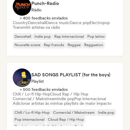
Punch-Radio
Rádio
> 400 feedbacks enviados
Country
Dancehall
Dance music
Dance pop
Electropop
Transmitir artistas na rádio
Dancehall
Indie pop
Rap internacional
Pop latino
Nouvelle scene
Rap francês
Reggae
Reggaeton
SAD SONGS PLAYLIST (for the boys)
Playlist
> 500 feedbacks enviados
Chill / Lo-fi Hip-Hop
Cloud Rap / Hip Hop
Comercial / Mainstream
Indie pop
Pop internacional
Adicionar artistas às minhas playlists de maior impacto
Chill / Lo-fi Hip-Hop
Comercial / Mainstream
Indie pop
Pop internacional
Cloud Rap / Hip Hop
Rap internacional
Lofi bedroom
Soul