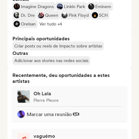
Imagine Dragons
Linkin Park
Eminem
Dr. Dre
Queen
Pink Floyd
SCH
Orelsan
Ver tudo +4
Principais oportunidades
Criar posts ou reels de impacto sobre artistas
Outras
Adicionar aos stories nas redes sociais
Recentemente, deu oportunidades a estes
artistas
Oh Lala
Pierre Pleure
Marcar uma reunião
vaguémo