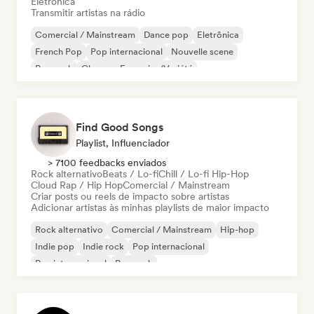
Eletrônica
Transmitir artistas na rádio
Comercial / Mainstream
Dance pop
Eletrônica
French Pop
Pop internacional
Nouvelle scene
Pop rock
Chanson Française/Variété
Find Good Songs
Playlist, Influenciador
> 7100 feedbacks enviados
Rock alternativo
Beats / Lo-fi
Chill / Lo-fi Hip-Hop
Cloud Rap / Hip Hop
Comercial / Mainstream
Criar posts ou reels de impacto sobre artistas
Adicionar artistas às minhas playlists de maior impacto
Rock alternativo
Comercial / Mainstream
Hip-hop
Indie pop
Indie rock
Pop internacional
Rap internacional
Pop rock