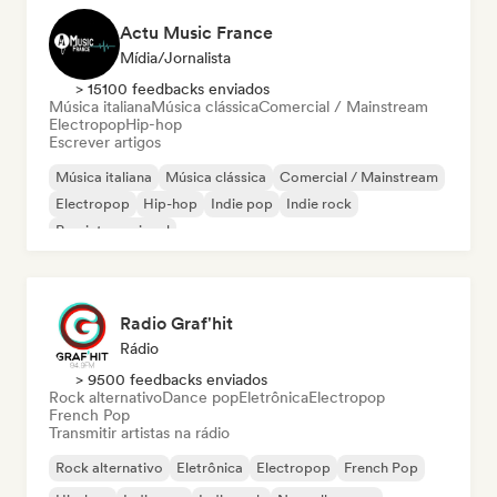
Actu Music France
Mídia/Jornalista
> 15100 feedbacks enviados
Música italiana
Música clássica
Comercial / Mainstream
Electropop
Hip-hop
Escrever artigos
Música italiana
Música clássica
Comercial / Mainstream
Electropop
Hip-hop
Indie pop
Indie rock
Pop internacional
Radio Graf'hit
Rádio
> 9500 feedbacks enviados
Rock alternativo
Dance pop
Eletrônica
Electropop
French Pop
Transmitir artistas na rádio
Rock alternativo
Eletrônica
Electropop
French Pop