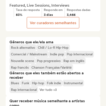
Featured, Live Sessions, Interviews
Taxa de resposta
Responde em
Respostas dadas
83%
3 dias
3,466
Ver curadores semelhantes
Gêneros que ele/ela ama
Rock alternativo
Chill / Lo-fi Hip-Hop
Comercial / Mainstream
Indie pop
Pop internacional
Nouvelle scene
Pop progressivo
Rap em inglês
Rap francês
Chanson Française/Variété
Gêneros que eles também estão abertos a
receber
Blues
Funk
Hip-hop
Folk indie
Instrumental
Rap internacional
Ver tudo +3
Quer receber música semelhante a artistas
como...