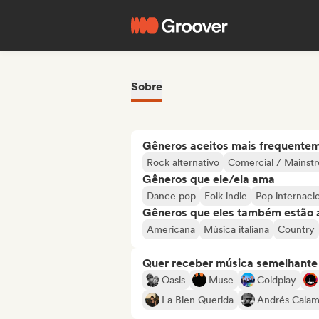
Sobre
Gêneros aceitos mais frequente
Rock alternativo
Comercial / Mainst
Gêneros que ele/ela ama
Dance pop
Folk indie
Pop internaci
Gêneros que eles também estão 
Americana
Música italiana
Country
Quer receber música semelhante a
Oasis
Muse
Coldplay
La Bien Querida
Andrés Calam