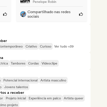
Penelope Robin
Compartilhado nas redes
sociais
eber
ontemporâneo
Criativo
Curioso
Ver tudo +39
ma
ctrica
Tambores
Cordas
Videoclipe
a
Potencial internacional
Artista masculino
o
Jovens talentos
tos a receber
or
Projeto inicial
Experiência em palco
Artista queer
ximo projeto