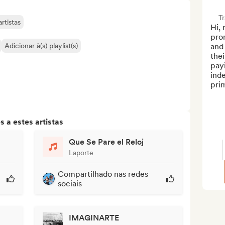
T
rtistas
Hi, 
prom
Adicionar à(s) playlist(s)
and 
thei
payi
ind
prim
 a estes artistas
Que Se Pare el Reloj
Laporte
Compartilhado nas redes
sociais
IMAGINARTE