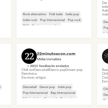
Dar
sob
Adic
Rock alternativo
Folk indie
Indie pop
mai
Indie rock
Pop internacional
Pop rock
Da
R&B
Cantor-compositor
Pop
Lo
Ca
22minutoscon.com
Mídia/Jornalista
> 3900 feedbacks enviados
Chill out
Dancehall
Dance pop
Dream pop
Beat
Eletrônica
Chil
Escrever artigos
Com
Escr
p
Dancehall
Dance pop
Indie pop
Chi
Pop internacional
Rap internacional
Da
Música latina
Pop rock
Reggaeton
Pop
Mel