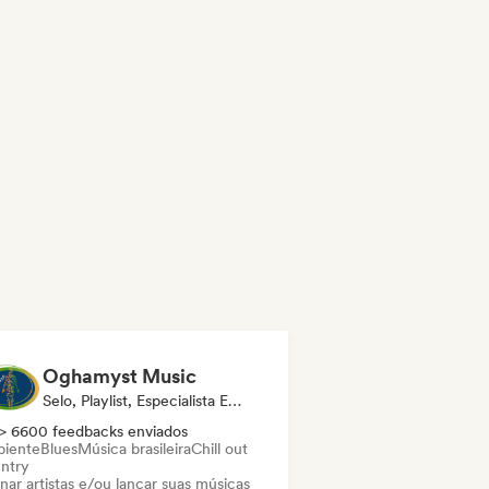
Oghamyst Music
Selo, Playlist, Especialista Em Som
> 6600 feedbacks enviados
iente
Blues
Música brasileira
Chill out
ntry
nar artistas e/ou lançar suas músicas