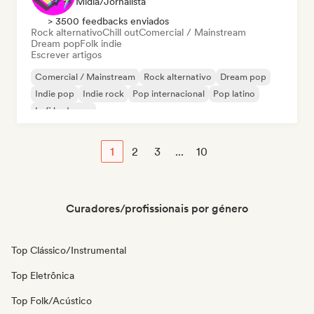
Mídia/Jornalista
> 3500 feedbacks enviados
Rock alternativo
Chill out
Comercial / Mainstream
Dream pop
Folk indie
Escrever artigos
Comercial / Mainstream
Rock alternativo
Dream pop
Indie pop
Indie rock
Pop internacional
Pop latino
Lofi bedroom
1
2
3
...
10
Curadores/profissionais por género
Top Clássico/Instrumental
Top Eletrônica
Top Folk/Acústico