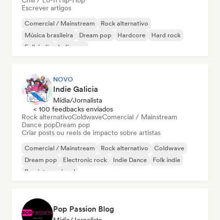
Chill / Lo-fi Hip-Hop
Escrever artigos
Comercial / Mainstream
Rock alternativo
Música brasileira
Dream pop
Hardcore
Hard rock
Folk indie
Indie pop
NOVO
Indie Galicia
Mídia/Jornalista
< 100 feedbacks enviados
Rock alternativo
Coldwave
Comercial / Mainstream
Dance pop
Dream pop
Criar posts ou reels de impacto sobre artistas
Comercial / Mainstream
Rock alternativo
Coldwave
Dream pop
Electronic rock
Indie Dance
Folk indie
Pop internacional
Pop Passion Blog