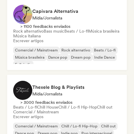
Capivara Alternativa
Mídia/Jornalista
> 1100 feedbacks enviados
Rock alternativo
Bass music
Beats / Lo-fi
Música brasileira
Música italiana
Escrever artigos
Comercial / Mainstream
Rock alternativo
Beats / Lo-fi
Música brasileira
Dance pop
Dream pop
Indie Dance
Folk indie
Thexele Blog & Playlists
Mídia/Jornalista
> 3000 feedbacks enviados
Beats / Lo-fi
Chill House
Chill / Lo-fi Hip-Hop
Chill out
Comercial / Mainstream
Escrever artigos
Comercial / Mainstream
Chill / Lo-fi Hip-Hop
Chill out
Dance pop
Dream pop
Indie pop
Pop internacional