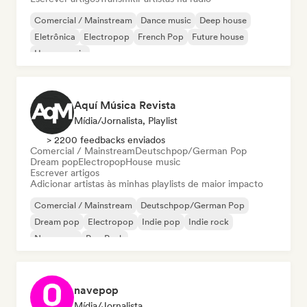
Comercial / Mainstream
Dance music
Deep house
Eletrônica
Electropop
French Pop
Future house
House music
Aquí Música Revista
Mídia/Jornalista, Playlist
> 2200 feedbacks enviados
Comercial / Mainstream
Deutschpop/German Pop
Dream pop
Electropop
House music
Escrever artigos
Adicionar artistas às minhas playlists de maior impacto
Comercial / Mainstream
Deutschpop/German Pop
Dream pop
Electropop
Indie pop
Indie rock
New wave
Pop Punk
navepop
Mídia/Jornalista