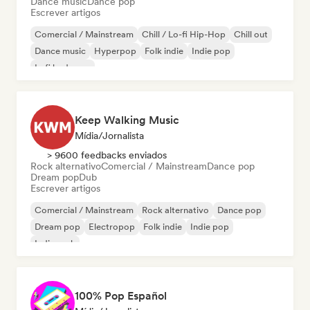
Dance music
Dance pop
Escrever artigos
Comercial / Mainstream
Chill / Lo-fi Hip-Hop
Chill out
Dance music
Hyperpop
Folk indie
Indie pop
Lofi bedroom
Keep Walking Music
Mídia/Jornalista
> 9600 feedbacks enviados
Rock alternativo
Comercial / Mainstream
Dance pop
Dream pop
Dub
Escrever artigos
Comercial / Mainstream
Rock alternativo
Dance pop
Dream pop
Electropop
Folk indie
Indie pop
Indie rock
100% Pop Español