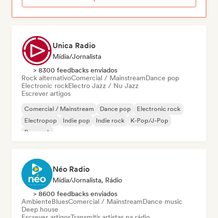
Unica Radio
Mídia/Jornalista
> 8300 feedbacks enviados
Rock alternativo
Comercial / Mainstream
Dance pop
Electronic rock
Electro Jazz / Nu Jazz
Escrever artigos
Comercial / Mainstream
Dance pop
Electronic rock
Electropop
Indie pop
Indie rock
K-Pop/J-Pop
Pop rock
Néo Radio
Mídia/Jornalista, Rádio
> 8600 feedbacks enviados
Ambiente
Blues
Comercial / Mainstream
Dance music
Deep house
Escrever artigos
Transmitir artistas na rádio