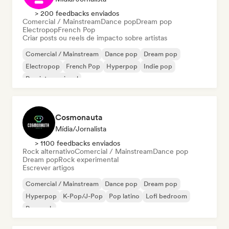
> 200 feedbacks enviados
Comercial / Mainstream
Dance pop
Dream pop
Electropop
French Pop
Criar posts ou reels de impacto sobre artistas
Comercial / Mainstream
Dance pop
Dream pop
Electropop
French Pop
Hyperpop
Indie pop
Pop internacional
Cosmonauta
Mídia/Jornalista
> 1100 feedbacks enviados
Rock alternativo
Comercial / Mainstream
Dance pop
Dream pop
Rock experimental
Escrever artigos
Comercial / Mainstream
Dance pop
Dream pop
Hyperpop
K-Pop/J-Pop
Pop latino
Lofi bedroom
Pop rock