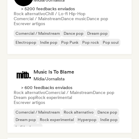
Mídia/Jornalista
> 5200 feedbacks enviados
Rock alternativo
Chill / Lo-fi Hip-Hop
Comercial / Mainstream
Dance music
Dance pop
Escrever artigos
Comercial / Mainstream
Dance pop
Dream pop
Electropop
Indie pop
Pop Punk
Pop rock
Pop soul
Music Is To Blame
Mídia/Jornalista
> 600 feedbacks enviados
Rock alternativo
Comercial / Mainstream
Dance pop
Dream pop
Rock experimental
Escrever artigos
Comercial / Mainstream
Rock alternativo
Dance pop
Dream pop
Rock experimental
Hyperpop
Indie pop
Lofi bedroom