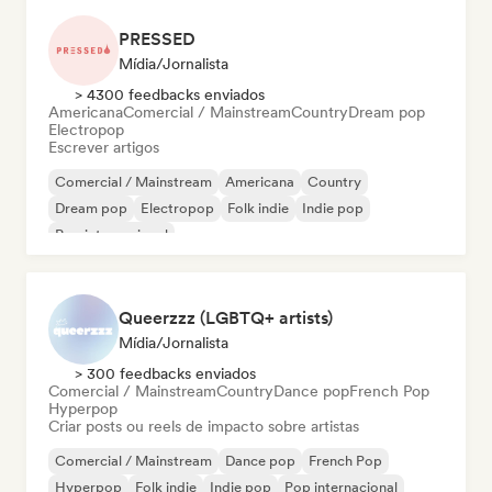
PRESSED
Mídia/Jornalista
> 4300 feedbacks enviados
Americana
Comercial / Mainstream
Country
Dream pop
Electropop
Escrever artigos
Comercial / Mainstream
Americana
Country
Dream pop
Electropop
Folk indie
Indie pop
Pop internacional
Queerzzz (LGBTQ+ artists)
Mídia/Jornalista
> 300 feedbacks enviados
Comercial / Mainstream
Country
Dance pop
French Pop
Hyperpop
Criar posts ou reels de impacto sobre artistas
Comercial / Mainstream
Dance pop
French Pop
Hyperpop
Folk indie
Indie pop
Pop internacional