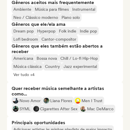
Gêneros aceitos mais frequentemente
Ambiente
Música para filmes
Instrumental
Neo / Clássico moderno
Piano solo
Gêneros que ele/ela ama
Dream pop
Hyperpop
Folk indie
Indie pop
Lofi bedroom
Cantor-compositor
Gêneros que eles também estão abertos a
receber
Americana
Bossa nova
Chill / Lo-fi Hip-Hop
Música clássica
Country
Jazz experimental
Ver tudo +4
Quer receber música semelhante a artistas
como...
Novo Amor
Liana Flores
Men I Trust
SYML
Cigarettes After Sex
Mac DeMarco
Principais oportunidades
Adicionar artistas às minhas playlists de maior impacto