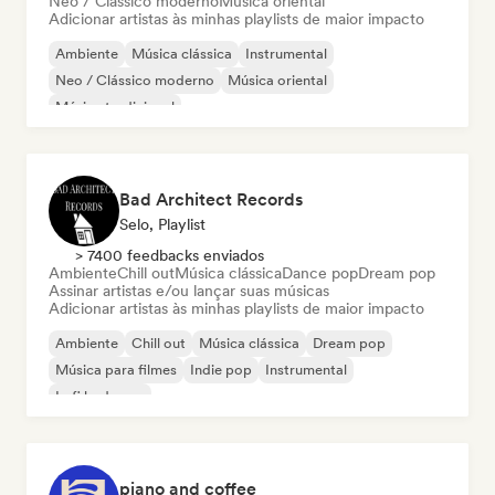
Neo / Clássico moderno
Música oriental
Adicionar artistas às minhas playlists de maior impacto
Ambiente
Música clássica
Instrumental
Neo / Clássico moderno
Música oriental
Música tradicional
Bad Architect Records
Selo, Playlist
> 7400 feedbacks enviados
Ambiente
Chill out
Música clássica
Dance pop
Dream pop
Assinar artistas e/ou lançar suas músicas
Adicionar artistas às minhas playlists de maior impacto
Ambiente
Chill out
Música clássica
Dream pop
Música para filmes
Indie pop
Instrumental
Lofi bedroom
piano and coffee