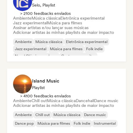
Selo, Playlist
> 2100 feedbacks enviados
Ambiente
Música clássica
Eletrônica experimental
Jazz experimental
Música para filmes
Assinar artistas e/ou lançar suas músicas
Adicionar artistas às minhas playlists de maior impacto
Ambiente
Música clássica
Eletrônica experimental
Jazz experimental
Música para filmes
Folk indie
Neo / Clássico moderno
Cantor-compositor
Island Music
Playlist
> 4100 feedbacks enviados
Ambiente
Chill out
Música clássica
Dancehall
Dance music
Adicionar artistas às minhas playlists de maior impacto
Ambiente
Chill out
Música clássica
Dance music
Dance pop
Música para filmes
Folk indie
Instrumental