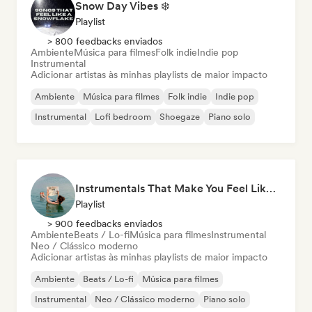
Snow Day Vibes ❄️
Playlist
> 800 feedbacks enviados
Ambiente
Música para filmes
Folk indie
Indie pop
Instrumental
Adicionar artistas às minhas playlists de maior impacto
Ambiente
Música para filmes
Folk indie
Indie pop
Instrumental
Lofi bedroom
Shoegaze
Piano solo
Instrumentals That Make You Feel Like Floating
Playlist
> 900 feedbacks enviados
Ambiente
Beats / Lo-fi
Música para filmes
Instrumental
Neo / Clássico moderno
Adicionar artistas às minhas playlists de maior impacto
Ambiente
Beats / Lo-fi
Música para filmes
Instrumental
Neo / Clássico moderno
Piano solo