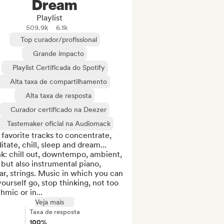
Dream
Playlist
509.9k
6.1k
Top curador/profissional
Grande impacto
Playlist Certificada do Spotify
Alta taxa de compartilhamento
Alta taxa de resposta
Curador certificado na Deezer
Tastemaker oficial na Audiomack
favorite tracks to concentrate, 
tate, chill, sleep and dream...

k: chill out, downtempo, ambient, 
, but also instrumental piano, 
ar, strings. Music in which you can 
yourself go, stop thinking, not too 
hmic or in...
Veja mais
Taxa de resposta
100%