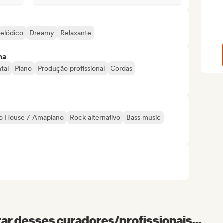
elódico
Dreamy
Relaxante
ma
tal
Piano
Produção profissional
Cordas
o House / Amapiano
Rock alternativo
Bass music
r desses curadores/profissionais...