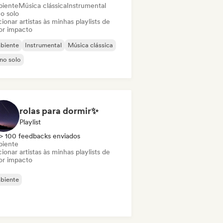
iente
Música clássica
Instrumental
o solo
ionar artistas às minhas playlists de
or impacto
biente
Instrumental
Música clássica
no solo
rolas para dormir✨
Playlist
> 100 feedbacks enviados
iente
ionar artistas às minhas playlists de
or impacto
biente