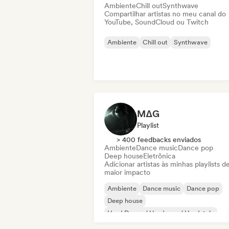
Ambiente
Chill out
Synthwave
Compartilhar artistas no meu canal do
YouTube, SoundCloud ou Twitch
Ambiente
Chill out
Synthwave
MΔG
Playlist
> 400 feedbacks enviados
Ambiente
Dance music
Dance pop
Deep house
Eletrônica
Adicionar artistas às minhas playlists d
maior impacto
Ambiente
Dance music
Dance pop
Deep house
Hard Dance / Hardcore / Hardstyle
Eletrônica
House music
Hyperpop