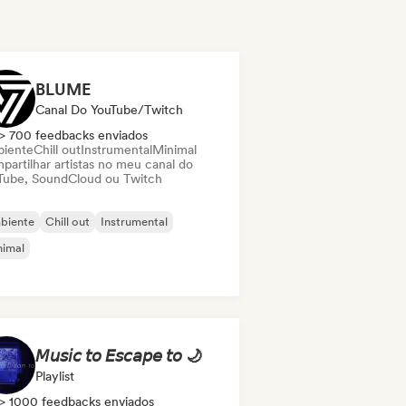
BLUME
Canal Do YouTube/Twitch
> 700 feedbacks enviados
iente
Chill out
Instrumental
Minimal
partilhar artistas no meu canal do
Tube, SoundCloud ou Twitch
biente
Chill out
Instrumental
nimal
𝘔𝘶𝘴𝘪𝘤 𝘵𝘰 𝘌𝘴𝘤𝘢𝘱𝘦 𝘵𝘰 🌙
Playlist
> 1000 feedbacks enviados