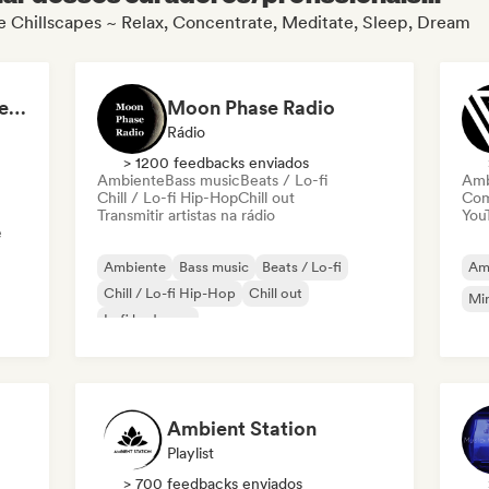
de Chillscapes ~ Relax, Concentrate, Meditate, Sleep, Dream
Lofi, chill, dreamy - sleepy beats & Dark Ambient
Moon Phase Radio
Rádio
> 1200 feedbacks enviados
Ambiente
Bass music
Beats / Lo-fi
Amb
Chill / Lo-fi Hip-Hop
Chill out
Com
Transmitir artistas na rádio
You
e
Ambiente
Bass music
Beats / Lo-fi
Am
Chill / Lo-fi Hip-Hop
Chill out
Mi
Lofi bedroom
Organic House / Downtempo
Relaxamento / New Age
Ambient Station
Playlist
> 700 feedbacks enviados