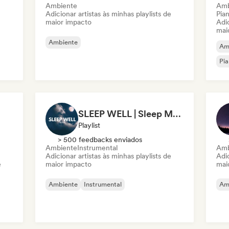
Ambiente
Amb
Adicionar artistas às minhas playlists de
Pian
maior impacto
Adic
mai
Ambiente
Am
Pia
SLEEP WELL | Sleep Music for Deep Sleeping
Playlist
> 500 feedbacks enviados
Ambiente
Instrumental
Amb
Adicionar artistas às minhas playlists de
Adic
e
maior impacto
mai
Ambiente
Instrumental
Am