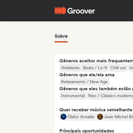
Sobre
Gêneros aceitos mais frequente
Ambiente
Beats / Lo-fi
Chill out
I
Gêneros que ele/ela ama
Relaxamento / New Age
Gêneros que eles também estão 
Instrumental
Neo / Clássico modern
Quer receber música semelhante a
Ólafur Arnalds
Jean-Michel Bl
Principais oportunidades