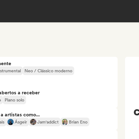
mente
nstrumental
Neo / Clássico moderno
abertos a receber
o
Piano solo
C
 artistas como...
ais
Ásgeir
Jam'addict
Brian Eno