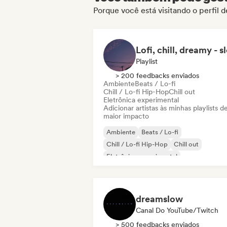
Porque você está visitando o perfil 
Playlist
> 200 feedbacks enviados
Ambiente
Beats / Lo-fi
Chill / Lo-fi Hip-Hop
Chill out
Eletrônica experimental
Adicionar artistas às minhas playlists d
maior impacto
Ambiente
Beats / Lo-fi
Chill / Lo-fi Hip-Hop
Chill out
Eletrônica experimental
Hip-hop instrumental
Minimal
Synthwave
dreamslow
Canal Do YouTube/Twitch
> 500 feedbacks enviados