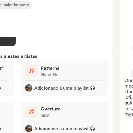
de maior impacto
 a estes artistas
r"
Patterns
Pieter Nel
Our 
medi
Adicionado a uma playlist
Thin
lofi
guit
let 
Overture
rhyt
Glint
Adicionado a uma playlist