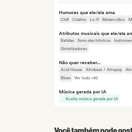
Humores que ele/ela ama
Chill
Criativo
Lo-fi
Melancólico
M
Atributos musicais que ele/ela a
Batidas
Sons electrônicos
Instrumen
Sintetizadores
Não quer receber...
Acid House
Afrobeat / Afropop
Afr
Blues
Ver tudo +92
Música gerada por IA
Aceita música gerada por IA
Você também pode gosta