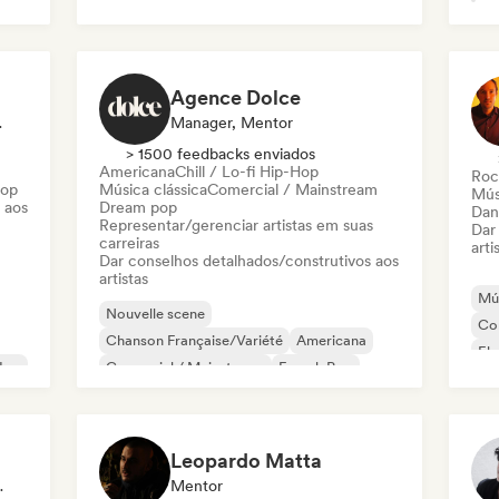
Agence Dolce
a Em Som
Manager, Mentor
> 1500 feedbacks enviados
Americana
Chill / Lo-fi Hip-Hop
Roc
Hop
Música clássica
Comercial / Mainstream
Mús
 aos
Dream pop
Dan
Representar/gerenciar artistas em suas
Dar
carreiras
arti
Dar conselhos detalhados/construtivos aos
artistas
Mús
Nouvelle scene
Co
Chanson Française/Variété
Americana
El
Hop
Comercial / Mainstream
French Pop
Ga
Folk indie
Indie pop
Indie rock
Leopardo Matta
 Editora
Mentor