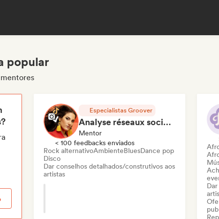
a popular
r mentores
m
Especialistas Groover
s?
Analyse réseaux sociaux et présence en ligne
Mentor
ra
< 100 feedbacks enviados
Afr
Rock alternativo
Ambiente
Blues
Dance pop
Afr
Disco
Mús
Dar conselhos detalhados/construtivos aos
Ach
artistas
even
Dar
arti
o
Ofe
pub
Rep