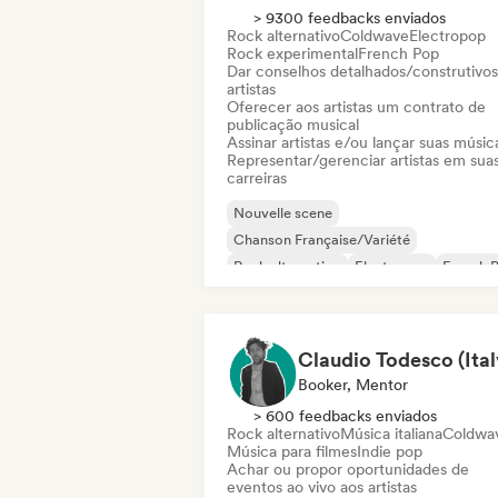
> 9300 feedbacks enviados
Rock alternativo
Coldwave
Electropop
Rock experimental
French Pop
Dar conselhos detalhados/construtivos
artistas
Oferecer aos artistas um contrato de
publicação musical
Assinar artistas e/ou lançar suas músic
Representar/gerenciar artistas em sua
carreiras
Nouvelle scene
Chanson Française/Variété
Rock alternativo
Electropop
French 
Hip-hop
Indie pop
Indie rock
Booker, Mentor
> 600 feedbacks enviados
Rock alternativo
Música italiana
Coldwa
Música para filmes
Indie pop
Achar ou propor oportunidades de
eventos ao vivo aos artistas