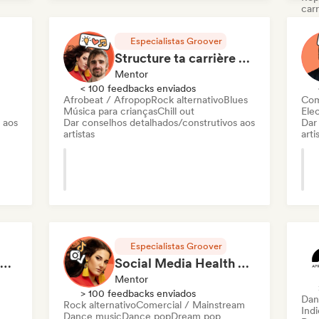
carr
Nou
Especialistas Groover
Cha
Structure ta carrière en 1h de Coaching
Af
Mentor
Mús
< 100 feedbacks enviados
Afrobeat / Afropop
Rock alternativo
Blues
Com
Ca
Música para crianças
Chill out
Ele
 aos
Dar conselhos detalhados/construtivos aos
Dar
artistas
arti
Especialistas Groover
Développe ta carrière en 1h de Coaching
Social Media Health Check
Mentor
> 100 feedbacks enviados
Dan
Rock alternativo
Comercial / Mainstream
Ind
Dance music
Dance pop
Dream pop