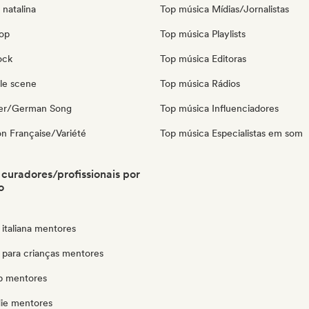
natalina
Top música Mídias/Jornalistas
pop
Top música Playlists
ock
Top música Editoras
le scene
Top música Rádios
ger/German Song
Top música Influenciadores
n Française/Variété
Top música Especialistas em som
curadores/profissionais por
o
italiana mentores
 para crianças mentores
p mentores
die mentores