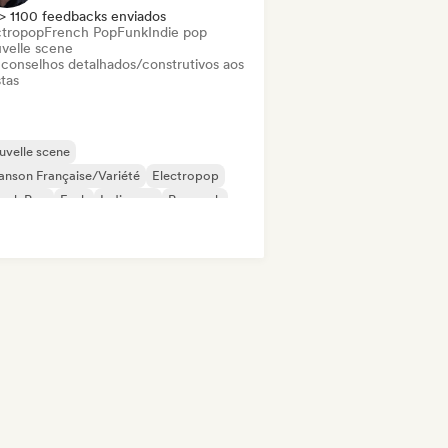
> 1100 feedbacks enviados
ctropop
French Pop
Funk
Indie pop
velle scene
 conselhos detalhados/construtivos aos
stas
velle scene
nson Française/Variété
Electropop
ench Pop
Funk
Indie pop
Pop rock
 soul