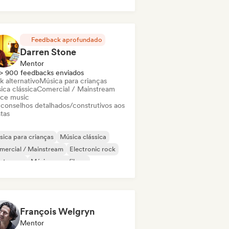
Feedback aprofundado
Darren Stone
Mentor
> 900 feedbacks enviados
k alternativo
Música para crianças
ica clássica
Comercial / Mainstream
ce music
 conselhos detalhados/construtivos aos
stas
ica para crianças
Música clássica
mercial / Mainstream
Electronic rock
ectropop
Música para filmes
rage rock
Indie rock
François Welgryn
Mentor