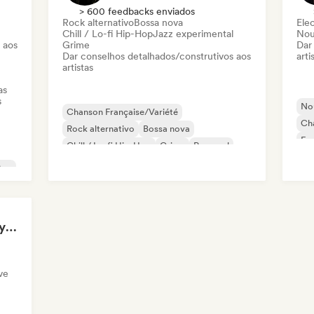
> 600 feedbacks enviados
Rock alternativo
Bossa nova
Ele
Chill / Lo-fi Hip-Hop
Jazz experimental
Nou
 aos
Grime
Dar
Dar conselhos detalhados/construtivos aos
arti
artistas
as
s
Nou
Chanson Française/Variété
Cha
Rock alternativo
Bossa nova
Fr
Chill / Lo-fi Hip-Hop
Grime
Pop soul
Pop
Rap francês
R&B
Pop
Claudio Todesco (Italy & Japan focus)
ve