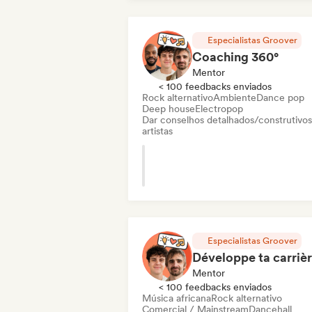
Especialistas Groover
Coaching 360°
Mentor
< 100 feedbacks enviados
Rock alternativo
Ambiente
Dance pop
Deep house
Electropop
Dar conselhos detalhados/construtivos
artistas
Especialistas Groover
Mentor
< 100 feedbacks enviados
Música africana
Rock alternativo
Comercial / Mainstream
Dancehall