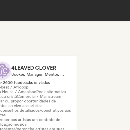
4LEAVED CLOVER
Booker, Manager, Mentor, Editora
> 2600 feedbacks enviados
obeat / Afropop
o House / Amapiano
Rock alternativo
ica cristã
Comercial / Mainstream
ar ou propor oportunidades de
tos ao vivo aos artistas
 conselhos detalhados/construtivos aos
stas
recer aos artistas um contrato de
licação musical
resentar/gerenciar artistas em suas