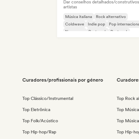
Dar conselhos detalhados/construtivos
artistas
Música italiana
Rock alternativo
Coldwave
Indie pop
Pop internaciona
New wave
Post punk
Post rock
Curadores/profissionais por género
Curadores
Top Clássico/Instrumental
Top Rock al
Top Eletrônica
Top Música 
Top Folk/Acústico
Top Música
Top Hip-hop/Rap
Top Hip-ho