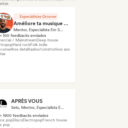
eiras
velle scene
Especialistas Groover
nson Française/Variété
Améliore ta musique en 1h de Coaching
robeat / Afropop
Rock alternativo
Mentor, Especialista Em Som
ica cristã
Pop rock
Rap francês
< 100 feedbacks enviados
ercial / Mainstream
ntor-compositor
Deep house
ctropop
Hard rock
Folk indie
 conselhos detalhados/construtivos aos
stas
APRÈS VOUS
Selo, Mentor, Especialista Em Som
> 1900 feedbacks enviados
ce pop
Disco
Electropop
French house
ie pop