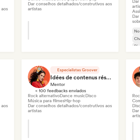
Dar
Dar conselhos detalhados/construtivos aos
arti
 aos
artistas
Assi
Dar
sob
Nou
Cha
Di
Pop
Especialistas Groover
Idées de contenus réseaux sociaux
Mentor
< 100 feedbacks enviados
Rock alternativo
Dance music
Disco
Roc
Música para filmes
Hip-hop
Com
 aos
Dar conselhos detalhados/construtivos aos
Dis
artistas
Dar
arti