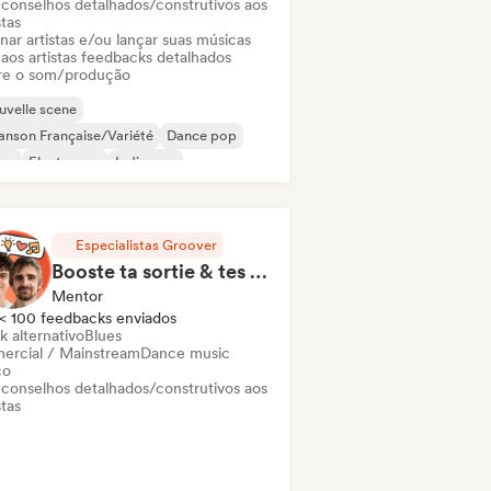
 conselhos detalhados/construtivos aos
stas
nar artistas e/ou lançar suas músicas
 aos artistas feedbacks detalhados
re o som/produção
velle scene
nson Française/Variété
Dance pop
sco
Electropop
Indie pop
 internacional
Pop progressivo
Especialistas Groover
Booste ta sortie & tes streams en 1h de Coaching
Mentor
< 100 feedbacks enviados
k alternativo
Blues
ercial / Mainstream
Dance music
co
 conselhos detalhados/construtivos aos
stas