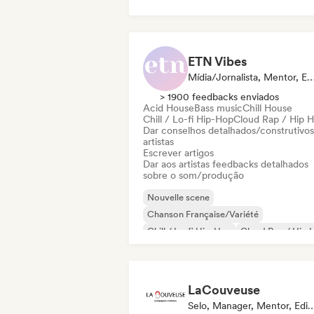
ETN Vibes
Mídia/Jornalista, Mentor, Especialist
> 1900 feedbacks enviados
Acid House
Bass music
Chill House
Chill / Lo-fi Hip-Hop
Cloud Rap / Hip 
Dar conselhos detalhados/construtivos
artistas
Escrever artigos
Dar aos artistas feedbacks detalhados
sobre o som/produção
Nouvelle scene
Chanson Française/Variété
Chill / Lo-fi Hip-Hop
Cloud Rap / Hip 
Dubstep
Future house
Hard Techno
Hip-hop
LaCouveuse
Selo, Manager, Mentor,