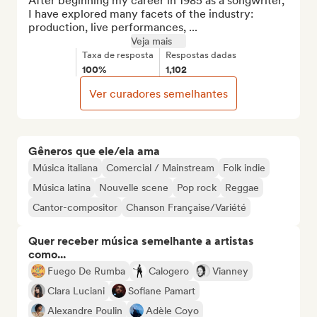
After beginning my career in 1985 as a songwriter, 
I have explored many facets of the industry: 
production, live performances, ...
Veja mais
Taxa de resposta
Respostas dadas
100%
1,102
Ver curadores semelhantes
Gêneros que ele/ela ama
Música italiana
Comercial / Mainstream
Folk indie
Música latina
Nouvelle scene
Pop rock
Reggae
Cantor-compositor
Chanson Française/Variété
Quer receber música semelhante a artistas
como...
Fuego De Rumba
Calogero
Vianney
Clara Luciani
Sofiane Pamart
Alexandre Poulin
Adèle Coyo