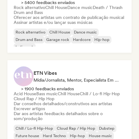
> 5400 feedbacks enviados
Rock alternativo
Chill House
Dance music
Death / Thrash
Drum and Bass
Oferecer aos artistas um contrato de publicação musical
Assinar artistas e/ou lançar suas músicas
Rock alternativo
Chill House
Dance music
Drum and Bass
Garage rock
Hardcore
Hip-hop
Indie rock
ETN Vibes
Mídia/Jornalista, Mentor, Especialista Em Som
> 1900 feedbacks enviados
Acid House
Bass music
Chill House
Chill / Lo-fi Hip-Hop
Cloud Rap / Hip Hop
Dar conselhos detalhados/construtivos aos artistas
Escrever artigos
Dar aos artistas feedbacks detalhados sobre o
som/produção
Chill / Lo-fi Hip-Hop
Cloud Rap / Hip Hop
Dubstep
Future house
Hard Techno
Hip-hop
House music