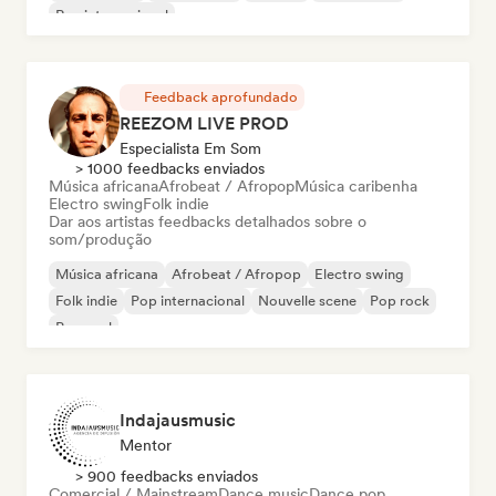
Rap internacional
Feedback aprofundado
REEZOM LIVE PROD
Especialista Em Som
> 1000 feedbacks enviados
Música africana
Afrobeat / Afropop
Música caribenha
Electro swing
Folk indie
Dar aos artistas feedbacks detalhados sobre o
som/produção
Música africana
Afrobeat / Afropop
Electro swing
Folk indie
Pop internacional
Nouvelle scene
Pop rock
Pop soul
Indajausmusic
Mentor
> 900 feedbacks enviados
Comercial / Mainstream
Dance music
Dance pop