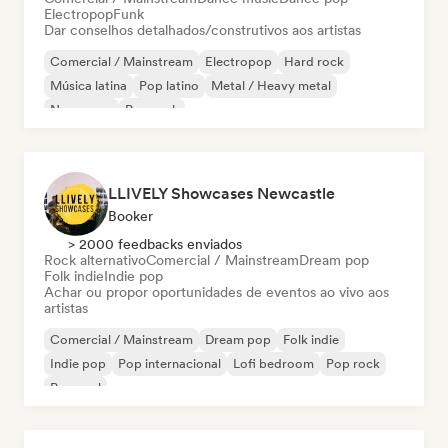
Electropop
Funk
Dar conselhos detalhados/construtivos aos artistas
Comercial / Mainstream
Electropop
Hard rock
Música latina
Pop latino
Metal / Heavy metal
New wave
Pop rock
LLIVELY Showcases Newcastle
Booker
> 2000 feedbacks enviados
Rock alternativo
Comercial / Mainstream
Dream pop
Folk indie
Indie pop
Achar ou propor oportunidades de eventos ao vivo aos
artistas
Comercial / Mainstream
Dream pop
Folk indie
Indie pop
Pop internacional
Lofi bedroom
Pop rock
Pop soul