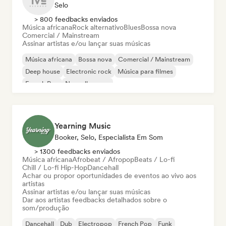
Selo
> 800 feedbacks enviados
Música africana
Rock alternativo
Blues
Bossa nova
Comercial / Mainstream
Assinar artistas e/ou lançar suas músicas
Música africana
Bossa nova
Comercial / Mainstream
Deep house
Electronic rock
Música para filmes
French Pop
Nouvelle scene
Yearning Music
Booker, Selo, Especialista Em Som
> 1300 feedbacks enviados
Música africana
Afrobeat / Afropop
Beats / Lo-fi
Chill / Lo-fi Hip-Hop
Dancehall
Achar ou propor oportunidades de eventos ao vivo aos
artistas
Assinar artistas e/ou lançar suas músicas
Dar aos artistas feedbacks detalhados sobre o
som/produção
Dancehall
Dub
Electropop
French Pop
Funk