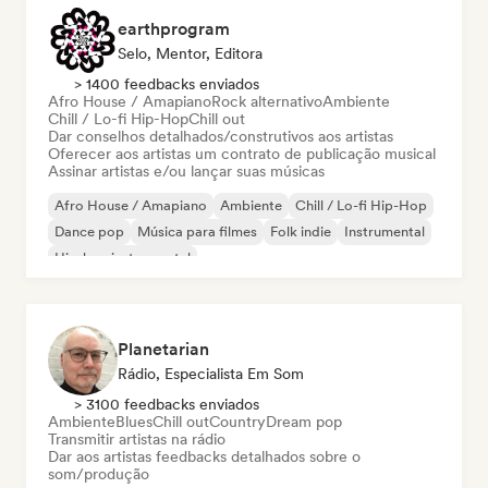
earthprogram
Selo, Mentor, Editora
> 1400 feedbacks enviados
Afro House / Amapiano
Rock alternativo
Ambiente
Chill / Lo-fi Hip-Hop
Chill out
Dar conselhos detalhados/construtivos aos artistas
Oferecer aos artistas um contrato de publicação musical
Assinar artistas e/ou lançar suas músicas
Afro House / Amapiano
Ambiente
Chill / Lo-fi Hip-Hop
Dance pop
Música para filmes
Folk indie
Instrumental
Hip-hop instrumental
Planetarian
Rádio, Especialista Em Som
> 3100 feedbacks enviados
Ambiente
Blues
Chill out
Country
Dream pop
Transmitir artistas na rádio
Dar aos artistas feedbacks detalhados sobre o
som/produção