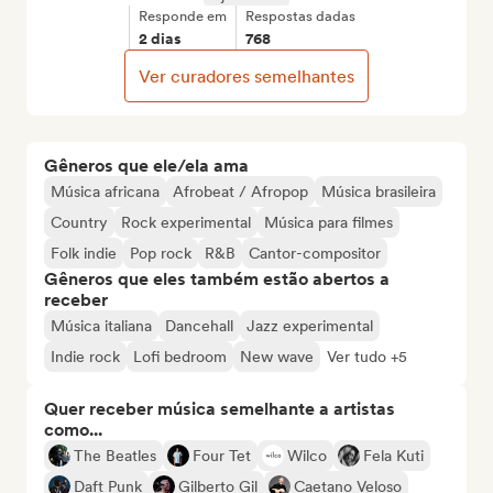
Responde em
Respostas dadas
2 dias
768
Ver curadores semelhantes
Gêneros que ele/ela ama
Música africana
Afrobeat / Afropop
Música brasileira
Country
Rock experimental
Música para filmes
Folk indie
Pop rock
R&B
Cantor-compositor
Gêneros que eles também estão abertos a
receber
Música italiana
Dancehall
Jazz experimental
Indie rock
Lofi bedroom
New wave
Ver tudo +5
Quer receber música semelhante a artistas
como...
The Beatles
Four Tet
Wilco
Fela Kuti
Daft Punk
Gilberto Gil
Caetano Veloso