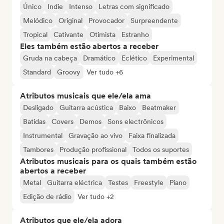
Único
Indie
Intenso
Letras com significado
Melódico
Original
Provocador
Surpreendente
Tropical
Cativante
Otimista
Estranho
Eles também estão abertos a receber
Gruda na cabeça
Dramático
Eclético
Experimental
Standard
Groovy
Ver tudo +6
Atributos musicais que ele/ela ama
Desligado
Guitarra acústica
Baixo
Beatmaker
Batidas
Covers
Demos
Sons electrônicos
Instrumental
Gravação ao vivo
Faixa finalizada
Tambores
Produção profissional
Todos os suportes
Atributos musicais para os quais também estão
abertos a receber
Metal
Guitarra eléctrica
Testes
Freestyle
Piano
Edição de rádio
Ver tudo +2
Atributos que ele/ela adora