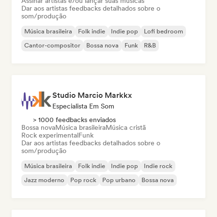
Assinar artistas e/ou lançar suas músicas
Dar aos artistas feedbacks detalhados sobre o
som/produção
Música brasileira
Folk indie
Indie pop
Lofi bedroom
Cantor-compositor
Bossa nova
Funk
R&B
Studio Marcio Markkx
Especialista Em Som
> 1000 feedbacks enviados
Bossa nova
Música brasileira
Música cristã
Rock experimental
Funk
Dar aos artistas feedbacks detalhados sobre o
som/produção
Música brasileira
Folk indie
Indie pop
Indie rock
Jazz moderno
Pop rock
Pop urbano
Bossa nova