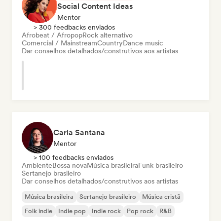
Social Content Ideas
Mentor
> 300 feedbacks enviados
Afrobeat / Afropop
Rock alternativo
Comercial / Mainstream
Country
Dance music
Dar conselhos detalhados/construtivos aos artistas
Carla Santana
Mentor
> 100 feedbacks enviados
Ambiente
Bossa nova
Música brasileira
Funk brasileiro
Sertanejo brasileiro
Dar conselhos detalhados/construtivos aos artistas
Música brasileira
Sertanejo brasileiro
Música cristã
Folk indie
Indie pop
Indie rock
Pop rock
R&B