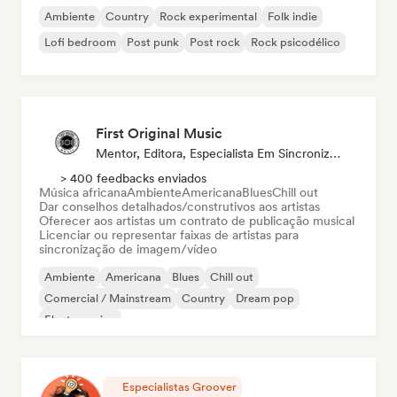
Ambiente
Country
Rock experimental
Folk indie
Lofi bedroom
Post punk
Post rock
Rock psicodélico
First Original Music
Mentor, Editora, Especialista Em Sincronização
> 400 feedbacks enviados
Música africana
Ambiente
Americana
Blues
Chill out
Dar conselhos detalhados/construtivos aos artistas
Oferecer aos artistas um contrato de publicação musical
Licenciar ou representar faixas de artistas para
sincronização de imagem/vídeo
Ambiente
Americana
Blues
Chill out
Comercial / Mainstream
Country
Dream pop
Electro swing
Especialistas Groover