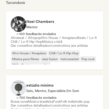
Tucunduva
Noel Chambers
Mentor
> 100 feedbacks enviados
Afrobeat / Afropop
Afro House / Amapiano
Beats / Lo-fi
Chill / Lo-fi Hip-Hop
Música cristã
Dar conselhos detalhados/construtivos aos artistas
Afro House / Amapiano
Chill / Lo-fi Hip-Hop
Música para filmes
Jazz fusion
Instrumental
Pop rock
R&B
Cantor-compositor
estúdio mínimo
Selo, Mentor, Especialista Em Som
> 700 feedbacks enviados
Bossa nova
Música brasileira
Funk
Folk indie
Indie pop
Dar conselhos detalhados/construtivos aos artistas