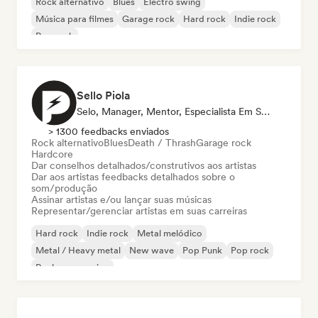
Rock alternativo
Blues
Electro swing
Música para filmes
Garage rock
Hard rock
Indie rock
Pop rock
Sello Piola
Selo, Manager, Mentor, Especialista Em Som
> 1300 feedbacks enviados
Rock alternativo
Blues
Death / Thrash
Garage rock
Hardcore
Dar conselhos detalhados/construtivos aos artistas
Dar aos artistas feedbacks detalhados sobre o
som/produção
Assinar artistas e/ou lançar suas músicas
Representar/gerenciar artistas em suas carreiras
Hard rock
Indie rock
Metal melódico
Metal / Heavy metal
New wave
Pop Punk
Pop rock
Rock progressivo