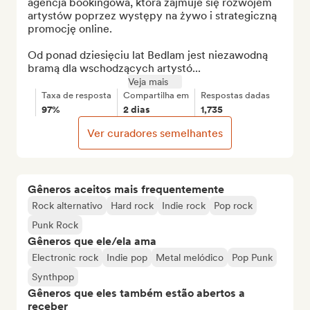
agencja bookingowa, która zajmuje się rozwojem 
artystów poprzez występy na żywo i strategiczną 
promocję online.

Od ponad dziesięciu lat Bedlam jest niezawodną 
bramą dla wschodzących artystó...
Veja mais
Taxa de resposta
Compartilha em
Respostas dadas
97%
2 dias
1,735
Ver curadores semelhantes
Gêneros aceitos mais frequentemente
Rock alternativo
Hard rock
Indie rock
Pop rock
Punk Rock
Gêneros que ele/ela ama
Electronic rock
Indie pop
Metal melódico
Pop Punk
Synthpop
Gêneros que eles também estão abertos a
receber