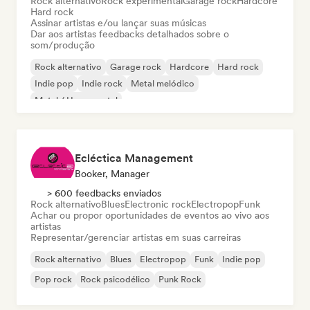
Rock alternativo
Rock experimental
Garage rock
Hardcore
Hard rock
Assinar artistas e/ou lançar suas músicas
Dar aos artistas feedbacks detalhados sobre o
som/produção
Rock alternativo
Garage rock
Hardcore
Hard rock
Indie pop
Indie rock
Metal melódico
Metal / Heavy metal
Ecléctica Management
Booker, Manager
> 600 feedbacks enviados
Rock alternativo
Blues
Electronic rock
Electropop
Funk
Achar ou propor oportunidades de eventos ao vivo aos
artistas
Representar/gerenciar artistas em suas carreiras
Rock alternativo
Blues
Electropop
Funk
Indie pop
Pop rock
Rock psicodélico
Punk Rock