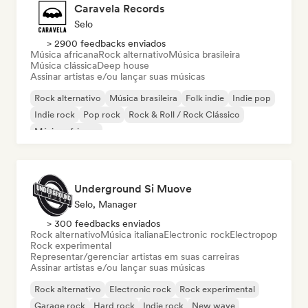
Caravela Records
Selo
> 2900 feedbacks enviados
Música africana
Rock alternativo
Música brasileira
Música clássica
Deep house
Assinar artistas e/ou lançar suas músicas
Rock alternativo
Música brasileira
Folk indie
Indie pop
Indie rock
Pop rock
Rock & Roll / Rock Clássico
Música africana
Underground Si Muove
Selo, Manager
> 300 feedbacks enviados
Rock alternativo
Música italiana
Electronic rock
Electropop
Rock experimental
Representar/gerenciar artistas em suas carreiras
Assinar artistas e/ou lançar suas músicas
Rock alternativo
Electronic rock
Rock experimental
Garage rock
Hard rock
Indie rock
New wave