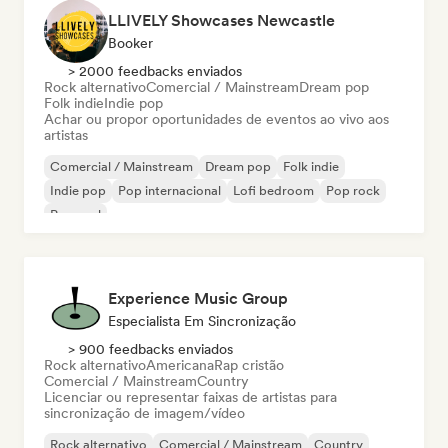
LLIVELY Showcases Newcastle
Booker
> 2000 feedbacks enviados
Rock alternativo
Comercial / Mainstream
Dream pop
Folk indie
Indie pop
Achar ou propor oportunidades de eventos ao vivo aos
artistas
Comercial / Mainstream
Dream pop
Folk indie
Indie pop
Pop internacional
Lofi bedroom
Pop rock
Pop soul
Experience Music Group
Especialista Em Sincronização
> 900 feedbacks enviados
Rock alternativo
Americana
Rap cristão
Comercial / Mainstream
Country
Licenciar ou representar faixas de artistas para
sincronização de imagem/vídeo
Rock alternativo
Comercial / Mainstream
Country