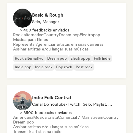
Basic & Rough
Selo, Manager
> 400 feedbacks enviados
Rock alternativo
Country
Dream pop
Electropop
Música para filmes
Representar/gerenciar artistas em suas carreiras
Assinar artistas e/ou lançar suas músicas
Rock alternativo
Dream pop
Electropop
Folk indie
Indie pop
Indie rock
Pop rock
Post rock
Indie Folk Central
Canal Do YouTube/Twitch, Selo, Playlist, Rádio
> 8500 feedbacks enviados
Americana
Música cristã
Comercial / Mainstream
Country
Dream pop
Assinar artistas e/ou lançar suas músicas
Transmitir artistas na rádio