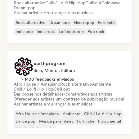
Rock alternativo
Chill / Lo-fi Hip-Hop
Chill out
Coldwave
Dream pop
Assinar artistas e/ou lançar suas músicas
Rock alternativo
Dream pop
Electropop
Folk indie
Indie pop
Indie rock
Lofi bedroom
Pop rock
earthprogram
Selo, Mentor, Editora
> 1400 feedbacks enviados
Afro House / Amapiano
Rock alternativo
Ambiente
Chill / Lo-fi Hip-Hop
Chill out
Dar conselhos detalhados/construtivos aos artistas
Oferecer aos artistas um contrato de publicação musical
Assinar artistas e/ou lançar suas músicas
Afro House / Amapiano
Ambiente
Chill / Lo-fi Hip-Hop
Dance pop
Música para filmes
Folk indie
Instrumental
Hip-hop instrumental