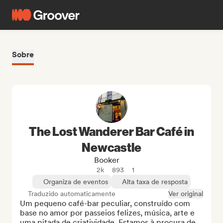
Sobre
The Lost Wanderer Bar Café in
Newcastle
Booker
2k
893
1
Organiza de eventos
Alta taxa de resposta
Traduzido automaticamente
Ver original
Um pequeno café-bar peculiar, construído com 
base no amor por passeios felizes, música, arte e 
uma pitada de criatividade. Estamos à procura de 