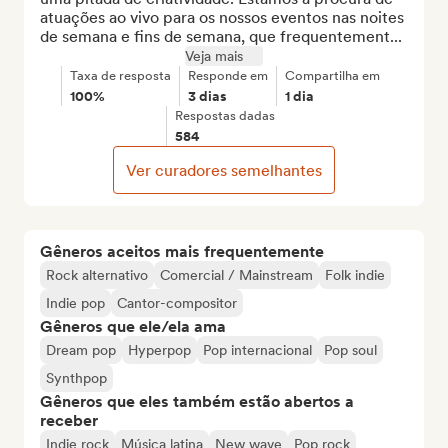
atuações ao vivo para os nossos eventos nas noites 
de semana e fins de semana, que frequentement...
Veja mais
Taxa de resposta
Responde em
Compartilha em
100%
3 dias
1 dia
Respostas dadas
584
Ver curadores semelhantes
Gêneros aceitos mais frequentemente
Rock alternativo
Comercial / Mainstream
Folk indie
Indie pop
Cantor-compositor
Gêneros que ele/ela ama
Dream pop
Hyperpop
Pop internacional
Pop soul
Synthpop
Gêneros que eles também estão abertos a
receber
Indie rock
Música latina
New wave
Pop rock