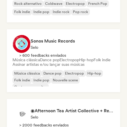
Rock alternativo
Coldwave
Electropop
French Pop
Folk indie
Indie pop
Indie rock
Pop rock
Sonos Music Records
Selo
> 600 feedbacks enviados
Música clássica
Dance pop
Electropop
Hip-hop
Folk indie
Assinar artistas e/ou lançar suas músicas
Música clássica
Dance pop
Electropop
Hip-hop
Folk indie
Indie pop
Nouvelle scene
Cantor-compositor
◉Afternoon Tea Artist Collective + Record Label◉
Selo
> 2000 feedbacks enviados