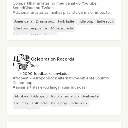
Compartilhar artistas no meu canal do YouTube,
SoundCloud ou Twitch
Adicionar artistas às minhas playlists de maior impacto
Americana
Dream pop
Folk indie
Indie pop
Indie rock
Cantor-compositor
Música cristã
Comercial / Mainstream
Celebration Records
Selo
> 2000 feedbacks enviados
Afrobeat / Afropop
Rock alternativo
Ambiente
Country
Dance pop
Assinar artistas e/ou lançar suas músicas
Afrobeat / Afropop
Rock alternativo
Ambiente
Country
Folk indie
Indie pop
Indie rock
Jazz moderno