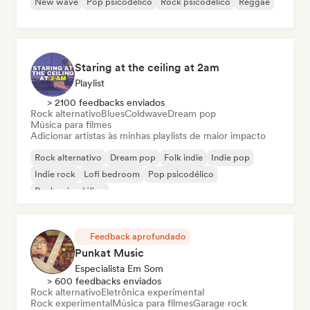
New wave
Pop psicodélico
Rock psicodélico
Reggae
Staring at the ceiling at 2am
Playlist
> 2100 feedbacks enviados
Rock alternativo
Blues
Coldwave
Dream pop
Música para filmes
Adicionar artistas às minhas playlists de maior impacto
Rock alternativo
Dream pop
Folk indie
Indie pop
Indie rock
Lofi bedroom
Pop psicodélico
Rock psicodélico
Feedback aprofundado
Punkat Music
Especialista Em Som
> 600 feedbacks enviados
Rock alternativo
Eletrônica experimental
Rock experimental
Música para filmes
Garage rock