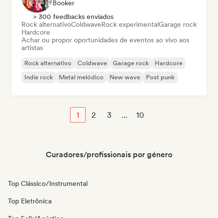
Booker
> 300 feedbacks enviados
Rock alternativo
Coldwave
Rock experimental
Garage rock
Hardcore
Achar ou propor oportunidades de eventos ao vivo aos
artistas
Rock alternativo
Coldwave
Garage rock
Hardcore
Indie rock
Metal melódico
New wave
Post punk
1
2
3
...
10
Curadores/profissionais por género
Top Clássico/Instrumental
Top Eletrônica