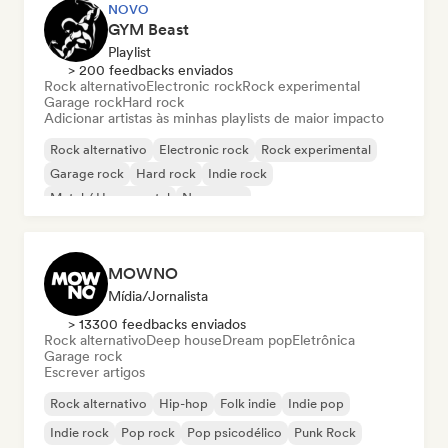
NOVO
GYM Beast
Playlist
> 200 feedbacks enviados
Rock alternativo
Electronic rock
Rock experimental
Garage rock
Hard rock
Adicionar artistas às minhas playlists de maior impacto
Rock alternativo
Electronic rock
Rock experimental
Garage rock
Hard rock
Indie rock
Metal / Heavy metal
New wave
MOWNO
Mídia/Jornalista
> 13300 feedbacks enviados
Rock alternativo
Deep house
Dream pop
Eletrônica
Garage rock
Escrever artigos
Rock alternativo
Hip-hop
Folk indie
Indie pop
Indie rock
Pop rock
Pop psicodélico
Punk Rock