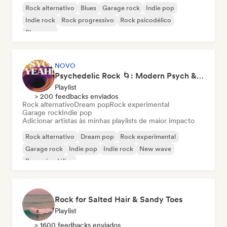
Rock alternativo
Blues
Garage rock
Indie pop
Indie rock
Rock progressivo
Rock psicodélico
Shoegaze
NOVO
Psychedelic Rock 🌀: Modern Psych & Turkish Vibes
Playlist
> 200 feedbacks enviados
Rock alternativo
Dream pop
Rock experimental
Garage rock
Indie pop
Adicionar artistas às minhas playlists de maior impacto
Rock alternativo
Dream pop
Rock experimental
Garage rock
Indie pop
Indie rock
New wave
Pop psicodélico
Rock for Salted Hair & Sandy Toes
Playlist
> 1600 feedbacks enviados