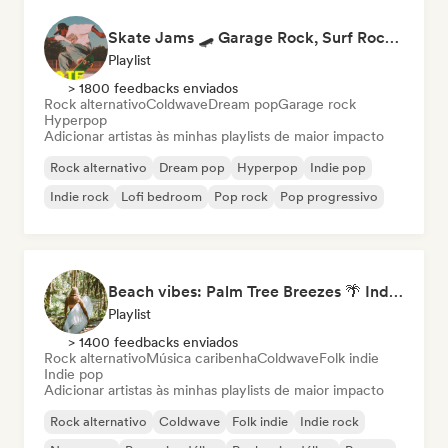
Skate Jams 🛹 Garage Rock, Surf Rock & Neo-Psych
Playlist
> 1800 feedbacks enviados
Rock alternativo
Coldwave
Dream pop
Garage rock
Hyperpop
Adicionar artistas às minhas playlists de maior impacto
Rock alternativo
Dream pop
Hyperpop
Indie pop
Indie rock
Lofi bedroom
Pop rock
Pop progressivo
Beach vibes: Palm Tree Breezes 🌴 Indie Folk, Acoustic & Singer-Songwriter
Playlist
> 1400 feedbacks enviados
Rock alternativo
Música caribenha
Coldwave
Folk indie
Indie pop
Adicionar artistas às minhas playlists de maior impacto
Rock alternativo
Coldwave
Folk indie
Indie rock