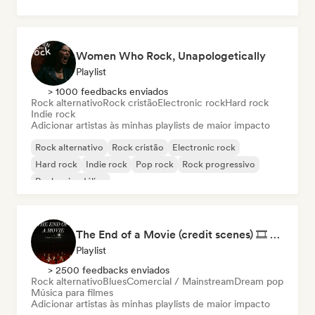
Women Who Rock, Unapologetically
Playlist
> 1000 feedbacks enviados
Rock alternativo
Rock cristão
Electronic rock
Hard rock
Indie rock
Adicionar artistas às minhas playlists de maior impacto
Rock alternativo
Rock cristão
Electronic rock
Hard rock
Indie rock
Pop rock
Rock progressivo
Rock psicodélico
The End of a Movie (credit scenes) 🎞️ Cinematic Dream Pop & Bedroom Indie
Playlist
> 2500 feedbacks enviados
Rock alternativo
Blues
Comercial / Mainstream
Dream pop
Música para filmes
Adicionar artistas às minhas playlists de maior impacto