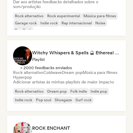
Dar aos artistas feedbacks detalhados sobre o
som/produção
Rock alternativo
Rock experimental
Música para filmes
Garage rock
Indie rock
Rap internacional
Noise
Pop Punk
Witchy Whispers & Spells 🔮 Ethereal Art Pop & Dream Pop
Playlist
> 2000 feedbacks enviados
Rock alternativo
Coldwave
Dream pop
Música para filmes
Hyperpop
Adicionar artistas às minhas playlists de maior impacto
Rock alternativo
Dream pop
Folk indie
Indie pop
Indie rock
Pop soul
Shoegaze
Surf rock
ROCK ENCHANT