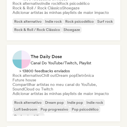
Rock alternativo
Indie rock
Rock psicodélico
Rock & Roll / Rock Clássico
Shoegaze
Adicionar artistas às minhas playlists de maior impacto
Rock alternativo
Indie rock
Rock psicodélico
Surf rock
Rock & Roll / Rock Clássico
Shoegaze
The Daily Dose
Canal Do YouTube/Twitch, Playlist
> 13800 feedbacks enviados
Rock alternativo
Chill out
Dream pop
Eletrônica
Future house
Compartilhar artistas no meu canal do YouTube,
SoundCloud ou Twitch
Adicionar artistas às minhas playlists de maior impacto
Rock alternativo
Dream pop
Indie pop
Indie rock
Lofi bedroom
Pop progressivo
Pop psicodélico
Rock psicodélico