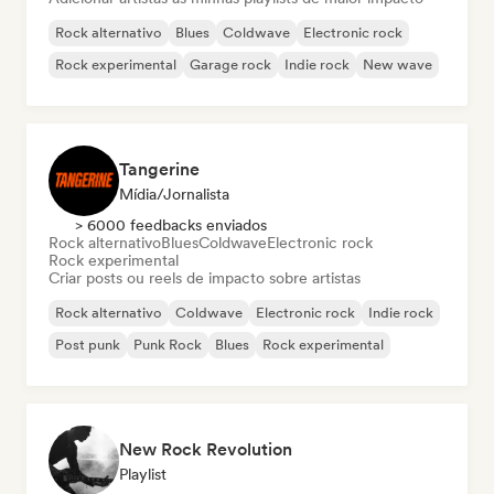
Rock alternativo
Blues
Coldwave
Electronic rock
Rock experimental
Garage rock
Indie rock
New wave
Tangerine
Mídia/Jornalista
> 6000 feedbacks enviados
Rock alternativo
Blues
Coldwave
Electronic rock
Rock experimental
Criar posts ou reels de impacto sobre artistas
Rock alternativo
Coldwave
Electronic rock
Indie rock
Post punk
Punk Rock
Blues
Rock experimental
New Rock Revolution
Playlist