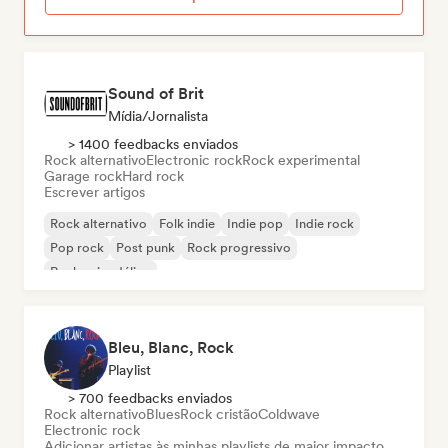
Sound of Brit
Mídia/Jornalista
> 1400 feedbacks enviados
Rock alternativo
Electronic rock
Rock experimental
Garage rock
Hard rock
Escrever artigos
Rock alternativo
Folk indie
Indie pop
Indie rock
Pop rock
Post punk
Rock progressivo
Rock psicodélico
Bleu, Blanc, Rock
Playlist
> 700 feedbacks enviados
Rock alternativo
Blues
Rock cristão
Coldwave
Electronic rock
Adicionar artistas às minhas playlists de maior impacto