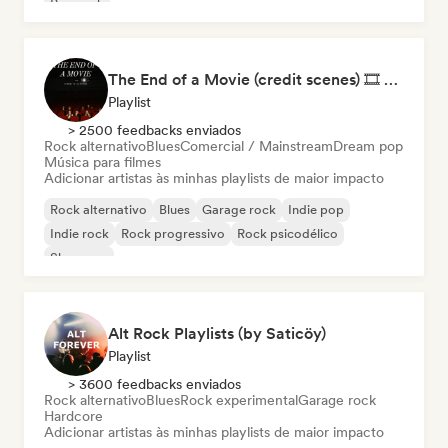
Pop rock
The End of a Movie (credit scenes) 🎞️ Cinematic Dream Pop & Bedroom Indie
Playlist
> 2500 feedbacks enviados
Rock alternativo
Blues
Comercial / Mainstream
Dream pop
Música para filmes
Adicionar artistas às minhas playlists de maior impacto
Rock alternativo
Blues
Garage rock
Indie pop
Indie rock
Rock progressivo
Rock psicodélico
Shoegaze
Alt Rock Playlists (by Saticöy)
Playlist
> 3600 feedbacks enviados
Rock alternativo
Blues
Rock experimental
Garage rock
Hardcore
Adicionar artistas às minhas playlists de maior impacto