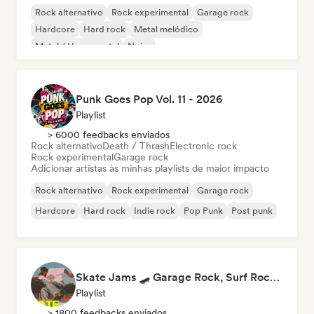
Rock alternativo
Rock experimental
Garage rock
Hardcore
Hard rock
Metal melódico
Metal / Heavy metal
Noise
Punk Goes Pop Vol. 11 - 2026
Playlist
> 6000 feedbacks enviados
Rock alternativo
Death / Thrash
Electronic rock
Rock experimental
Garage rock
Adicionar artistas às minhas playlists de maior impacto
Rock alternativo
Rock experimental
Garage rock
Hardcore
Hard rock
Indie rock
Pop Punk
Post punk
Skate Jams 🛹 Garage Rock, Surf Rock & Neo-Psych
Playlist
> 1800 feedbacks enviados