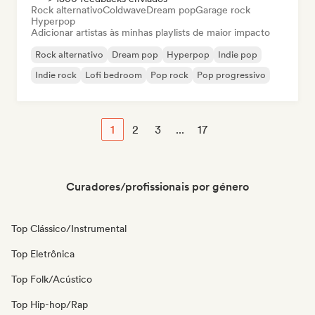
Rock alternativo
Coldwave
Dream pop
Garage rock
Hyperpop
Adicionar artistas às minhas playlists de maior impacto
Rock alternativo
Dream pop
Hyperpop
Indie pop
Indie rock
Lofi bedroom
Pop rock
Pop progressivo
1
2
3
...
17
Curadores/profissionais por género
Top Clássico/Instrumental
Top Eletrônica
Top Folk/Acústico
Top Hip-hop/Rap