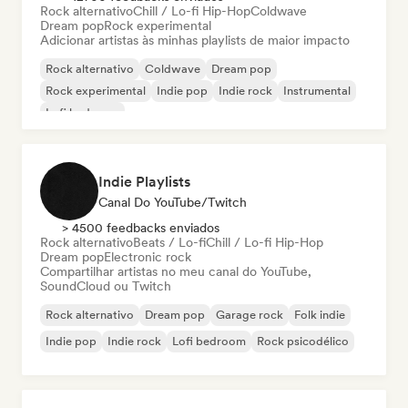
Rock alternativo
Chill / Lo-fi Hip-Hop
Coldwave
Dream pop
Rock experimental
Adicionar artistas às minhas playlists de maior impacto
Rock alternativo
Coldwave
Dream pop
Rock experimental
Indie pop
Indie rock
Instrumental
Lofi bedroom
Indie Playlists
Canal Do YouTube/Twitch
> 4500 feedbacks enviados
Rock alternativo
Beats / Lo-fi
Chill / Lo-fi Hip-Hop
Dream pop
Electronic rock
Compartilhar artistas no meu canal do YouTube,
SoundCloud ou Twitch
Rock alternativo
Dream pop
Garage rock
Folk indie
Indie pop
Indie rock
Lofi bedroom
Rock psicodélico