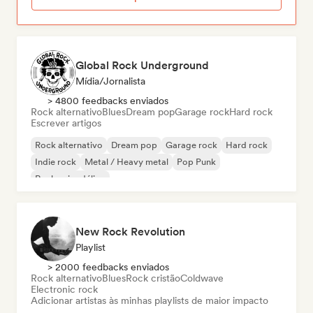
Global Rock Underground
Mídia/Jornalista
> 4800 feedbacks enviados
Rock alternativo
Blues
Dream pop
Garage rock
Hard rock
Escrever artigos
Rock alternativo
Dream pop
Garage rock
Hard rock
Indie rock
Metal / Heavy metal
Pop Punk
Rock psicodélico
New Rock Revolution
Playlist
> 2000 feedbacks enviados
Rock alternativo
Blues
Rock cristão
Coldwave
Electronic rock
Adicionar artistas às minhas playlists de maior impacto