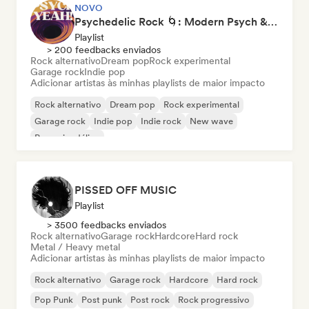
NOVO
Psychedelic Rock 🌀: Modern Psych & Turkish Vibes
Playlist
> 200 feedbacks enviados
Rock alternativo
Dream pop
Rock experimental
Garage rock
Indie pop
Adicionar artistas às minhas playlists de maior impacto
Rock alternativo
Dream pop
Rock experimental
Garage rock
Indie pop
Indie rock
New wave
Pop psicodélico
PISSED OFF MUSIC
Playlist
> 3500 feedbacks enviados
Rock alternativo
Garage rock
Hardcore
Hard rock
Metal / Heavy metal
Adicionar artistas às minhas playlists de maior impacto
Rock alternativo
Garage rock
Hardcore
Hard rock
Pop Punk
Post punk
Post rock
Rock progressivo