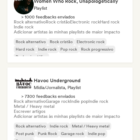
Women Who Rock, Unapologetically
Playlist
> 1000 feedbacks enviados
Rock alternativo
Rock cristão
Electronic rock
Hard rock
Indie rock
Adicionar artistas às minhas playlists de maior impacto
Rock alternativo
Rock cristão
Electronic rock
Hard rock
Indie rock
Pop rock
Rock progressivo
Rock psicodélico
Havoc Underground
Mídia/Jornalista, Playlist
> 7300 feedbacks enviados
Rock alternativo
Garage rock
Indie pop
Indie rock
Metal / Heavy metal
Escrever artigos
Adicionar artistas às minhas playlists de maior impacto
Rock alternativo
Indie rock
Metal / Heavy metal
Post punk
Punk Rock
Garage rock
Indie pop