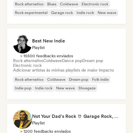
Rock alternativo
Blues
Coldwave
Electronic rock
Rock experimental
Garage rock
Indie rock
New wave
Best New Indie
Playlist
> 15500 feedbacks enviados
Rock alternativo
Coldwave
Dance pop
Dream pop
Electronic rock
Adicionar artistas às minhas playlists de maior impacto
Rock alternativo
Coldwave
Dream pop
Folk indie
Indie pop
Indie rock
New wave
Shoegaze
Not Your Dad’s Rock 🤘 Garage Rock, Alt-Rock & Indie Anthems
Playlist
> 1200 feedbacks enviados