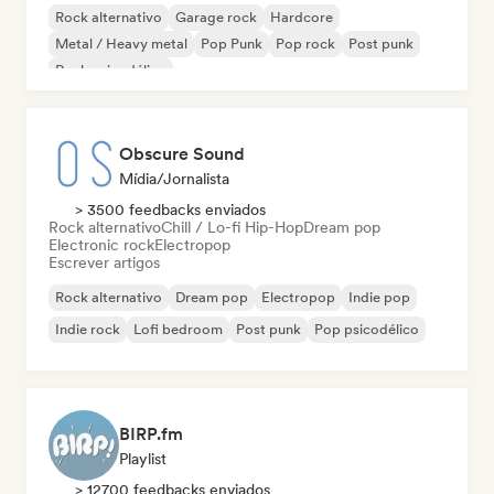
Rock alternativo
Garage rock
Hardcore
Metal / Heavy metal
Pop Punk
Pop rock
Post punk
Rock psicodélico
Obscure Sound
Mídia/Jornalista
> 3500 feedbacks enviados
Rock alternativo
Chill / Lo-fi Hip-Hop
Dream pop
Electronic rock
Electropop
Escrever artigos
Rock alternativo
Dream pop
Electropop
Indie pop
Indie rock
Lofi bedroom
Post punk
Pop psicodélico
BIRP.fm
Playlist
> 12700 feedbacks enviados