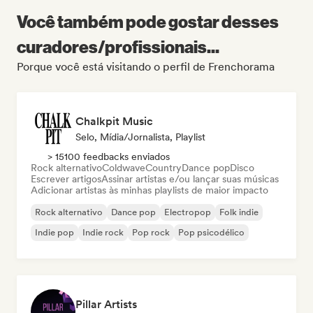
Você também pode gostar desses
curadores/profissionais...
Porque você está visitando o perfil de Frenchorama
Chalkpit Music
Selo, Mídia/Jornalista, Playlist
> 15100 feedbacks enviados
Rock alternativo
Coldwave
Country
Dance pop
Disco
Escrever artigos
Assinar artistas e/ou lançar suas músicas
Adicionar artistas às minhas playlists de maior impacto
Rock alternativo
Dance pop
Electropop
Folk indie
Indie pop
Indie rock
Pop rock
Pop psicodélico
Pillar Artists