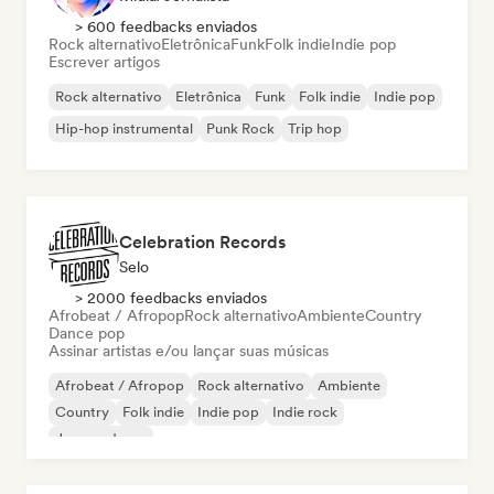
> 600 feedbacks enviados
Rock alternativo
Eletrônica
Funk
Folk indie
Indie pop
Escrever artigos
Rock alternativo
Eletrônica
Funk
Folk indie
Indie pop
Hip-hop instrumental
Punk Rock
Trip hop
Celebration Records
Selo
> 2000 feedbacks enviados
Afrobeat / Afropop
Rock alternativo
Ambiente
Country
Dance pop
Assinar artistas e/ou lançar suas músicas
Afrobeat / Afropop
Rock alternativo
Ambiente
Country
Folk indie
Indie pop
Indie rock
Jazz moderno