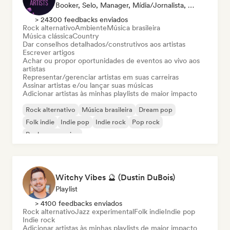
Booker, Selo, Manager, Mídia/Jornalista, Mentor, Playlist
> 24300 feedbacks enviados
Rock alternativo
Ambiente
Música brasileira
Música clássica
Country
Dar conselhos detalhados/construtivos aos artistas
Escrever artigos
Achar ou propor oportunidades de eventos ao vivo aos
artistas
Representar/gerenciar artistas em suas carreiras
Assinar artistas e/ou lançar suas músicas
Adicionar artistas às minhas playlists de maior impacto
Rock alternativo
Música brasileira
Dream pop
Folk indie
Indie pop
Indie rock
Pop rock
Rock progressivo
Witchy Vibes 🔮 (Dustin DuBois)
Playlist
> 4100 feedbacks enviados
Rock alternativo
Jazz experimental
Folk indie
Indie pop
Indie rock
Adicionar artistas às minhas playlists de maior impacto