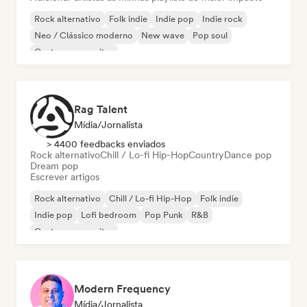
Rock alternativo
Folk indie
Indie pop
Indie rock
Neo / Clássico moderno
New wave
Pop soul
Cantor-compositor
Rag Talent
Mídia/Jornalista
> 4400 feedbacks enviados
Rock alternativo
Chill / Lo-fi Hip-Hop
Country
Dance pop
Dream pop
Escrever artigos
Rock alternativo
Chill / Lo-fi Hip-Hop
Folk indie
Indie pop
Lofi bedroom
Pop Punk
R&B
Cantor-compositor
Modern Frequency
Mídia/Jornalista