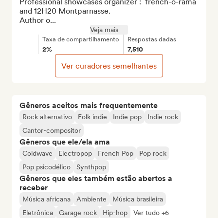
Professional showcases organizer :  french-o-rama 
and 12H20 Montparnasse.

Author o...
Veja mais
Taxa de compartilhamento
Respostas dadas
2%
7,510
Ver curadores semelhantes
Gêneros aceitos mais frequentemente
Rock alternativo
Folk indie
Indie pop
Indie rock
Cantor-compositor
Gêneros que ele/ela ama
Coldwave
Electropop
French Pop
Pop rock
Pop psicodélico
Synthpop
Gêneros que eles também estão abertos a
receber
Música africana
Ambiente
Música brasileira
Eletrônica
Garage rock
Hip-hop
Ver tudo +6