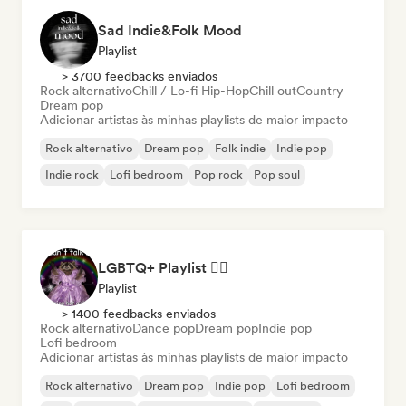
Sad Indie&Folk Mood
Playlist
> 3700 feedbacks enviados
Rock alternativo
Chill / Lo-fi Hip-Hop
Chill out
Country
Dream pop
Adicionar artistas às minhas playlists de maior impacto
Rock alternativo
Dream pop
Folk indie
Indie pop
Indie rock
Lofi bedroom
Pop rock
Pop soul
LGBTQ+ Playlist 🏳️‍🌈
Playlist
> 1400 feedbacks enviados
Rock alternativo
Dance pop
Dream pop
Indie pop
Lofi bedroom
Adicionar artistas às minhas playlists de maior impacto
Rock alternativo
Dream pop
Indie pop
Lofi bedroom