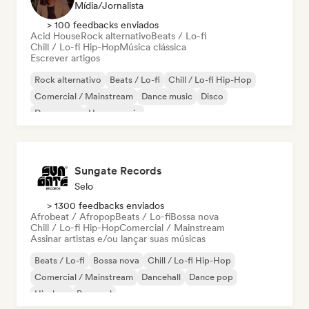
Mídia/Jornalista
> 100 feedbacks enviados
Acid House
Rock alternativo
Beats / Lo-fi
Chill / Lo-fi Hip-Hop
Música clássica
Escrever artigos
Rock alternativo
Beats / Lo-fi
Chill / Lo-fi Hip-Hop
Comercial / Mainstream
Dance music
Disco
Dream pop
House music
Sungate Records
Selo
> 1300 feedbacks enviados
Afrobeat / Afropop
Beats / Lo-fi
Bossa nova
Chill / Lo-fi Hip-Hop
Comercial / Mainstream
Assinar artistas e/ou lançar suas músicas
Beats / Lo-fi
Bossa nova
Chill / Lo-fi Hip-Hop
Comercial / Mainstream
Dancehall
Dance pop
Hip-hop
Pop soul