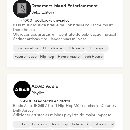
Dreamers Island Entertainment
Selo, Editora
> 1000 feedbacks enviados
Bass music
Música brasileira
Funk brasileiro
Dance music
Deep house
Oferecer aos artistas um contrato de publicação musical
Assinar artistas e/ou lançar suas músicas
Funk brasileiro
Deep house
Eletrônica
Electropop
Future house
Hip-hop
House music
Tech House
ADAD Audio
Playlist
> 4900 feedbacks enviados
Beats / Lo-fi
Chill / Lo-fi Hip-Hop
Música clássica
Country
Drill/Jersey
Adicionar artistas às minhas playlists de maior impacto
Hip-hop
Folk indie
Indie pop
Indie rock
Instrumental