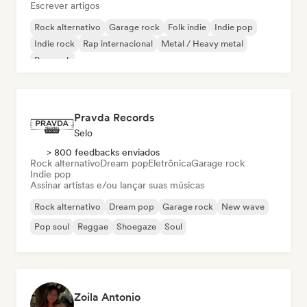
Escrever artigos
Rock alternativo
Garage rock
Folk indie
Indie pop
Indie rock
Rap internacional
Metal / Heavy metal
Pop rock
Pravda Records
Selo
> 800 feedbacks enviados
Rock alternativo
Dream pop
Eletrônica
Garage rock
Indie pop
Assinar artistas e/ou lançar suas músicas
Rock alternativo
Dream pop
Garage rock
New wave
Pop soul
Reggae
Shoegaze
Soul
Zoila Antonio