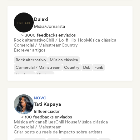
Dulaxi
Mídia/Jornalista
> 3000 feedbacks enviados
Rock alternativo
Chill / Lo-fi Hip-Hop
Música clássica
Comercial / Mainstream
Country
Escrever artigos
Rock alternativo
Música clássica
Comercial / Mainstream
Country
Dub
Funk
Hardcore
Hip-hop
NOVO
Tati Kapaya
Influenciador
< 100 feedbacks enviados
Música africana
Blues
Chill House
Música clássica
Comercial / Mainstream
Criar posts ou reels de impacto sobre artistas