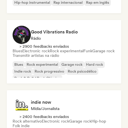
Hip-hop instrumental
Rap internacional
Rap em inglês
Good Vibrations Radio
Rádio
> 2900 feedbacks enviados
Blues
Electronic rock
Rock experimental
Funk
Garage rock
Transmitir artistas na rádio
Blues
Rock experimental
Garage rock
Hard rock
Indie rock
Rock progressivo
Rock psicodélico
Rock & Roll / Rock Clássico
indie now
Mídia/Jornalista
> 2400 feedbacks enviados
Rock alternativo
Electronic rock
Garage rock
Hip-hop
Folk indie