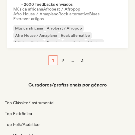
> 2600 feedbacks enviados
Música africana
Afrobeat / Afropop
Afro House / Amapiano
Rock alternativo
Blues
Escrever artigos
Música africana
Afrobeat / Afropop
Afro House / Amapiano
Rock alternativo
Música clássica
Country
Jazz fusion
Hip-hop
1
2
...
3
Curadores/profissionais por género
Top Clássico/Instrumental
Top Eletrônica
Top Folk/Acústico