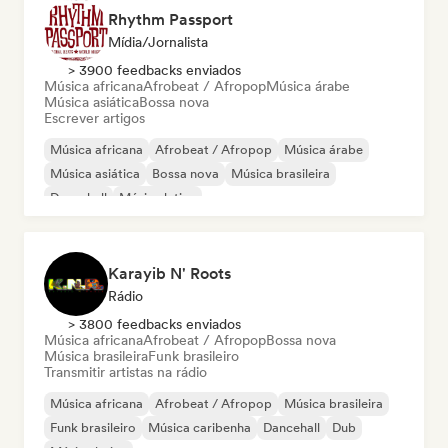
Rhythm Passport
Mídia/Jornalista
> 3900 feedbacks enviados
Música africana
Afrobeat / Afropop
Música árabe
Música asiática
Bossa nova
Escrever artigos
Música africana
Afrobeat / Afropop
Música árabe
Música asiática
Bossa nova
Música brasileira
Dancehall
Música latina
Karayib N' Roots
Rádio
> 3800 feedbacks enviados
Música africana
Afrobeat / Afropop
Bossa nova
Música brasileira
Funk brasileiro
Transmitir artistas na rádio
Música africana
Afrobeat / Afropop
Música brasileira
Funk brasileiro
Música caribenha
Dancehall
Dub