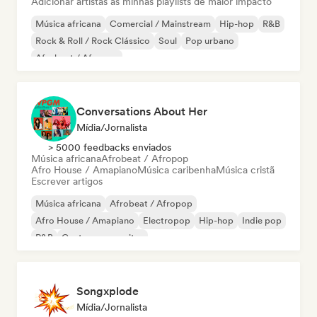
Adicionar artistas às minhas playlists de maior impacto
Música africana
Comercial / Mainstream
Hip-hop
R&B
Rock & Roll / Rock Clássico
Soul
Pop urbano
Afrobeat / Afropop
Conversations About Her
Mídia/Jornalista
> 5000 feedbacks enviados
Música africana
Afrobeat / Afropop
Afro House / Amapiano
Música caribenha
Música cristã
Escrever artigos
Música africana
Afrobeat / Afropop
Afro House / Amapiano
Electropop
Hip-hop
Indie pop
R&B
Cantor-compositor
Songxplode
Mídia/Jornalista