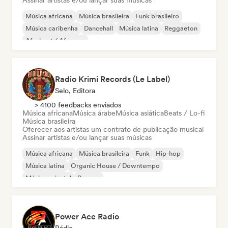
Assinar artistas e/ou lançar suas músicas
Música africana
Música brasileira
Funk brasileiro
Música caribenha
Dancehall
Música latina
Reggaeton
Afrobeat / Afropop
Radio Krimi Records (Le Label)
Selo, Editora
> 4100 feedbacks enviados
Música africana
Música árabe
Música asiática
Beats / Lo-fi
Música brasileira
Oferecer aos artistas um contrato de publicação musical
Assinar artistas e/ou lançar suas músicas
Música africana
Música brasileira
Funk
Hip-hop
Música latina
Organic House / Downtempo
Música oriental
Reggae
Power Ace Radio