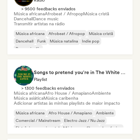
Rádio
> 9500 feedbacks enviados
Música africana
Afrobeat / Afropop
Música cristã
Dancehall
Dance music
Transmitir artistas na rádio
Música africana
Afrobeat / Afropop
Música cristã
Dancehall
Funk
Música natalina
Indie pop
Rap em inglês
Songs to pretend you're in The White Lotus
Playlist
> 1300 feedbacks enviados
Música africana
Afro House / Amapiano
Ambiente
Música asiática
Música caribenha
Adicionar artistas às minhas playlists de maior impacto
Música africana
Afro House / Amapiano
Ambiente
Comercial / Mainstream
Electro Jazz / Nu Jazz
Eletrônica experimental
Música para filmes
Jazz fusion