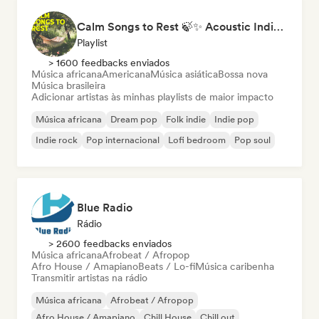
Calm Songs to Rest 🍃✨ Acoustic Indie Folk & Singer-Songwriter
Playlist
> 1600 feedbacks enviados
Música africana
Americana
Música asiática
Bossa nova
Música brasileira
Adicionar artistas às minhas playlists de maior impacto
Música africana
Dream pop
Folk indie
Indie pop
Indie rock
Pop internacional
Lofi bedroom
Pop soul
Blue Radio
Rádio
> 2600 feedbacks enviados
Música africana
Afrobeat / Afropop
Afro House / Amapiano
Beats / Lo-fi
Música caribenha
Transmitir artistas na rádio
Música africana
Afrobeat / Afropop
Afro House / Amapiano
Chill House
Chill out