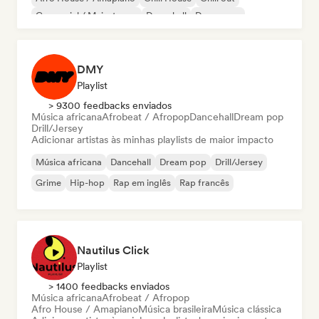
Comercial / Mainstream
Dancehall
Dance pop
DMY
Playlist
> 9300 feedbacks enviados
Música africana
Afrobeat / Afropop
Dancehall
Dream pop
Drill/Jersey
Adicionar artistas às minhas playlists de maior impacto
Música africana
Dancehall
Dream pop
Drill/Jersey
Grime
Hip-hop
Rap em inglês
Rap francês
Nautilus Click
Playlist
> 1400 feedbacks enviados
Música africana
Afrobeat / Afropop
Afro House / Amapiano
Música brasileira
Música clássica