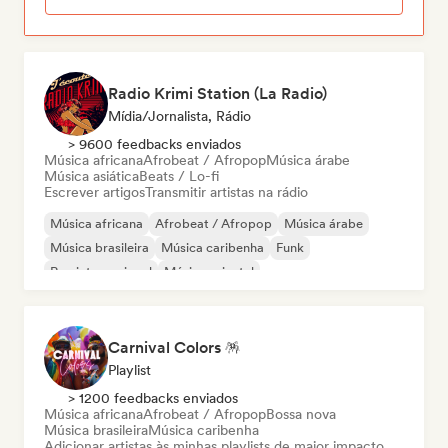
Radio Krimi Station (La Radio)
Mídia/Jornalista, Rádio
> 9600 feedbacks enviados
Música africana
Afrobeat / Afropop
Música árabe
Música asiática
Beats / Lo-fi
Escrever artigos
Transmitir artistas na rádio
Música africana
Afrobeat / Afropop
Música árabe
Música brasileira
Música caribenha
Funk
Rap internacional
Música oriental
Carnival Colors 🪅
Playlist
> 1200 feedbacks enviados
Música africana
Afrobeat / Afropop
Bossa nova
Música brasileira
Música caribenha
Adicionar artistas às minhas playlists de maior impacto