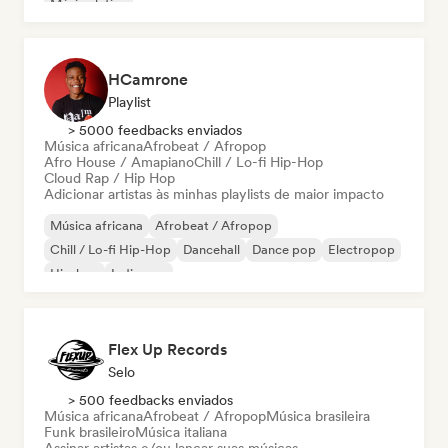
Música latina
HCamrone
Playlist
> 5000 feedbacks enviados
Música africana
Afrobeat / Afropop
Afro House / Amapiano
Chill / Lo-fi Hip-Hop
Cloud Rap / Hip Hop
Adicionar artistas às minhas playlists de maior impacto
Música africana
Afrobeat / Afropop
Chill / Lo-fi Hip-Hop
Dancehall
Dance pop
Electropop
Hip-hop
Indie pop
Flex Up Records
Selo
> 500 feedbacks enviados
Música africana
Afrobeat / Afropop
Música brasileira
Funk brasileiro
Música italiana