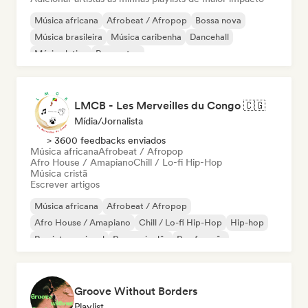
Música africana
Afrobeat / Afropop
Bossa nova
Música brasileira
Música caribenha
Dancehall
Música latina
Reggaeton
LMCB - Les Merveilles du Congo 🇨🇬
Mídia/Jornalista
> 3600 feedbacks enviados
Música africana
Afrobeat / Afropop
Afro House / Amapiano
Chill / Lo-fi Hip-Hop
Música cristã
Escrever artigos
Música africana
Afrobeat / Afropop
Afro House / Amapiano
Chill / Lo-fi Hip-Hop
Hip-hop
Rap internacional
Rap em inglês
Rap francês
Groove Without Borders
Playlist