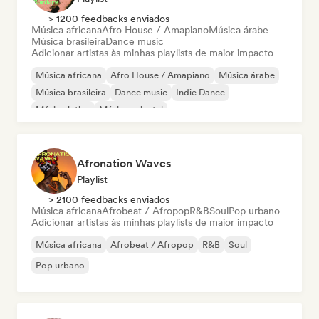
> 1200 feedbacks enviados
Música africana
Afro House / Amapiano
Música árabe
Música brasileira
Dance music
Adicionar artistas às minhas playlists de maior impacto
Música africana
Afro House / Amapiano
Música árabe
Música brasileira
Dance music
Indie Dance
Música latina
Música oriental
Afronation Waves
Playlist
> 2100 feedbacks enviados
Música africana
Afrobeat / Afropop
R&B
Soul
Pop urbano
Adicionar artistas às minhas playlists de maior impacto
Música africana
Afrobeat / Afropop
R&B
Soul
Pop urbano