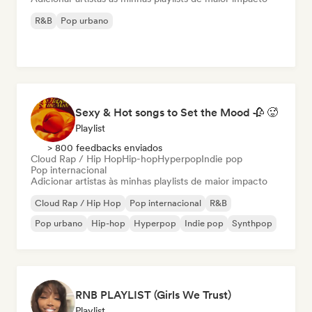
R&B
Pop urbano
Sexy & Hot songs to Set the Mood 🥀 🥵
Playlist
> 800 feedbacks enviados
Cloud Rap / Hip Hop
Hip-hop
Hyperpop
Indie pop
Pop internacional
Adicionar artistas às minhas playlists de maior impacto
Cloud Rap / Hip Hop
Pop internacional
R&B
Pop urbano
Hip-hop
Hyperpop
Indie pop
Synthpop
RNB PLAYLIST (Girls We Trust)
Playlist