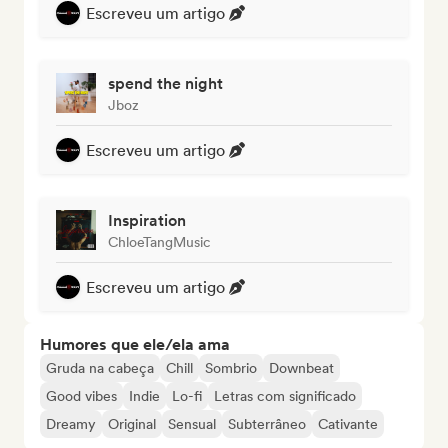
Escreveu um artigo
spend the night
Jboz
Escreveu um artigo
Inspiration
ChloeTangMusic
Escreveu um artigo
Humores que ele/ela ama
Gruda na cabeça
Chill
Sombrio
Downbeat
Good vibes
Indie
Lo-fi
Letras com significado
Dreamy
Original
Sensual
Subterrâneo
Cativante