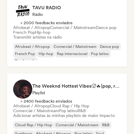
TAVU RADIO
Rádio
> 2000 feedbacks enviados
Afrobeat / Afropop
Comercial / Mainstream
Dance pop
French Pop
Hip-hop
Transmitir artistas na rádio
Afrobeat / Afropop
Comercial / Mainstream
Dance pop
French Pop
Hip-hop
Rap internacional
Pop latino
Rap francês
The Weeknd Hottest Vibes🥵🔥(pop, rock, rnb, hiphop, sexy, dark, sad, chill, melancholy, moody, vibe)
Playlist
> 2400 feedbacks enviados
Afrobeat / Afropop
Cloud Rap / Hip Hop
Comercial / Mainstream
Pop latino
R&B
Adicionar artistas às minhas playlists de maior impacto
Cloud Rap / Hip Hop
Comercial / Mainstream
R&B
Synthpop
Afrobeat / Afropop
Pop latino
Soul