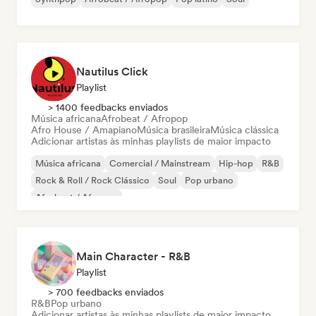
Nautilus Click
Playlist
> 1400 feedbacks enviados
Música africana
Afrobeat / Afropop
Afro House / Amapiano
Música brasileira
Música clássica
Adicionar artistas às minhas playlists de maior impacto
Música africana
Comercial / Mainstream
Hip-hop
R&B
Rock & Roll / Rock Clássico
Soul
Pop urbano
Afrobeat / Afropop
Main Character - R&B
Playlist
> 700 feedbacks enviados
R&B
Pop urbano
Adicionar artistas às minhas playlists de maior impacto