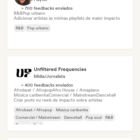
> 700 feedbacks enviados
R&B
Pop urbano
Adicionar artistas às minhas playlists de maior impacto
R&B
Pop urbano
Unfiltered Frequencies
Mídia/Jornalista
> 400 feedbacks enviados
Afrobeat / Afropop
Afro House / Amapiano
Música caribenha
Comercial / Mainstream
Dancehall
Criar posts ou reels de impacto sobre artistas
Afrobeat / Afropop
Música caribenha
Comercial / Mainstream
Dancehall
Pop soul
R&B
Reggae
Soul