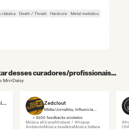
 clássica
Death / Thrash
Hardcore
Metal melódico
r desses curadores/profissionais...
de MrrrDaisy
3scope Media Entertainment
Zedclout
Mídia/Jornalista, Influenciador
> 3200 feedbacks enviados
Música africana
Afrobeat / Afropop
Afr
Ambiente
Música brasileira
Música italiana
Chil