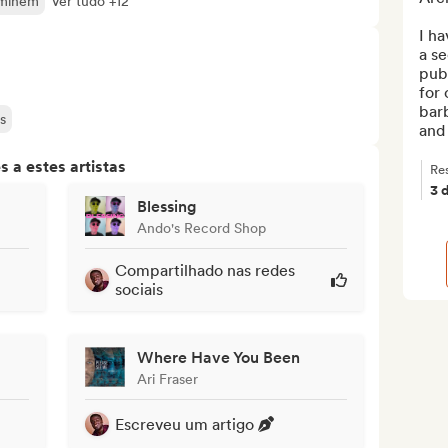
minem
Ver tudo +12
I ha
a se
publ
for 
barb
s
and 
 a estes artistas
Re
3 
Blessing
Ando's Record Shop
Compartilhado nas redes
sociais
Where Have You Been
Ari Fraser
Escreveu um artigo