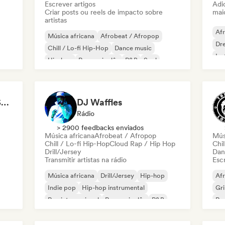
Escrever artigos
Adic
Criar posts ou reels de impacto sobre
mai
artistas
Af
Música africana
Afrobeat / Afropop
Dr
Chill / Lo-fi Hip-Hop
Dance music
Ins
Hip-hop
Rap em inglês
R&B
Soul
Freshmen Magazine South Africa (Pty) Ltd
DJ Waffles
Rádio
> 2900 feedbacks enviados
Música africana
Afrobeat / Afropop
Mús
Chill / Lo-fi Hip-Hop
Cloud Rap / Hip Hop
Chil
Drill/Jersey
Dan
Transmitir artistas na rádio
Escr
Música africana
Drill/Jersey
Hip-hop
Af
Indie pop
Hip-hop instrumental
Gr
Rap internacional
Rap em inglês
R&B
Rap
Rap