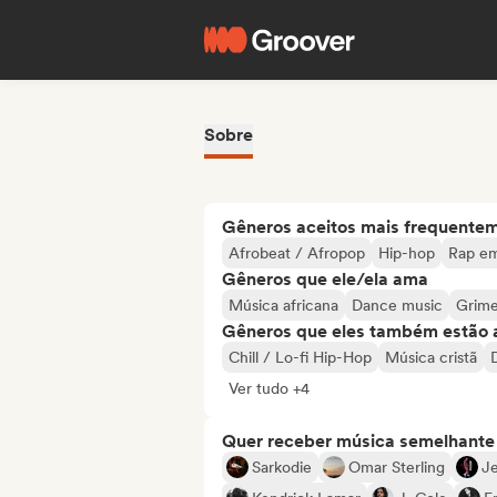
Sobre
Gêneros aceitos mais frequente
Afrobeat / Afropop
Hip-hop
Rap em
Gêneros que ele/ela ama
Música africana
Dance music
Grim
Gêneros que eles também estão 
Chill / Lo-fi Hip-Hop
Música cristã
Ver tudo +4
Quer receber música semelhante a
Sarkodie
Omar Sterling
J