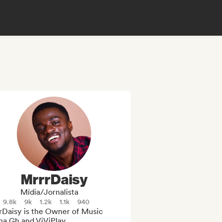
MrrrDaisy
Mídia/Jornalista
9.8k
9k
1.2k
1.1k
940
rDaisy is the Owner of Music 
a Gh and ViViPlay.
