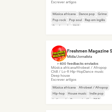
Escrever artigos
Música africana
Dance pop
Grime
Pop rock
Pop soul
Rap em inglês
Rap francês
R&B
Mídia/Jornalista
> 600 feedbacks enviados
Música africana
Afrobeat / Afropop
Chill / Lo-fi Hip-Hop
Dance music
Deep house
Escrever artigos
Música africana
Afrobeat / Afropop
Hip-hop
House music
Indie pop
Indie rock
Rap em inglês
R&B