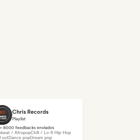
Chris Records
Playlist
> 8000 feedbacks enviados
obeat / Afropop
Chill / Lo-fi Hip-Hop
l out
Dance pop
Dream pop