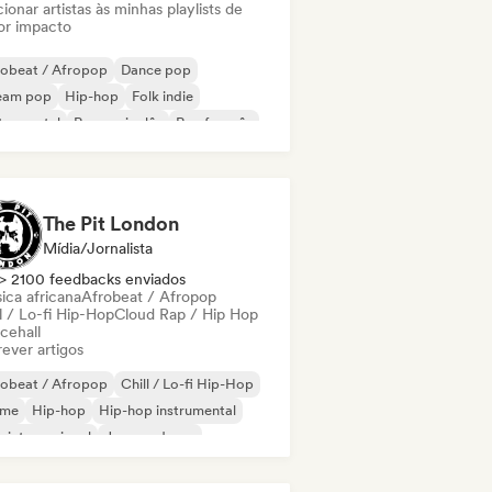
ionar artistas às minhas playlists de
or impacto
robeat / Afropop
Dance pop
eam pop
Hip-hop
Folk indie
trumental
Rap em inglês
Rap francês
The Pit London
Mídia/Jornalista
> 2100 feedbacks enviados
ica africana
Afrobeat / Afropop
l / Lo-fi Hip-Hop
Cloud Rap / Hip Hop
cehall
ever artigos
robeat / Afropop
Chill / Lo-fi Hip-Hop
ime
Hip-hop
Hip-hop instrumental
 internacional
Jazz moderno
 em inglês