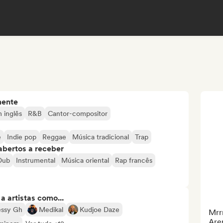
mente
 inglês
R&B
Cantor-compositor
e
Indie pop
Reggae
Música tradicional
Trap
abertos a receber
Dub
Instrumental
Música oriental
Rap francês
 artistas como...
essy Gh
Medikal
Kudjoe Daze
Mrr
Aren