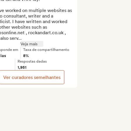
ve worked on multiple websites as 
o consultant, writer and a 
icist. I have written and worked 
other websites such as 
sonline.net , rockandart.co.uk ,  
also serv...
Veja mais
sponde em
Taxa de compartilhamento
dias
8%
Respostas dadas
1,951
Ver curadores semelhantes